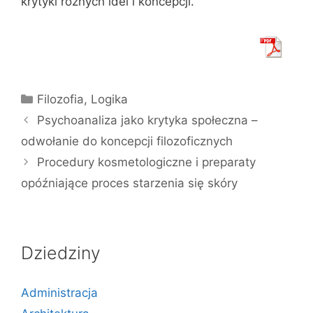
krytyki różnych idei i koncepcji.
Kategorie
Filozofia
,
Logika
Psychoanaliza jako krytyka społeczna –
odwołanie do koncepcji filozoficznych
Procedury kosmetologiczne i preparaty
opóźniające proces starzenia się skóry
Dziedziny
Administracja