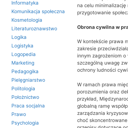
Informatyka
na celu minimalizację
Komunikacja społeczna
przygotowanie społec
Kosmetologia
Obrona cywilna w p
Literaturoznawstwo
Logika
W kontekście prawa 
Logistyka
zakresie przeciwdzia
Logopedia
innym zagrożeniom o
Marketing
szczególną uwagę zwr
ochrony ludności cywi
Pedagogika
Pielęgniarstwo
W ramach prawa międz
Politologia
porozumienia oraz dek
Położnictwo
przykład, Międzynaro
Praca socjalna
globalną ramę współpr
zarządzania kryzysow
Prawo
choć skoncentrowane g
Psychologia
przepisy dotyczące oc