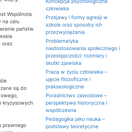
Koncepcja psychologiczna
człowieka
est Wspólnota
Przejawy i formy agresji w
 na celu
szkole oraz sposoby ich
terenie państw
przezwyciężania
wskie
Problematyka
 oraz
niedostosowania społecznego i
przestępczości: rozmiary i
skutki zjawiska
Praca w życiu człowieka –
ujęcie filozoficzne i
śle
prakseologiczne
ązane są do
dowego,
Poradnictwo zawodowe –
ch kryzysowych
perspektywa historyczna i
współczesna
Pedagogika jako nauka –
u prawnego
podstawy teoretyczne