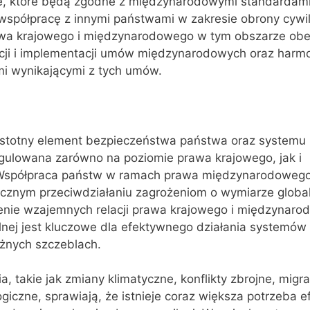
e, które będą zgodne z międzynarodowymi standardami
współpracę z innymi państwami w zakresie obrony cywil
awa krajowego i międzynarodowego w tym obszarze obe
kacji i implementacji umów międzynarodowych oraz harm
i wynikającymi z tych umów.
 istotny element bezpieczeństwa państwa oraz systemu
egulowana zarówno na poziomie prawa krajowego, jak i
spółpraca państw w ramach prawa międzynarodoweg
ecznym przeciwdziałaniu zagrożeniom o wymiarze globa
enie wzajemnych relacji prawa krajowego i międzynar
lnej jest kluczowe dla efektywnego działania systemów
żnych szczeblach.
 takie jak zmiany klimatyczne, konflikty zbrojne, migra
giczne, sprawiają, że istnieje coraz większa potrzeba e