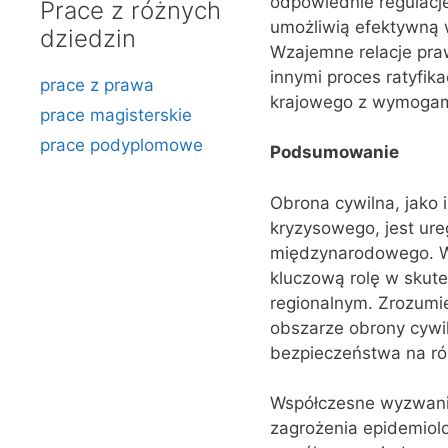
odpowiednie regulacj
Prace z różnych
umożliwią efektywną 
dziedzin
Wzajemne relacje pr
innymi proces ratyfi
prace z prawa
krajowego z wymogam
prace magisterskie
prace podyplomowe
Podsumowanie
Obrona cywilna, jako
kryzysowego, jest ur
międzynarodowego. W
kluczową rolę w skut
regionalnym. Zrozumi
obszarze obrony cywi
bezpieczeństwa na ró
Współczesne wyzwania,
zagrożenia epidemiolo