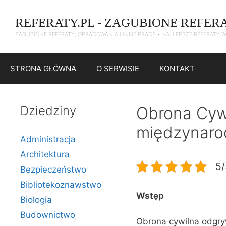
Przejdź
do
REFERATY.PL - ZAGUBIONE REFER
treści
ZAGUBIONE REFERATY, OPRACOWANIA I INNE PRACE • NAJLEPSZE REFERATY 
STRONA GŁÓWNA
O SERWISIE
KONTAKT
Dziedziny
Obrona Cywi
międzynar
Administracja
Architektura
5/
Bezpieczeństwo
Bibliotekoznawstwo
Wstęp
Biologia
Budownictwo
Obrona cywilna odgry