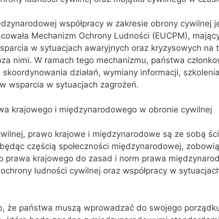
dzynarodowej współpracy w zakresie obrony cywilnej j
racowała Mechanizm Ochrony Ludności (EUCPM), mający
wsparcia w sytuacjach awaryjnych oraz kryzysowych na 
oza nimi. W ramach tego mechanizmu, państwa członko
 skoordynowania działań, wymiany informacji, szkolenia
ów wsparcia w sytuacjach zagrożeń.
wa krajowego i międzynarodowego w obronie cywilnej
wilnej, prawo krajowe i międzynarodowe są ze sobą ści
będąc częścią społeczności międzynarodowej, zobowi
o prawa krajowego do zasad i norm prawa międzynaro
ochrony ludności cywilnej oraz współpracy w sytuacja
to, że państwa muszą wprowadzać do swojego porządk