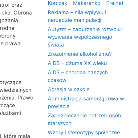
Korczak – Makarenko – Freinet
trof oraz
Reklama – siła wpływu i
wieka. Obrona
narzędzie manipulacji
ądzania
orodne
Autyzm – zaburzenie rozwoju i
obrony
wyzwanie współczesnego
cie prawa
świata
Zrozumienie alkoholizmu?
AIDS – dżuma XX wieku
AIDS – choroba naszych
czasów
dotyczące
Agresja w szkole
wiedzialnych
ożenia. Prawo
Administracja samorządowa w
yczące
powiecie
służbami
Zabezpieczenie potrzeb osób
starszych
Wzory i stereotypy społeczne
, które mają