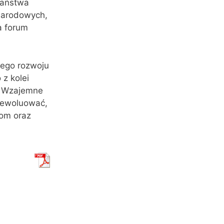
państwa
narodowych,
a forum
zego rozwoju
z kolei
. Wzajemne
 ewoluować,
iom oraz