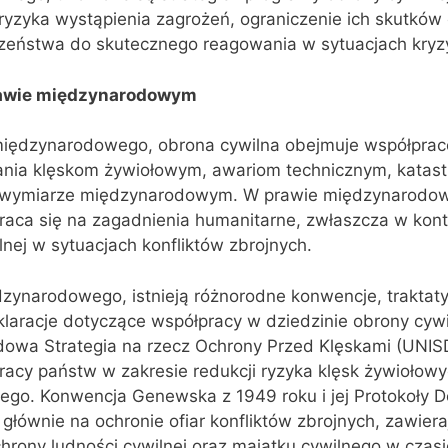
 ryzyka wystąpienia zagrożeń, ograniczenie ich skutków
zeństwa do skutecznego reagowania w sytuacjach kry
rawie międzynarodowym
międzynarodowego, obrona cywilna obejmuje współpra
łania klęskom żywiołowym, awariom technicznym, katast
 wymiarze międzynarodowym. W prawie międzynarodo
aca się na zagadnienia humanitarne, zwłaszcza w kont
lnej w sytuacjach konfliktów zbrojnych.
ynarodowego, istnieją różnorodne konwencje, traktaty
laracje dotyczące współpracy w dziedzinie obrony cywi
dowa Strategia na rzecz Ochrony Przed Klęskami (UNIS
acy państw w zakresie redukcji ryzyka klęsk żywiołowy
ego. Konwencja Genewska z 1949 roku i jej Protokoły 
łównie na ochronie ofiar konfliktów zbrojnych, zawiera
hrony ludności cywilnej oraz majątku cywilnego w czasi