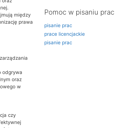
 oraz
nej.
Pomoc w pisaniu prac
jmują między
onizację prawa
pisanie prac
prace licencjackie
pisanie prac
 zarządzania
o odgrywa
lnym oraz
odowego w
cja czy
fektywnej