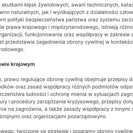
 skutkami klęsk żywiołowych, awarii technicznych, katas
wno naturalnych, jak i wynikających z działalności czło
ent polityki bezpieczeństwa państwa oraz systemu zarz
le prawa krajowego i międzynarodowego, istnieją różn
rganizacji, funkcjonowania oraz współpracy w zakresie 
ekst przedstawia zagadnienia obrony cywilnej w kontekś
arodowego.
awie krajowym
, prawo regulujące obronę cywilną obejmuje przepisy 
środków oraz zasad współpracy różnych podmiotów odpo
eczeństwa ludności i ochronę mienia w sytuacjach zagr
tury i procedury zarządzania kryzysowego, przepisy dot
ia na zagrożenia, a także zasady współpracy z innymi 
zbrojnymi oraz organizacjami pozarządowymi.
ego, tworzone są strategie i programy obrony cywilnej