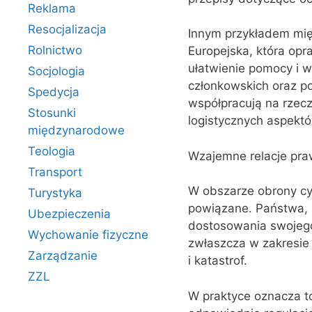
Reklama
Resocjalizacja
Innym przykładem mię
Rolnictwo
Europejska, która op
ułatwienie pomocy i 
Socjologia
członkowskich oraz p
Spedycja
współpracują na rzecz
Stosunki
logistycznych aspekt
międzynarodowe
Teologia
Wzajemne relacje pra
Transport
W obszarze obrony cy
Turystyka
powiązane. Państwa, 
Ubezpieczenia
dostosowania swojeg
Wychowanie fizyczne
zwłaszcza w zakresie 
Zarządzanie
i katastrof.
ZZL
W praktyce oznacza 