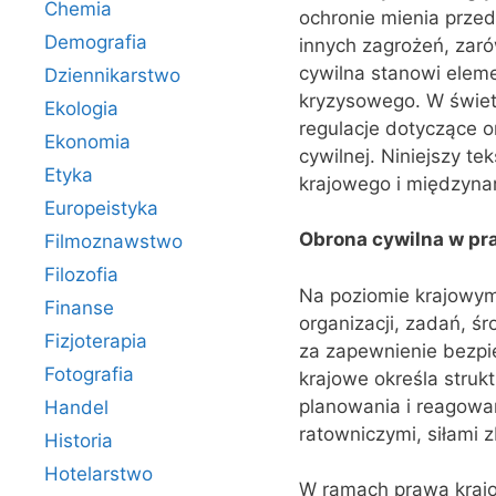
Chemia
ochronie mienia przed
Demografia
innych zagrożeń, zaró
cywilna stanowi elem
Dziennikarstwo
kryzysowego. W świet
Ekologia
regulacje dotyczące o
Ekonomia
cywilnej. Niniejszy t
Etyka
krajowego i międzyn
Europeistyka
Obrona cywilna w pr
Filmoznawstwo
Filozofia
Na poziomie krajowym
Finanse
organizacji, zadań, 
Fizjoterapia
za zapewnienie bezpi
Fotografia
krajowe określa struk
planowania i reagowan
Handel
ratowniczymi, siłami 
Historia
Hotelarstwo
W ramach prawa krajow