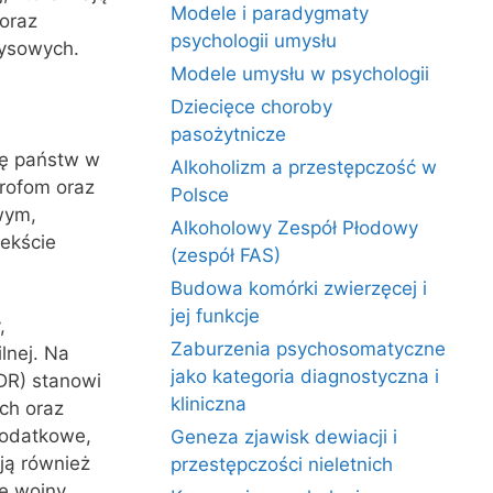
Modele i paradygmaty
 oraz
psychologii umysłu
zysowych.
Modele umysłu w psychologii
Dziecięce choroby
pasożytnicze
cę państw w
Alkoholizm a przestępczość w
rofom oraz
Polsce
wym,
Alkoholowy Zespół Płodowy
ekście
(zespół FAS)
Budowa komórki zwierzęcej i
jej funkcje
,
Zaburzenia psychosomatyczne
lnej. Na
jako kategoria diagnostyczna i
DR) stanowi
kliniczna
ch oraz
Dodatkowe,
Geneza zjawisk dewiacji i
ją również
przestępczości nieletnich
e wojny.