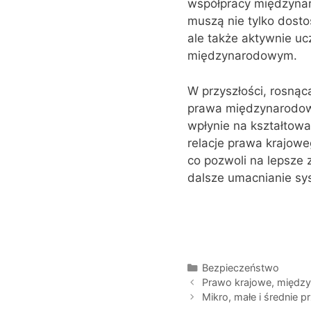
współpracy międzynar
muszą nie tylko dos
ale także aktywnie u
międzynarodowym.
W przyszłości, rosną
prawa międzynarodoweg
wpłynie na kształtow
relacje prawa krajow
co pozwoli na lepsze 
dalsze umacnianie sy
Kategorie
Bezpieczeństwo
Prawo krajowe, między
Mikro, małe i średnie p