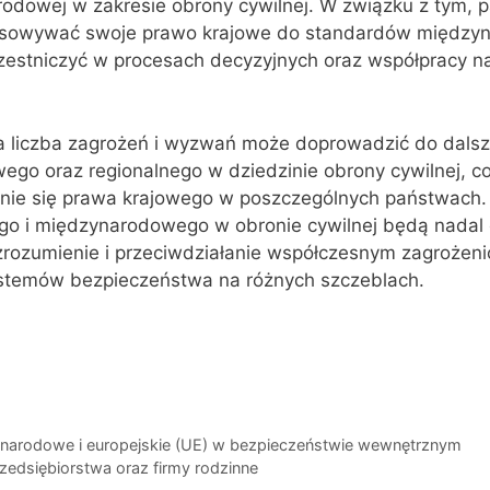
odowej w zakresie obrony cywilnej. W związku z tym, 
tosowywać swoje prawo krajowe do standardów między
czestniczyć w procesach decyzyjnych oraz współpracy n
ca liczba zagrożeń i wyzwań może doprowadzić do dals
o oraz regionalnego w dziedzinie obrony cywilnej, co 
anie się prawa krajowego w poszczególnych państwach
ego i międzynarodowego w obronie cywilnej będą nadal
zrozumienie i przeciwdziałanie współczesnym zagrożen
stemów bezpieczeństwa na różnych szczeblach.
narodowe i europejskie (UE) w bezpieczeństwie wewnętrznym
rzedsiębiorstwa oraz firmy rodzinne