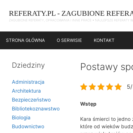
Przejdź
do
REFERATY.PL - ZAGUBIONE REFER
treści
ZAGUBIONE REFERATY, OPRACOWANIA I INNE PRACE • NAJLEPSZE REFERATY 
STRONA GŁÓWNA
O SERWISIE
KONTAKT
Dziedziny
Postawy spo
Administracja
5/
Architektura
Bezpieczeństwo
Wstęp
Bibliotekoznawstwo
Biologia
Kara śmierci to jedno
które od wieków budzi
Budownictwo