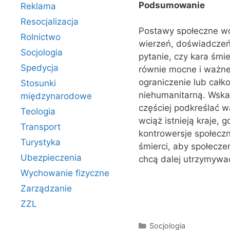
Podsumowanie
Reklama
Resocjalizacja
Postawy społeczne wob
Rolnictwo
wierzeń, doświadczeń
Socjologia
pytanie, czy kara śmie
Spedycja
równie mocne i ważne
ograniczenie lub całko
Stosunki
niehumanitarną. Wska
międzynarodowe
częściej podkreślać w
Teologia
wciąż istnieją kraje, 
Transport
kontrowersje społeczn
Turystyka
śmierci, aby społecz
Ubezpieczenia
chcą dalej utrzymywać
Wychowanie fizyczne
Zarządzanie
ZZL
Kategorie
Socjologia