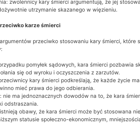
ia: zwolennicy kary śmierci argumentują, że jej stosowa
dożywotnie utrzymanie skazanego w więzieniu.
rzeciwko karze śmierci
e argumentów przeciwko stosowaniu kary śmierci, które
:
przypadku pomyłek sądowych, kara śmierci pozbawia s
łania się od wyroku i oczyszczenia z zarzutów.
przeciwnicy kary śmierci podkreślają, że każde życie ma
winno mieć prawa do jego odbierania.
 nie ma jednoznacznych dowodów na to, że kara śmierc
i odstraszania.
istnieją obawy, że kara śmierci może być stosowana n
iższym statusie społeczno-ekonomicznym, mniejszości