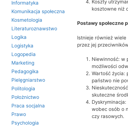
Koszty utrzyman
Informatyka
kosztowne niż 
Komunikacja społeczna
Kosmetologia
Postawy społeczne p
Literaturoznawstwo
Logika
Istnieje również wiel
przez jej przeciwników
Logistyka
Logopedia
Niewinność: w 
Marketing
możliwości odwo
Pedagogika
Wartość życia: 
Pielęgniarstwo
państwo nie po
Nieskuteczność:
Politologia
skuteczne środk
Położnictwo
Dyskryminacja: 
Praca socjalna
wobec osób o n
Prawo
czy rasowych.
Psychologia