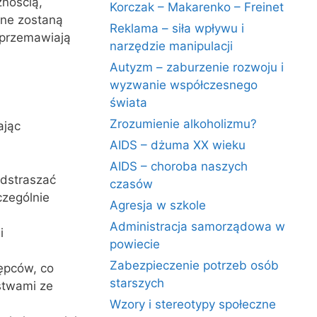
znością,
Korczak – Makarenko – Freinet
one zostaną
Reklama – siła wpływu i
 przemawiają
narzędzie manipulacji
Autyzm – zaburzenie rozwoju i
wyzwanie współczesnego
świata
Zrozumienie alkoholizmu?
ając
AIDS – dżuma XX wieku
AIDS – choroba naszych
odstraszać
czasów
czególnie
Agresja w szkole
Administracja samorządowa w
i
powiecie
Zabezpieczenie potrzeb osób
ępców, co
starszych
stwami ze
Wzory i stereotypy społeczne