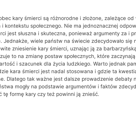
ec kary śmierci są różnorodne i złożone, zależące od 
 i kontekstu społecznego. Nie ma jednoznacznej odpow
rci jest słuszna i skuteczna, ponieważ argumenty za i p
. Jednakże, wiele państw na świecie zdecydowało się 
wite zniesienie kary śmierci, uznając ją za barbarzyńską
zuje to na zmianę postaw społecznych, które zaczynają
artość i szacunek dla życia ludzkiego. Warto jednak pam
gdzie kara śmierci jest nadal stosowana i gdzie ta kwesti
e. Dlatego tak ważne jest dalsze prowadzenie debaty 
eństwa mogły na podstawie argumentów i faktów zdecy
 tę formę kary czy też powinni ją znieść.