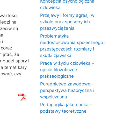
Koncepcja psychologiczna
człowieka
Przejawy i formy agresji w
wartości,
szkole oraz sposoby ich
iedzi na
przezwyciężania
rzeciw są
na
Problematyka
 i
niedostosowania społecznego i
 coraz
przestępczości: rozmiary i
iętać, że
skutki zjawiska
a budzi spory i
Praca w życiu człowieka –
na temat kary
ujęcie filozoficzne i
dować, czy
prakseologiczne
Poradnictwo zawodowe –
perspektywa historyczna i
współczesna
Pedagogika jako nauka –
podstawy teoretyczne