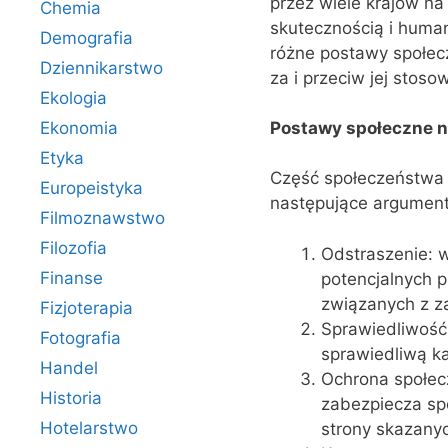
przez wiele krajów na
Chemia
skutecznością i huma
Demografia
różne postawy społec
Dziennikarstwo
za i przeciw jej stoso
Ekologia
Postawy społeczne na
Ekonomia
Etyka
Część społeczeństwa 
Europeistyka
następujące argument
Filmoznawstwo
Filozofia
Odstraszenie: w
Finanse
potencjalnych 
związanych z z
Fizjoterapia
Sprawiedliwość:
Fotografia
sprawiedliwą ka
Handel
Ochrona społecz
Historia
zabezpiecza sp
Hotelarstwo
strony skazany