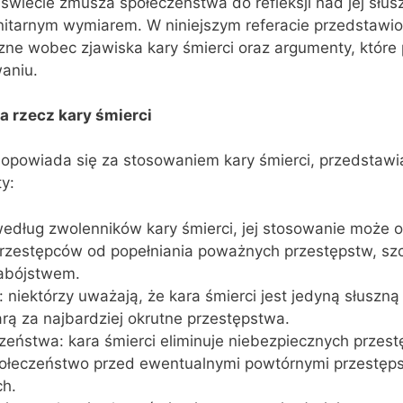
 świecie zmusza społeczeństwa do refleksji nad jej słus
nitarnym wymiarem. W niniejszym referacie przedstawi
zne wobec zjawiska kary śmierci oraz argumenty, które
waniu.
 rzecz kary śmierci
opowiada się za stosowaniem kary śmierci, przedstawi
y:
edług zwolenników kary śmierci, jej stosowanie może 
przestępców od popełniania poważnych przestępstw, sz
abójstwem.
 niektórzy uważają, że kara śmierci jest jedyną słuszną 
rą za najbardziej okrutne przestępstwa.
eństwa: kara śmierci eliminuje niebezpiecznych przest
ołeczeństwo przed ewentualnymi powtórnymi przestęp
ch.