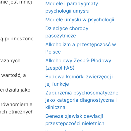
nie jest mniej
Modele i paradygmaty
psychologii umysłu
Modele umysłu w psychologii
Dziecięce choroby
pasożytnicze
 są podnoszone
Alkoholizm a przestępczość w
Polsce
kazanych
Alkoholowy Zespół Płodowy
(zespół FAS)
 wartość, a
Budowa komórki zwierzęcej i
jej funkcje
i działa jako
Zaburzenia psychosomatyczne
jako kategoria diagnostyczna i
ierównomiernie
kliniczna
ach etnicznych
Geneza zjawisk dewiacji i
przestępczości nieletnich