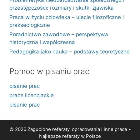
Problematyka niedostosowania społecznego i
przestępczości: rozmiary i skutki zjawiska
Praca w życiu człowieka – ujęcie filozoficzne i
prakseologiczne
Poradnictwo zawodowe – perspektywa
historyczna i współczesna
Pedagogika jako nauka – podstawy teoretyczne
Pomoc w pisaniu prac
pisanie prac
prace licencjackie
pisanie prac
© 2026 Zagubione referaty, opracowania i inne prace •
Najlepsze
referaty
w Polsce