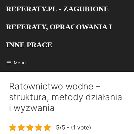
Przejdź
REFERATY.PL - ZAGUBIONE
do
treści
REFERATY, OPRACOWANIA I
INNE PRACE
Menu
Ratownictwo wodne –
struktura, metody działania
i wyzwania
5/5 - (1 vote)