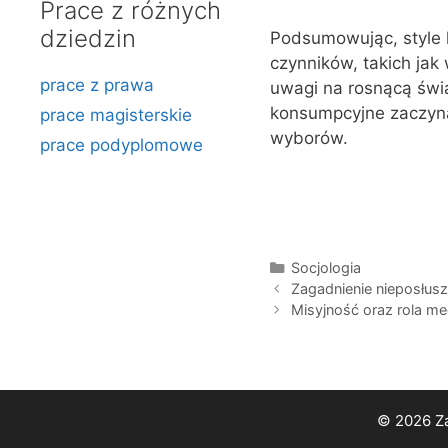
Prace z różnych
dziedzin
Podsumowując, style 
czynników, takich jak 
prace z prawa
uwagi na rosnącą świ
konsumpcyjne zaczyna
prace magisterskie
wyborów.
prace podyplomowe
Kategorie
Socjologia
Zagadnienie nieposłus
Misyjność oraz rola m
© 2026 Za