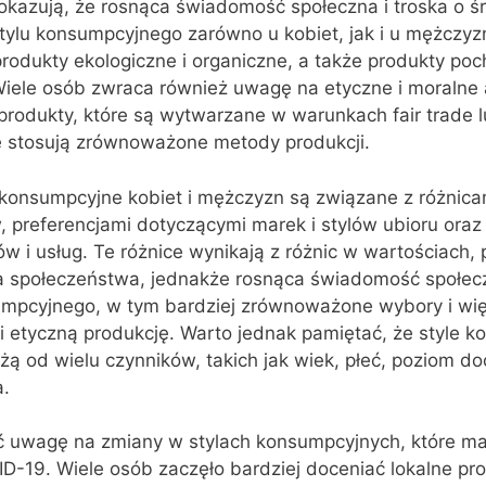
kazują, że rosnąca świadomość społeczna i troska o ś
tylu konsumpcyjnego zarówno u kobiet, jak i u mężczyz
rodukty ekologiczne i organiczne, a także produkty po
Wiele osób zwraca również uwagę na etyczne i moralne
 produkty, które są wytwarzane w warunkach fair trade l
re stosują zrównoważone metody produkcji.
konsumpcyjne kobiet i mężczyzn są związane z różnica
, preferencjami dotyczącymi marek i stylów ubioru ora
w i usług. Te różnice wynikają z różnic w wartościach, 
a społeczeństwa, jednakże rosnąca świadomość społe
umpcyjnego, w tym bardziej zrównoważone wybory i wię
i etyczną produkcję. Warto jednak pamiętać, że style 
eżą od wielu czynników, takich jak wiek, płeć, poziom d
a.
ć uwagę na zmiany w stylach konsumpcyjnych, które ma
D-19. Wiele osób zaczęło bardziej doceniać lokalne pro