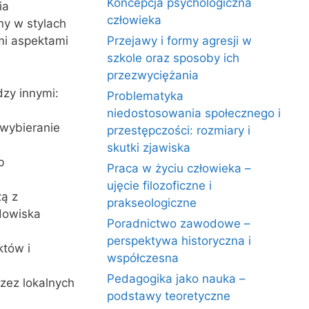
Koncepcja psychologiczna
ia
człowieka
y w stylach
mi aspektami
Przejawy i formy agresji w
szkole oraz sposoby ich
przezwyciężania
zy innymi:
Problematyka
niedostosowania społecznego i
 wybieranie
przestępczości: rozmiary i
skutki zjawiska
b
Praca w życiu człowieka –
ujęcie filozoficzne i
ą z
prakseologiczne
dowiska
Poradnictwo zawodowe –
perspektywa historyczna i
któw i
współczesna
Pedagogika jako nauka –
zez lokalnych
podstawy teoretyczne