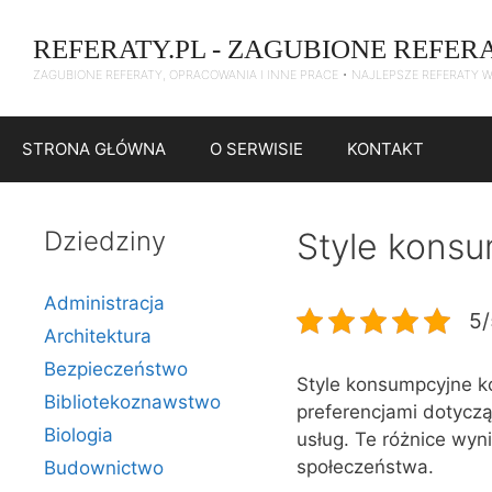
Przejdź
do
REFERATY.PL - ZAGUBIONE REFER
treści
ZAGUBIONE REFERATY, OPRACOWANIA I INNE PRACE • NAJLEPSZE REFERATY 
STRONA GŁÓWNA
O SERWISIE
KONTAKT
Dziedziny
Style konsu
Administracja
5/
Architektura
Bezpieczeństwo
Style konsumpcyjne k
Bibliotekoznawstwo
preferencjami dotyczą
Biologia
usług. Te różnice wyn
społeczeństwa.
Budownictwo