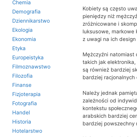
Chemia
Kobiety są często uw
Demografia
pieniędzy niż mężczyź
Dziennikarstwo
zróżnicowane i skompl
Ekologia
luksusowe, markowe ko
z uwagi na ich design 
Ekonomia
Etyka
Mężczyźni natomiast c
Europeistyka
takich jak elektronik
Filmoznawstwo
są również bardziej s
Filozofia
bardziej racjonalnych
Finanse
Należy jednak pamięta
Fizjoterapia
zależności od indywidu
Fotografia
kontekstu społecznego
Handel
arabskich bardziej c
Historia
bardziej powszechny 
Hotelarstwo