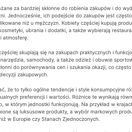
ażane za bardziej skłonne do robienia zakupów i do wy
ni. Jednocześnie, ich podejście do zakupów jest często
ikowane niż u mężczyzn. Kobiety częściej kupują produ
smetyki, ubrania i dodatki, a także wybierają restaurac
i atmosferę.
zęściej skupiają się na zakupach praktycznych i funkcj
a, narzędzia, samochody, a także odzież i obuwie sport
kłonni do porównywania cen i szukania okazji, co częst
 decyzji zakupowych.
ć, że to tylko ogólne tendencje i style konsumpcyjne ró
alnych preferencji i wartości. Różnice te wynikają równi
, w którym jednostki funkcjonują. Na przykład w krajach
enione są luksusowe produkty, a wybór markowych produ
niż w Europie czy Stanach Zjednoczonych.