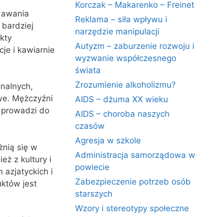
Korczak – Makarenko – Freinet
dawania
Reklama – siła wpływu i
 bardziej
narzędzie manipulacji
kty
Autyzm – zaburzenie rozwoju i
je i kawiarnie
wyzwanie współczesnego
świata
Zrozumienie alkoholizmu?
onalnych,
owe. Mężczyźni
AIDS – dżuma XX wieku
o prowadzi do
AIDS – choroba naszych
czasów
Agresja w szkole
żnią się w
Administracja samorządowa w
eż z kultury i
powiecie
 azjatyckich i
Zabezpieczenie potrzeb osób
któw jest
starszych
Wzory i stereotypy społeczne