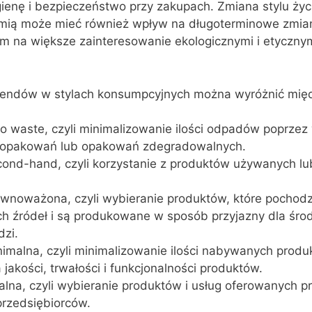
ienę i bezpieczeństwo przy zakupach. Zmiana stylu życ
ą może mieć również wpływ na długoterminowe zmian
m na większe zainteresowanie ekologicznymi i etyczny
endów w stylach konsumpcyjnych można wyróżnić międ
 waste, czyli minimalizowanie ilości odpadów poprzez
 opakowań lub opakowań zdegradowalnych.
ond-hand, czyli korzystanie z produktów używanych lu
.
wnoważona, czyli wybieranie produktów, które pochodz
 źródeł i są produkowane w sposób przyjazny dla śro
dzi.
malna, czyli minimalizowanie ilości nabywanych produ
 jakości, trwałości i funkcjonalności produktów.
lna, czyli wybieranie produktów i usług oferowanych pr
przedsiębiorców.