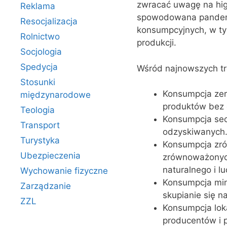
zwracać uwagę na hig
Reklama
spowodowana pandemi
Resocjalizacja
konsumpcyjnych, w ty
Rolnictwo
produkcji.
Socjologia
Spedycja
Wśród najnowszych tr
Stosunki
Konsumpcja zero
międzynarodowe
produktów bez
Teologia
Konsumpcja sec
Transport
odzyskiwanych
Turystyka
Konsumpcja zró
Ubezpieczenia
zrównoważonych
naturalnego i lu
Wychowanie fizyczne
Konsumpcja mini
Zarządzanie
skupianie się na
ZZL
Konsumpcja loka
producentów i 