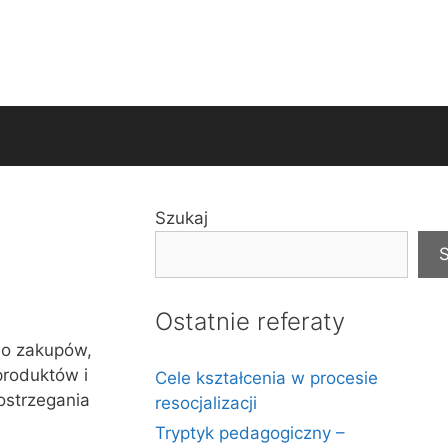
Szukaj
S
Ostatnie referaty
do zakupów,
produktów i
Cele kształcenia w procesie
postrzegania
resocjalizacji
Tryptyk pedagogiczny –