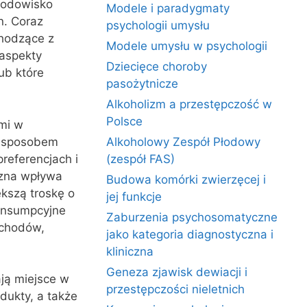
rodowisko
Modele i paradygmaty
n. Coraz
psychologii umysłu
chodzące z
Modele umysłu w psychologii
 aspekty
Dziecięce choroby
ub które
pasożytnicze
Alkoholizm a przestępczość w
Polsce
mi w
z sposobem
Alkoholowy Zespół Płodowy
preferencjach i
(zespół FAS)
czna wpływa
Budowa komórki zwierzęcej i
kszą troskę o
jej funkcje
konsumpcyjne
Zaburzenia psychosomatyczne
ochodów,
jako kategoria diagnostyczna i
kliniczna
Geneza zjawisk dewiacji i
ją miejsce w
przestępczości nieletnich
dukty, a także