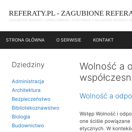
Przejdź
do
REFERATY.PL - ZAGUBIONE REFER
treści
ZAGUBIONE REFERATY, OPRACOWANIA I INNE PRACE • NAJLEPSZE REFERATY 
STRONA GŁÓWNA
O SERWISIE
KONTAKT
Dziedziny
Wolność a o
współczesn
Administracja
Architektura
Wolność a odpow
Bezpieczeństwo
Bibliotekoznawstwo
Wstęp Wolność i odpow
Biologia
one ściśle powiązane
Budownictwo
etycznych. W kontekśc