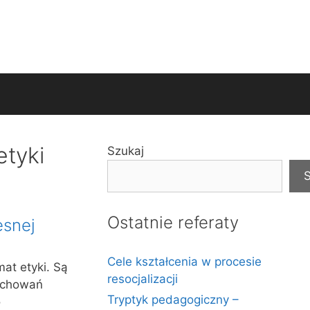
etyki
Szukaj
S
Ostatnie referaty
esnej
Cele kształcenia w procesie
at etyki. Są
resocjalizacji
zachowań
Tryptyk pedagogiczny –
o