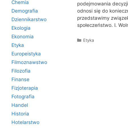
Chemia
podejmowania decyzji
Demografia
odnosi się do koniecz
przedstawimy związek
Dziennikarstwo
społeczeństwo. I. Wo
Ekologia
Ekonomia
Kategorie
Etyka
Etyka
Europeistyka
Filmoznawstwo
Filozofia
Finanse
Fizjoterapia
Fotografia
Handel
Historia
Hotelarstwo