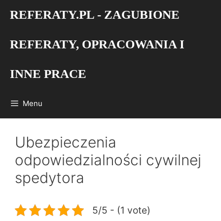
Przejdź
REFERATY.PL - ZAGUBIONE
do
treści
REFERATY, OPRACOWANIA I
INNE PRACE
Menu
Ubezpieczenia
odpowiedzialności cywilnej
spedytora
5/5 - (1 vote)