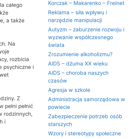
Korczak – Makarenko – Freinet
la całego
Reklama – siła wpływu i
akże
narzędzie manipulacji
e, a także
Autyzm – zaburzenie rozwoju i
wyzwanie współczesnego
ch. Na
świata
woje
Zrozumienie alkoholizmu?
cy, rozbicia
AIDS – dżuma XX wieku
 psychiczne i
AIDS – choroba naszych
awet
czasów
Agresja w szkole
dziny. Z
Administracja samorządowa w
 pełni pełnić
powiecie
w rodzinnych,
Zabezpieczenie potrzeb osób
 i
starszych
Wzory i stereotypy społeczne