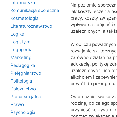
Informatyka
Na poziomie społeczny
Komunikacja społeczna
jak koszty leczenia os
pracy, koszty związan
Kosmetologia
wpływa na spójność sp
Literaturoznawstwo
uzależnionych, a takż
Logika
Logistyka
W obliczu poważnych k
Logopedia
rozwijanie skutecznyc
zarówno działań na p
Marketing
edukację, politykę zd
Pedagogika
uzależnionych i ich 
Pielęgniarstwo
alkoholem i zapewnie
Politologia
powrót do pełnego fu
Położnictwo
Praca socjalna
Ostatecznie, walka z 
rodzinę, do całego s
Prawo
przynieść korzyści nie
Psychologia
poprzez zwiększenie z