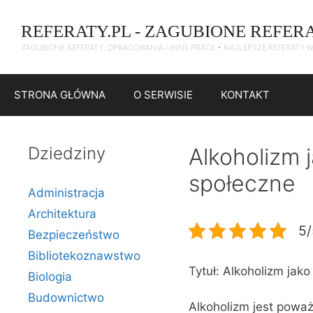
Przejdź
do
REFERATY.PL - ZAGUBIONE REFER
treści
ZAGUBIONE REFERATY, OPRACOWANIA I INNE PRACE • NAJLEPSZE REFERATY 
STRONA GŁÓWNA
O SERWISIE
KONTAKT
Dziedziny
Alkoholizm 
społeczne
Administracja
Architektura
5/
Bezpieczeństwo
Bibliotekoznawstwo
Tytuł: Alkoholizm jak
Biologia
Budownictwo
Alkoholizm jest powa