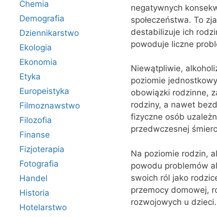
Chemia
negatywnych konsekwen
Demografia
społeczeństwa. To zja
destabilizuje ich rod
Dziennikarstwo
powoduje liczne prob
Ekologia
Ekonomia
Niewątpliwie, alkohol
Etyka
poziomie jednostkowy
Europeistyka
obowiązki rodzinne, za
rodziny, a nawet bez
Filmoznawstwo
fizyczne osób uzależ
Filozofia
przedwczesnej śmierc
Finanse
Fizjoterapia
Na poziomie rodzin, a
Fotografia
powodu problemów alk
swoich ról jako rodzi
Handel
przemocy domowej, r
Historia
rozwojowych u dzieci.
Hotelarstwo