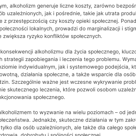
m, alkoholizm generuje liczne koszty, zarówno bezpośr
ób uzależnionych, jak i pośrednie, takie jak utrata prod
e z przestępczością czy koszty opieki społecznej. Ponad
ołeczności lokalnych, prowadzi do marginalizacji i stig
e zwiększa ryzyko konfliktów społecznych.
onsekwencji alkoholizmu dla życia społecznego, klucz
h strategii zapobiegania i leczenia tego problemu. Wym
oziomie indywidualnym, jak i systemowego podejścia, k
rowotną, działania społeczne, a także wsparcie dla osób
rodzin. Szczególnie ważne jest wczesne wykrywanie pro
nie skutecznego leczenia, które pozwoli osobom uzależ
nkcjonowania społecznego.
alkoholizmem to wyzwanie na wielu poziomach – od jedn
połeczeństwa. Jednakże, skuteczne działania w tym zak
 tylko dla osób uzależnionych, ale także dla całego spo
drowia, dobrobytu i spójności społecznej.