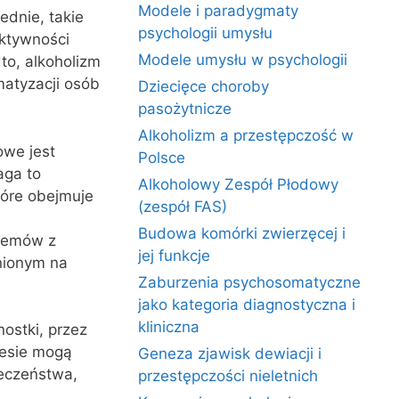
Modele i paradygmaty
ednie, takie
psychologii umysłu
uktywności
Modele umysłu w psychologii
to, alkoholizm
matyzacji osób
Dziecięce choroby
pasożytnicze
Alkoholizm a przestępczość w
owe jest
Polsce
aga to
Alkoholowy Zespół Płodowy
tóre obejmuje
(zespół FAS)
Budowa komórki zwierzęcej i
blemów z
jej funkcje
nionym na
Zaburzenia psychosomatyczne
jako kategoria diagnostyczna i
kliniczna
ostki, przez
resie mogą
Geneza zjawisk dewiacji i
łeczeństwa,
przestępczości nieletnich