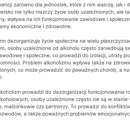
cji zarówno dla jednostek, które z nim walczą, jak i d
wisko nie tylko niszczy życie osób uzależnionych, ale t
ziny, wpływa na ich funkcjonowanie zawodowe i społeczn
lemy ekonomiczne i zdrowotne.
izm dezorganizuje życie społeczne na wielu płaszczyzna
m, osoby uzależnione od alkoholu często zaniedbują s
wodowe i społeczne, co prowadzi do izolacji, utraty pra
domności. Problem alkoholizmu wpływa także na zdrowie
nionych, co może prowadzić do poważnych chorób, a n
i.
lkoholizm prowadzi do dezorganizacji funkcjonowania ro
oholowych, osoby uzależnione często nie są w stanie w
ce, małżonkowie czy partnerzy. To prowadzi do konfliktó
ozwodów, a także poważnych problemów emocjonalnych