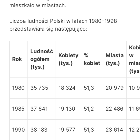
mieszkało w miastach.
Liczba ludności Polski w latach 1980–1998
przedstawiała się następująco:
Kob
Ludność
Kobiety
%
Miasta
w
Rok
ogółem
(tys.)
kobiet
(tys.)
mia
(tys.)
(tys
1980
35 735
18 324
51,3
20 979
10 
1985
37 641
19 130
51,2
22 486
11 
1990
38 183
19 577
51,3
23 614
12 