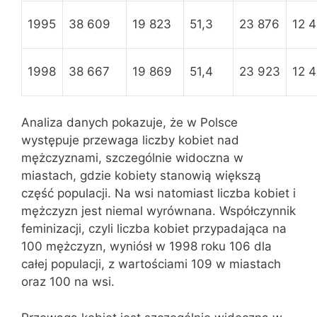
1995
38 609
19 823
51,3
23 876
12 
1998
38 667
19 869
51,4
23 923
12 
Analiza danych pokazuje, że w Polsce
występuje przewaga liczby kobiet nad
mężczyznami, szczególnie widoczna w
miastach, gdzie kobiety stanowią większą
część populacji. Na wsi natomiast liczba kobiet i
mężczyzn jest niemal wyrównana. Współczynnik
feminizacji, czyli liczba kobiet przypadająca na
100 mężczyzn, wyniósł w 1998 roku 106 dla
całej populacji, z wartościami 109 w miastach
oraz 100 na wsi.