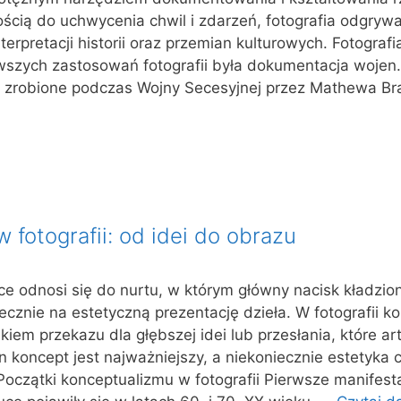
ością do uchwycenia chwil i zdarzeń, fotografia odgryw
nterpretacji historii oraz przemian kulturowych. Fotograf
rwszych zastosowań fotografii była dokumentacja wojen.
 te zrobione podczas Wojny Secesyjnej przez Mathewa Br
 fotografii: od idei do obrazu
e odnosi się do nurtu, w którym główny nacisk kładzion
ecznie na estetyczną prezentację dzieła. W fotografii k
kiem przekazu dla głębszej idei lub przesłania, które ar
n koncept jest najważniejszy, a niekoniecznie estetyka 
 Początki konceptualizmu w fotografii Pierwsze manifest