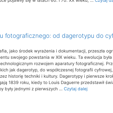
ce pojawiły się w latach 60. i 70. XX wieku, …
Czytaj da
u fotograficznego: od dagerotypu do cyf
ia, jako środek wyrażenia i dokumentacji, przeszła o
tu swojego powstania w XIX wieku. Ta ewolucja była
chnologicznym rozwojem aparatury fotograficznej. Prz
kich jak dagerotyp, do współczesnej fotografii cyfrowej
z historię techniki i kultury. Dagerotypy i pierwsze krok
ęgają 1839 roku, kiedy to Louis Daguerre przedstawił św
py były jednymi z pierwszych …
Czytaj dalej