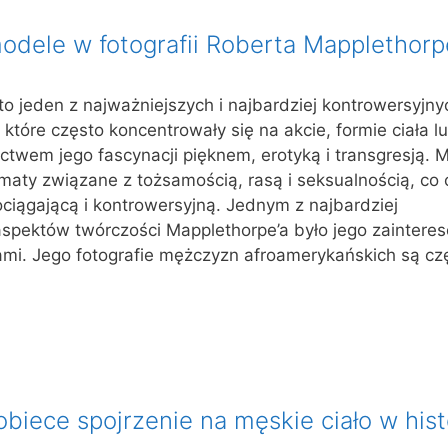
dele w fotografii Roberta Mapplethorp
o jeden z najważniejszych i najbardziej kontrowersyjny
które często koncentrowały się na akcie, formie ciała l
ctwem jego fascynacji pięknem, erotyką i transgresją. 
maty związane z tożsamością, rasą i seksualnością, co c
ciągającą i kontrowersyjną. Jednym z najbardziej
aspektów twórczości Mapplethorpe’a było jego zaintere
mi. Jego fotografie mężczyzn afroamerykańskich są c
obiece spojrzenie na męskie ciało w histo