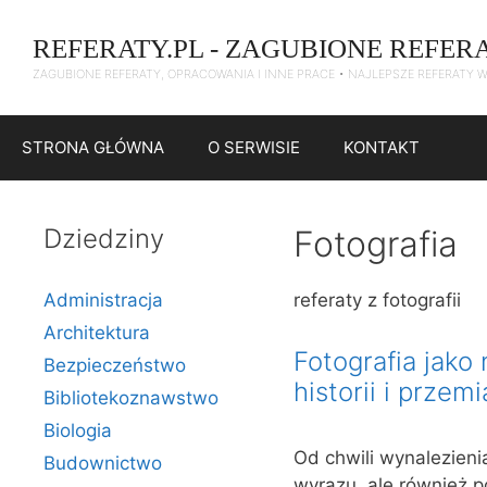
Przejdź
do
REFERATY.PL - ZAGUBIONE REFER
treści
ZAGUBIONE REFERATY, OPRACOWANIA I INNE PRACE • NAJLEPSZE REFERATY 
STRONA GŁÓWNA
O SERWISIE
KONTAKT
Dziedziny
Fotografia
Administracja
referaty z fotografii
Architektura
Fotografia jak
Bezpieczeństwo
historii i przem
Bibliotekoznawstwo
Biologia
Od chwili wynalezienia
Budownictwo
wyrazu, ale również 