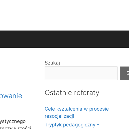
Szukaj
S
Ostatnie referaty
towanie
Cele kształcenia w procesie
resocjalizacji
rtystycznego
Tryptyk pedagogiczny –
zeczywistości.