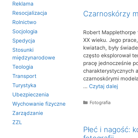
Reklama
Czarnoskórzy mo
Resocjalizacja
Rolnictwo
Socjologia
Robert Mapplethorpe t
XX wieku. Jego prace, 
Spedycja
kwiatach, były świade
Stosunki
często eksplorował te
międzynarodowe
pracę jednocześnie po
Teologia
charakterystycznych 
Transport
czarnoskórymi modela
Turystyka
…
Czytaj dalej
Ubezpieczenia
Kategorie
Fotografia
Wychowanie fizyczne
Zarządzanie
ZZL
Płeć i nagość: k