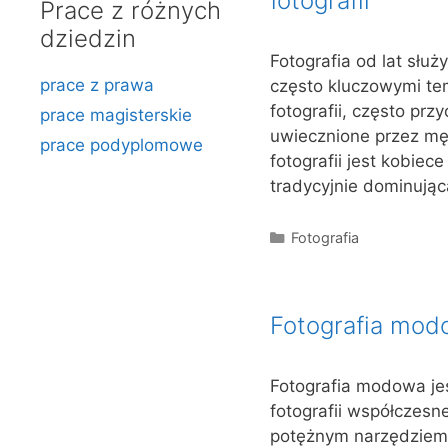
fotografii
Prace z różnych
dziedzin
Fotografia od lat służ
prace z prawa
często kluczowymi tem
fotografii, często pr
prace magisterskie
uwiecznione przez mę
prace podyplomowe
fotografii jest kobiec
tradycyjnie dominują
Kategorie
Fotografia
Fotografia modo
Fotografia modowa je
fotografii współczesn
potężnym narzędziem 