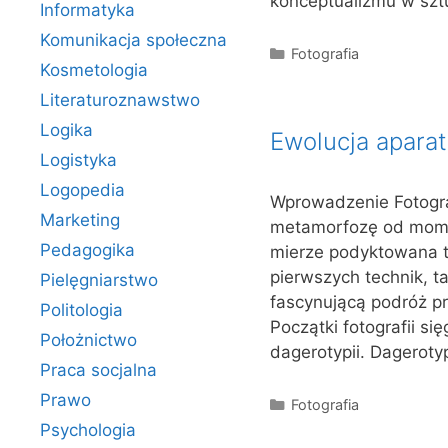
konceptualizmu w sztu
Informatyka
Komunikacja społeczna
Kategorie
Fotografia
Kosmetologia
Literaturoznawstwo
Logika
Ewolucja aparat
Logistyka
Logopedia
Wprowadzenie Fotograf
Marketing
metamorfozę od momen
Pedagogika
mierze podyktowana te
pierwszych technik, ta
Pielęgniarstwo
fascynującą podróż prze
Politologia
Początki fotografii si
Położnictwo
dagerotypii. Dageroty
Praca socjalna
Prawo
Kategorie
Fotografia
Psychologia