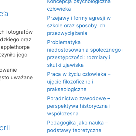
Koncepcja psychologiczna
człowieka
e’a
Przejawy i formy agresji w
szkole oraz sposoby ich
ch fotografów
przezwyciężania
udzkiego oraz
Problematyka
Mapplethorpe
niedostosowania społecznego i
zyniło jego
przestępczości: rozmiary i
skutki zjawiska
sowanie
Praca w życiu człowieka –
zęsto uważane
ujęcie filozoficzne i
prakseologiczne
Poradnictwo zawodowe –
perspektywa historyczna i
współczesna
Pedagogika jako nauka –
rii
podstawy teoretyczne