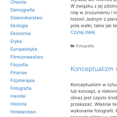
Chemia
W związku z jej zdoln
Demografia
rolę w zrozumieniu i i
Dziennikarstwo
historii Jednym z pie
Ekologia
pola walki, takie jak
Czytaj dalej
Ekonomia
Etyka
Kategorie
Fotografia
Europeistyka
Filmoznawstwo
Filozofia
Konceptualizm w
Finanse
Fizjoterapia
Konceptualizm w sztuc
Fotografia
lub koncept, a niekoni
Handel
obraz jest często środ
Historia
przekazać. Właśnie te
wykonanie fotografii.
Hotelarstwo