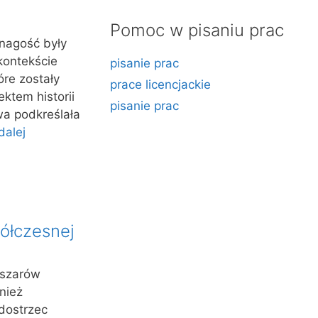
Pomoc w pisaniu prac
 nagość były
kontekście
pisanie prac
óre zostały
prace licencjackie
ktem historii
pisanie prac
owa podkreślała
dalej
półczesnej
bszarów
nież
dostrzec