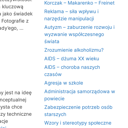
Korczak – Makarenko – Freinet
a kluczową
Reklama – siła wpływu i
ia jako świadek
narzędzie manipulacji
 Fotografie z
Autyzm – zaburzenie rozwoju i
ady’ego, …
wyzwanie współczesnego
świata
Zrozumienie alkoholizmu?
AIDS – dżuma XX wieku
AIDS – choroba naszych
czasów
Agresja w szkole
Administracja samorządowa w
y jest na ideę
powiecie
onceptualnej
tysta chce
Zabezpieczenie potrzeb osób
czy techniczne
starszych
acje
Wzory i stereotypy społeczne