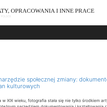
ATY, OPRACOWANIA I INNE PRACE
W POLSCE
o narzędzie społecznej zmiany: dokumen
ian kulturowych
 w XIX wieku, fotografia stała się nie tylko środkiem a
potężnym narzędziem dokumentowania i kształtowania r