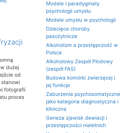
lej
Modele i paradygmaty
psychologii umysłu
Modele umysłu w psychologii
Dziecięce choroby
pasożytnicze
ryzacji
Alkoholizm a przestępczość w
Polsce
gromną
Alkoholowy Zespół Płodowy
 w dużej
(zespół FAS)
ejście od
Budowa komórki zwierzęcej i
, stanowi
jej funkcje
i fotografii
Zaburzenia psychosomatyczne
iatu proces
jako kategoria diagnostyczna i
kliniczna
Geneza zjawisk dewiacji i
przestępczości nieletnich