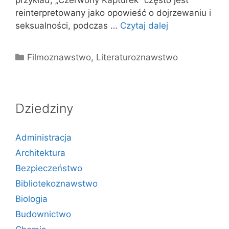
przykład, „Czerwony Kapturek” często jest
reinterpretowany jako opowieść o dojrzewaniu i
seksualności, podczas …
Czytaj dalej
Kategorie
Filmoznawstwo
,
Literaturoznawstwo
Dziedziny
Administracja
Architektura
Bezpieczeństwo
Bibliotekoznawstwo
Biologia
Budownictwo