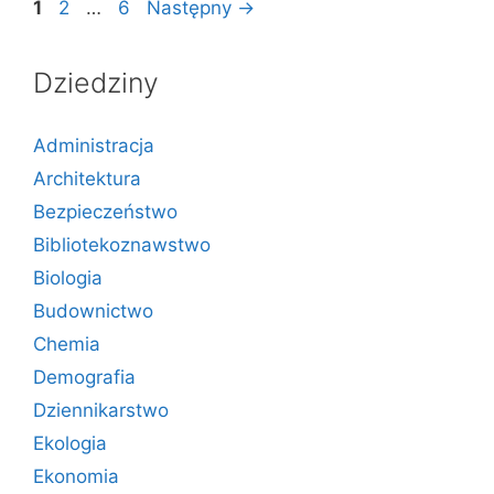
Strona
Strona
Strona
1
2
…
6
Następny
→
Dziedziny
Administracja
Architektura
Bezpieczeństwo
Bibliotekoznawstwo
Biologia
Budownictwo
Chemia
Demografia
Dziennikarstwo
Ekologia
Ekonomia