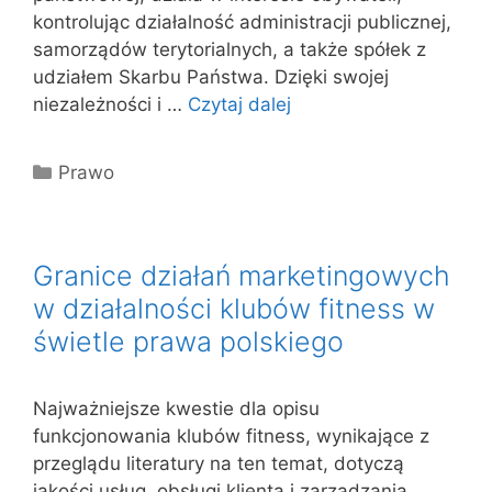
kontrolując działalność administracji publicznej,
samorządów terytorialnych, a także spółek z
udziałem Skarbu Państwa. Dzięki swojej
niezależności i …
Czytaj dalej
Kategorie
Prawo
Granice działań marketingowych
w działalności klubów fitness w
świetle prawa polskiego
Najważniejsze kwestie dla opisu
funkcjonowania klubów fitness, wynikające z
przeglądu literatury na ten temat, dotyczą
jakości usług, obsługi klienta i zarządzania