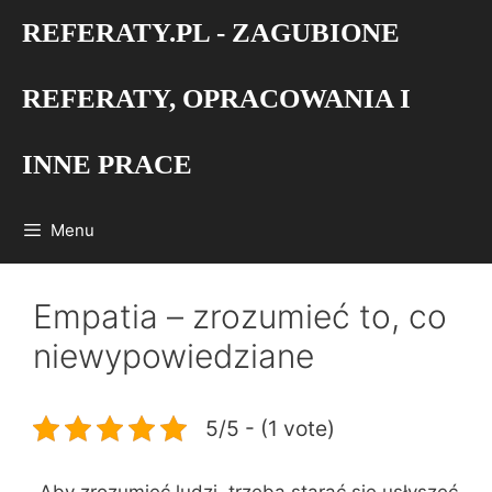
Przejdź
REFERATY.PL - ZAGUBIONE
do
treści
REFERATY, OPRACOWANIA I
INNE PRACE
Menu
Empatia – zrozumieć to, co
niewypowiedziane
5/5 - (1 vote)