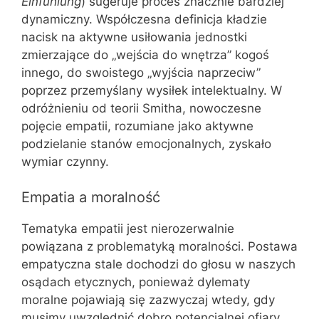
Einfühlung
) sugeruje proces znacznie bardziej
dynamiczny. Współczesna definicja kładzie
nacisk na aktywne usiłowania jednostki
zmierzające do „wejścia do wnętrza” kogoś
innego, do swoistego „wyjścia naprzeciw”
poprzez przemyślany wysiłek intelektualny. W
odróżnieniu od teorii Smitha, nowoczesne
pojęcie empatii, rozumiane jako aktywne
podzielanie stanów emocjonalnych, zyskało
wymiar czynny.
Empatia a moralność
Tematyka empatii jest nierozerwalnie
powiązana z problematyką moralności. Postawa
empatyczna stale dochodzi do głosu w naszych
osądach etycznych, ponieważ dylematy
moralne pojawiają się zazwyczaj wtedy, gdy
musimy uwzględnić dobro potencjalnej ofiary