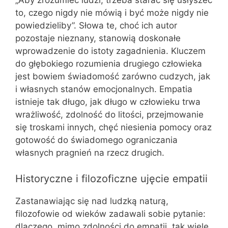
„Aby zrozumieć ludzi, trzeba starać się usłyszeć
to, czego nigdy nie mówią i być może nigdy nie
powiedzieliby”. Słowa te, choć ich autor
pozostaje nieznany, stanowią doskonałe
wprowadzenie do istoty zagadnienia. Kluczem
do głębokiego rozumienia drugiego człowieka
jest bowiem świadomość zarówno cudzych, jak
i własnych stanów emocjonalnych. Empatia
istnieje tak długo, jak długo w człowieku trwa
wrażliwość, zdolność do litości, przejmowanie
się troskami innych, chęć niesienia pomocy oraz
gotowość do świadomego ograniczania
własnych pragnień na rzecz drugich.
Historyczne i filozoficzne ujęcie empatii
Zastanawiając się nad ludzką naturą,
filozofowie od wieków zadawali sobie pytanie:
dlaczego, mimo zdolności do empatii, tak wiele