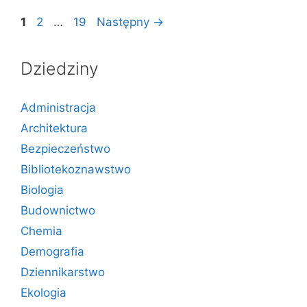
Strona
Strona
Strona
1
2
…
19
Następny
→
Dziedziny
Administracja
Architektura
Bezpieczeństwo
Bibliotekoznawstwo
Biologia
Budownictwo
Chemia
Demografia
Dziennikarstwo
Ekologia