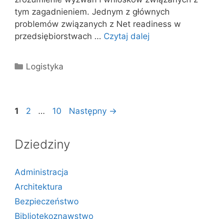
tym zagadnieniem. Jednym z głównych
problemów związanych z Net readiness w
przedsiębiorstwach …
Czytaj dalej
Kategorie
Logistyka
Strona
Strona
Strona
1
2
…
10
Następny
→
Dziedziny
Administracja
Architektura
Bezpieczeństwo
Bibliotekoznawstwo