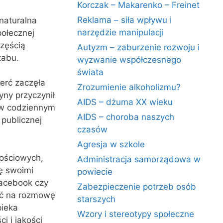
Korczak – Makarenko – Freinet
Reklama – siła wpływu i
naturalna
narzędzie manipulacji
połecznej
częścią
Autyzm – zaburzenie rozwoju i
tabu.
wyzwanie współczesnego
świata
erć zaczęła
Zrozumienie alkoholizmu?
ny przyczynił
AIDS – dżuma XX wieku
i w codziennym
AIDS – choroba naszych
 publicznej
czasów
Agresja w szkole
nościowych,
Administracja samorządowa w
ię swoimi
powiecie
Facebook czy
Zabezpieczenie potrzeb osób
ość na rozmowę
starszych
pieka
Wzory i stereotypy społeczne
i i jakości