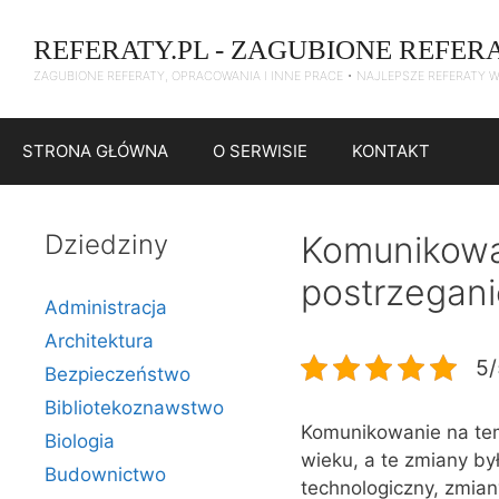
Przejdź
do
REFERATY.PL - ZAGUBIONE REFER
treści
ZAGUBIONE REFERATY, OPRACOWANIA I INNE PRACE • NAJLEPSZE REFERATY 
STRONA GŁÓWNA
O SERWISIE
KONTAKT
Dziedziny
Komunikowan
postrzegani
Administracja
Architektura
5/
Bezpieczeństwo
Bibliotekoznawstwo
Komunikowanie na tema
Biologia
wieku, a te zmiany by
Budownictwo
technologiczny, zmian