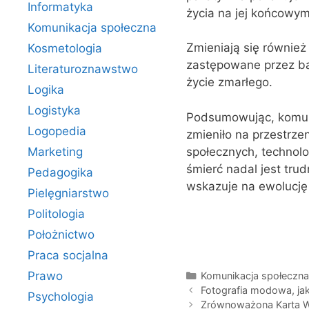
Informatyka
życia na jej końcowym
Komunikacja społeczna
Zmieniają się również
Kosmetologia
zastępowane przez bar
Literaturoznawstwo
życie zmarłego.
Logika
Logistyka
Podsumowując, komuni
Logopedia
zmieniło na przestrze
społecznych, technolo
Marketing
śmierć nadal jest tru
Pedagogika
wskazuje na ewolucję
Pielęgniarstwo
Politologia
Położnictwo
Praca socjalna
Kategorie
Prawo
Komunikacja społeczn
Fotografia modowa, jak
Psychologia
Zrównoważona Karta Wy