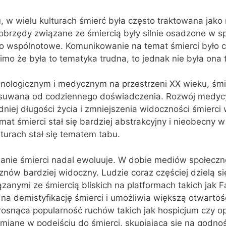
 w wielu kulturach śmierć była często traktowana jako 
i obrzędy związane ze śmiercią były silnie osadzone w s
sto wspólnotowe. Komunikowanie na temat śmierci było 
imo że była to tematyka trudna, to jednak nie była ona 
nologicznym i medycznym na przestrzeni XX wieku, śmi
dsuwana od codziennego doświadczenia. Rozwój medycy
dniej długości życia i zmniejszenia widoczności śmierc
emat śmierci stał się bardziej abstrakcyjny i nieobecny w
lturach stał się tematem tabu.
ganie śmierci nadal ewoluuje. W dobie mediów społecz
 znów bardziej widoczny. Ludzie coraz częściej dzielą s
anymi ze śmiercią bliskich na platformach takich jak 
na demistyfikację śmierci i umożliwia większą otwart
 rosnąca popularność ruchów takich jak hospicjum czy o
mianę w podejściu do śmierci, skupiającą się na godnośc