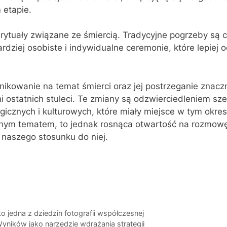
 etapie.
 rytuały związane ze śmiercią. Tradycyjne pogrzeby są c
dziej osobiste i indywidualne ceremonie, które lepiej o
kowanie na temat śmierci oraz jej postrzeganie znaczn
ni ostatnich stuleci. Te zmiany są odzwierciedleniem sz
gicznych i kulturowych, które miały miejsce w tym okre
dnym tematem, to jednak rosnąca otwartość na rozmowę
 naszego stosunku do niej.
a
o jedna z dziedzin fotografii współczesnej
ników jako narzędzie wdrażania strategii