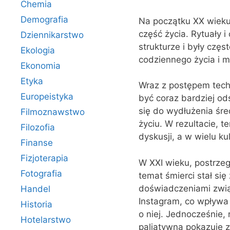
Chemia
Demografia
Na początku XX wieku,
część życia. Rytuały 
Dziennikarstwo
strukturze i były czę
Ekologia
codziennego życia i m
Ekonomia
Etyka
Wraz z postępem tech
Europeistyka
być coraz bardziej o
się do wydłużenia śre
Filmoznawstwo
życiu. W rezultacie, t
Filozofia
dyskusji, a w wielu ku
Finanse
Fizjoterapia
W XXI wieku, postrze
Fotografia
temat śmierci stał się
doświadczeniami związ
Handel
Instagram, co wpływa 
Historia
o niej. Jednocześnie,
Hotelarstwo
paliatywna pokazuje z