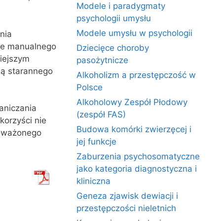
Modele i paradygmaty
psychologii umysłu
Modele umysłu w psychologii
nia
ie manualnego
Dziecięce choroby
iejszym
pasożytnicze
ją starannego
Alkoholizm a przestępczość w
Polsce
Alkoholowy Zespół Płodowy
aniczania
(zespół FAS)
orzyści nie
Budowa komórki zwierzęcej i
noważonego
jej funkcje
Zaburzenia psychosomatyczne
jako kategoria diagnostyczna i
kliniczna
Geneza zjawisk dewiacji i
przestępczości nieletnich