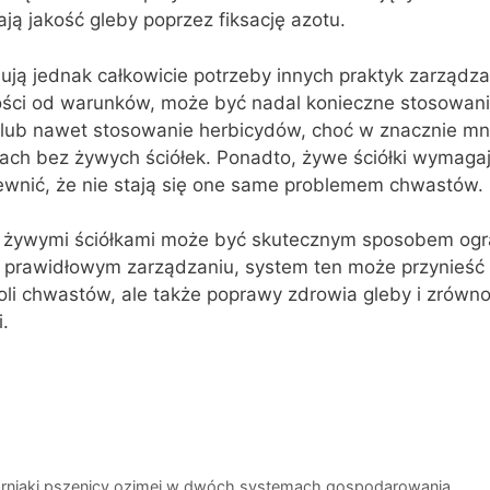
ją jakość gleby poprzez fiksację azotu.
inują jednak całkowicie potrzeby innych praktyk zarządza
ści od warunków, może być nadal konieczne stosowan
, lub nawet stosowanie herbicydów, choć w znacznie mn
mach bez żywych ściółek. Ponadto, żywe ściółki wymaga
ewnić, że nie stają się one same problemem chwastów.
 żywymi ściółkami może być skutecznym sposobem ogr
 prawidłowym zarządzaniu, system ten może przynieść k
roli chwastów, ale także poprawy zdrowia gleby i zrów
.
iarniaki pszenicy ozimej w dwóch systemach gospodarowania