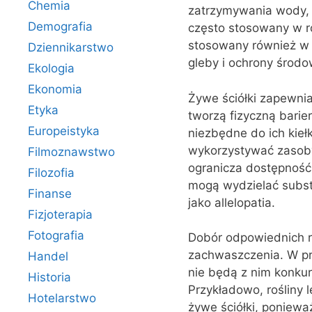
Chemia
zatrzymywania wody, 
Demografia
często stosowany w ro
stosowany również w 
Dziennikarstwo
gleby i ochrony środo
Ekologia
Ekonomia
Żywe ściółki zapewni
Etyka
tworzą fizyczną barie
Europeistyka
niezbędne do ich kieł
wykorzystywać zasoby,
Filmoznawstwo
ogranicza dostępność 
Filozofia
mogą wydzielać substa
Finanse
jako allelopatia.
Fizjoterapia
Fotografia
Dobór odpowiednich ro
zachwaszczenia. W prz
Handel
nie będą z nim konku
Historia
Przykładowo, rośliny 
Hotelarstwo
żywe ściółki, poniew