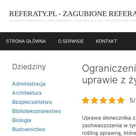
Przejdź
do
REFERATY.PL - ZAGUBIONE REFER
treści
ZAGUBIONE REFERATY, OPRACOWANIA I INNE PRACE • NAJLEPSZE REFERATY 
STRONA GŁÓWNA
O SERWISIE
KONTAKT
Dziedziny
Ograniczen
uprawie z ż
Administracja
Architektura
5/
Bezpieczeństwo
Bibliotekoznawstwo
Uprawa słonecznika z
Biologia
zachwaszczenia w tym 
Budownictwo
rośliną uprawną, któr