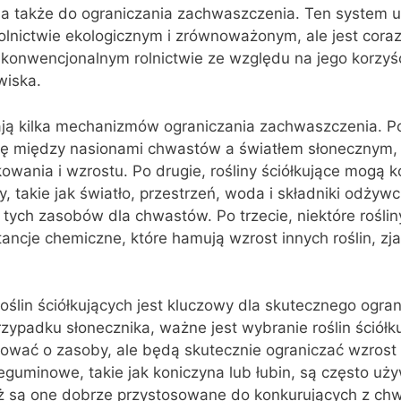
a także do ograniczania zachwaszczenia. Ten system u
lnictwie ekologicznym i zrównoważonym, ale jest coraz
konwencjonalnym rolnictwie ze względu na jego korzyśc
wiska.
ają kilka mechanizmów ograniczania zachwaszczenia. P
rę między nasionami chwastów a światłem słonecznym, k
kowania i wzrostu. Po drugie, rośliny ściółkujące mogą 
 takie jak światło, przestrzeń, woda i składniki odżywc
tych zasobów dla chwastów. Po trzecie, niektóre rośliny
ncje chemiczne, które hamują wzrost innych roślin, zj
ślin ściółkujących jest kluczowy dla skutecznego ogran
ypadku słonecznika, ważne jest wybranie roślin ściółku
rować o zasoby, ale będą skutecznie ograniczać wzrost
leguminowe, takie jak koniczyna lub łubin, są często uż
aż są one dobrze przystosowane do konkurujących z chw