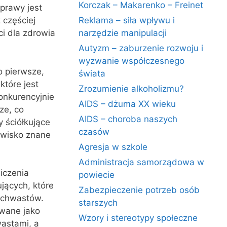
Korczak – Makarenko – Freinet
prawy jest
 częściej
Reklama – siła wpływu i
i dla zdrowia
narzędzie manipulacji
Autyzm – zaburzenie rozwoju i
wyzwanie współczesnego
o pierwsze,
świata
tóre jest
Zrozumienie alkoholizmu?
konkurencyjnie
AIDS – dżuma XX wieku
ze, co
AIDS – choroba naszych
 ściółkujące
czasów
awisko znane
Agresja w szkole
Administracja samorządowa w
iczenia
powiecie
jących, które
Zabezpieczenie potrzeb osób
 chwastów.
starszych
ywane jako
Wzory i stereotypy społeczne
astami, a