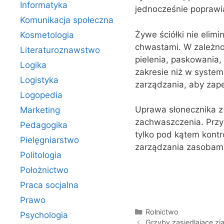
Informatyka
jednocześnie poprawia
Komunikacja społeczna
Żywe ściółki nie elim
Kosmetologia
chwastami. W zależno
Literaturoznawstwo
pielenia, paskowania
Logika
zakresie niż w syste
Logistyka
zarządzania, aby zap
Logopedia
Uprawa słonecznika z
Marketing
zachwaszczenia. Przy
Pedagogika
tylko pod kątem kont
Pielęgniarstwo
zarządzania zasobami
Politologia
Położnictwo
Praca socjalna
Prawo
Kategorie
Rolnictwo
Psychologia
Grzyby zasiedlające z