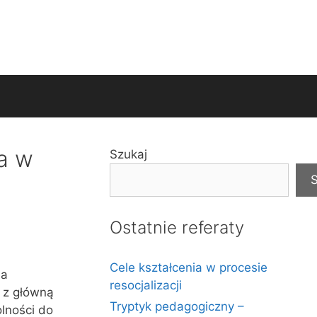
a w
Szukaj
S
Ostatnie referaty
Cele kształcenia w procesie
ia
resocjalizacji
e z główną
Tryptyk pedagogiczny –
olności do