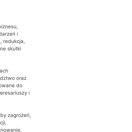
iznesu,
darzeń i
, redukcja,
ne skutki
tach
ództwo oraz
towane do
resariuszy i
czby zagrożeń,
ji,
lanowanie,