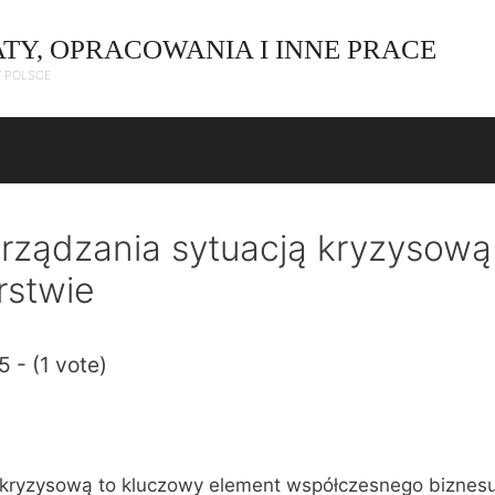
ATY, OPRACOWANIA I INNE PRACE
W POLSCE
arządzania sytuacją kryzysow
rstwie
5 - (1 vote)
 kryzysową to kluczowy element współczesnego biznesu