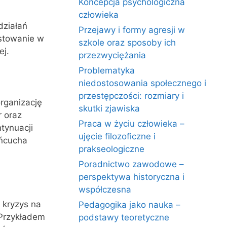
Koncepcja psychologiczna
człowieka
działań
Przejawy i formy agresji w
estowanie w
szkole oraz sposoby ich
ej.
przezwyciężania
Problematyka
niedostosowania społecznego i
przestępczości: rozmiary i
rganizację
skutki zjawiska
 oraz
Praca w życiu człowieka –
tynuacji
ujęcie filozoficzne i
ańcucha
prakseologiczne
Poradnictwo zawodowe –
perspektywa historyczna i
współczesna
 kryzys na
Pedagogika jako nauka –
 Przykładem
podstawy teoretyczne