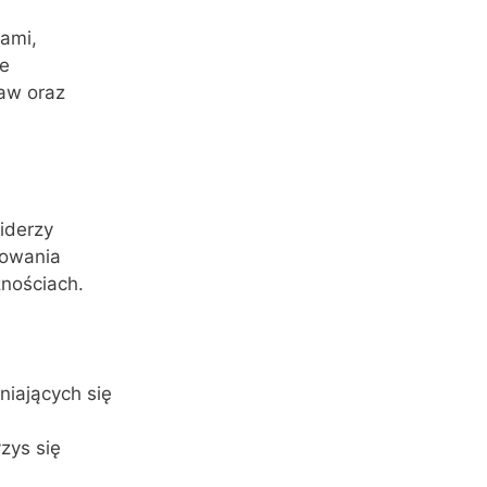
kami,
we
aw oraz
iderzy
mowania
znościach.
niających się
zys się