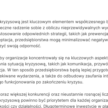
 kryzysową jest kluczowym elementem współczesnego b
eczne radzenie sobie z obliczu nieprzewidywalnych wy
tosowanie odpowiednich strategii, takich jak prewencja
ceptacja, przedsiębiorstwa mogą minimalizować negatyw
zyć swoją odporność.
by organizacje koncentrowały się na kluczowych aspek
nia sytuacją kryzysową, takich jak komunikacja, przyw
cja. W ten sposób przedsiębiorstwa będą lepiej przygo
ekiwane wydarzenia, a także do odbudowy zaufania inte
o funkcjonowania po zakończeniu kryzysu.
coraz większej konkurencji oraz nieustannie rosnącej li
kryzysową powinno być priorytetem dla każdej organizac
elkości czy działalności. Długoterminowe inwestycje w p