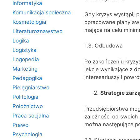
Informatyka
Komunikacja społeczna
Gdy kryzys wystąpi, 
Kosmetologia
opracowane plany awar
mające na celu minim
Literaturoznawstwo
Logika
1.3. Odbudowa
Logistyka
Logopedia
Po zakończeniu kryzys
Marketing
lekcje wynikające z 
interesariuszy i powr
Pedagogika
Pielęgniarstwo
Strategie zarz
Politologia
Położnictwo
Przedsiębiorstwa mog
Praca socjalna
zależności od swoich
można następujące po
Prawo
Psychologia