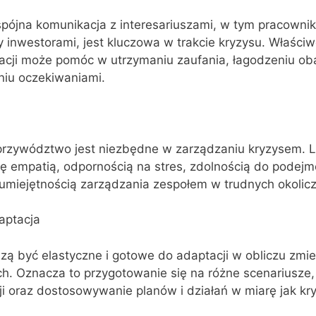
 spójna komunikacja z interesariuszami, w tym pracowni
y inwestorami, jest kluczowa w trakcie kryzysu. Właści
acji może pomóc w utrzymaniu zaufania, łagodzeniu ob
iu oczekiwaniami.
przywództwo jest niezbędne w zarządzaniu kryzysem. L
ę empatią, odpornością na stres, zdolnością do podej
 umiejętnością zarządzania zespołem w trudnych okolic
aptacja
ą być elastyczne i gotowe do adaptacji w obliczu zmie
. Oznacza to przygotowanie się na różne scenariusze,
i oraz dostosowywanie planów i działań w miarę jak kry