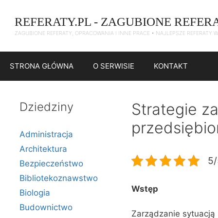
Przejdź
do
REFERATY.PL - ZAGUBIONE REFER
treści
ZAGUBIONE REFERATY, OPRACOWANIA I INNE PRACE • NAJLEPSZE REFERATY 
STRONA GŁÓWNA
O SERWISIE
KONTAKT
Dziedziny
Strategie z
przedsiębio
Administracja
Architektura
5/
Bezpieczeństwo
Bibliotekoznawstwo
Wstęp
Biologia
Budownictwo
Zarządzanie sytuacją