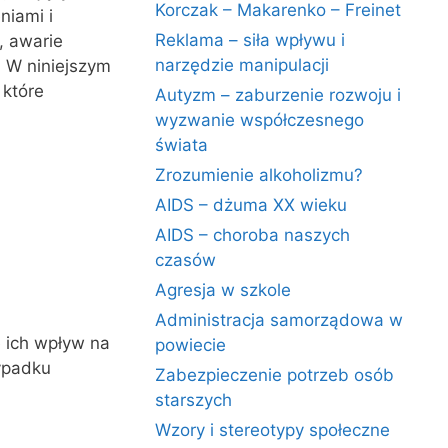
Korczak – Makarenko – Freinet
niami i
Reklama – siła wpływu i
, awarie
narzędzie manipulacji
. W niniejszym
 które
Autyzm – zaburzenie rozwoju i
wyzwanie współczesnego
świata
Zrozumienie alkoholizmu?
AIDS – dżuma XX wieku
AIDS – choroba naszych
czasów
Agresja w szkole
Administracja samorządowa w
e ich wpływ na
powiecie
ypadku
Zabezpieczenie potrzeb osób
starszych
Wzory i stereotypy społeczne