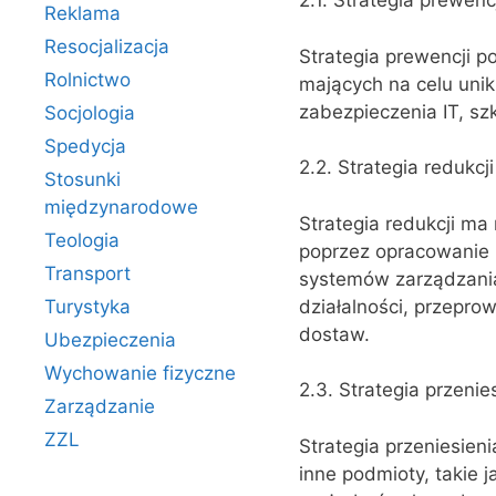
2.1. Strategia prewencj
Reklama
Resocjalizacja
Strategia prewencji po
Rolnictwo
mających na celu uni
zabezpieczenia IT, sz
Socjologia
Spedycja
2.2. Strategia redukcji
Stosunki
międzynarodowe
Strategia redukcji ma
Teologia
poprzez opracowanie 
Transport
systemów zarządzania
działalności, przepr
Turystyka
dostaw.
Ubezpieczenia
Wychowanie fizyczne
2.3. Strategia przenie
Zarządzanie
ZZL
Strategia przeniesien
inne podmioty, takie 