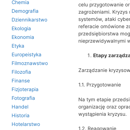
Chemia
celu przygotowanie or
Demografia
zagrożeniami. Kryzys m
systemów, ataki cyber
Dziennikarstwo
referacie omówione zo
Ekologia
przedsiębiorstwa mog
Ekonomia
nieprzewidywalnymi 
Etyka
Europeistyka
Etapy zarządz
Filmoznawstwo
Zarządzanie kryzysow
Filozofia
Finanse
1.1. Przygotowanie
Fizjoterapia
Fotografia
Na tym etapie przedsi
organizację oraz opr
Handel
wystąpienia kryzysu.
Historia
Hotelarstwo
1.2. Reagowanie