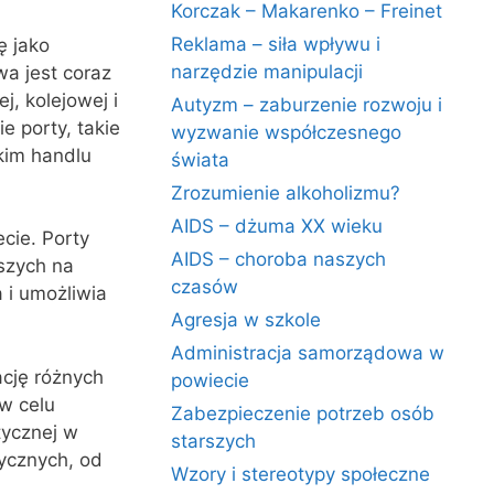
Korczak – Makarenko – Freinet
Reklama – siła wpływu i
ę jako
narzędzie manipulacji
wa jest coraz
, kolejowej i
Autyzm – zaburzenie rozwoju i
e porty, takie
wyzwanie współczesnego
kim handlu
świata
Zrozumienie alkoholizmu?
AIDS – dżuma XX wieku
cie. Porty
AIDS – choroba naszych
szych na
czasów
 i umożliwia
Agresja w szkole
Administracja samorządowa w
cję różnych
powiecie
 w celu
Zabezpieczenie potrzeb osób
tycznej w
starszych
tycznych, od
Wzory i stereotypy społeczne