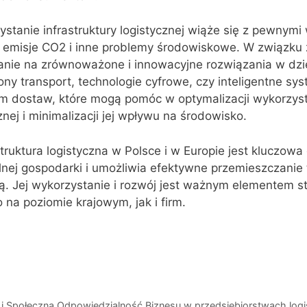
stanie infrastruktury logistycznej wiąże się z pewnym
e, emisje CO2 i inne problemy środowiskowe. W związku z
nie na zrównoważone i innowacyjne rozwiązania w dzi
ielony transport, technologie cyfrowe, czy inteligentne sy
m dostaw, które mogą pomóc w optymalizacji wykorzys
cznej i minimalizacji jej wpływu na środowisko.
ruktura logistyczna w Polsce i w Europie jest kluczowa 
lnej gospodarki i umożliwia efektywne przemieszczanie
 Jej wykorzystanie i rozwój jest ważnym elementem str
 na poziomie krajowym, jak i firm.
 Społeczna Odpowiedzialność Biznesu w przedsiębiorstwach log