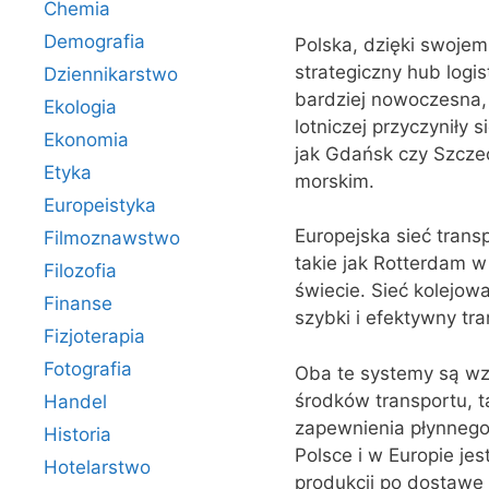
Chemia
Demografia
Polska, dzięki swojem
strategiczny hub logis
Dziennikarstwo
bardziej nowoczesna, 
Ekologia
lotniczej przyczyniły 
Ekonomia
jak Gdańsk czy Szcze
Etyka
morskim.
Europeistyka
Europejska sieć trans
Filmoznawstwo
takie jak Rotterdam 
Filozofia
świecie. Sieć kolejow
Finanse
szybki i efektywny tr
Fizjoterapia
Fotografia
Oba te systemy są wz
środków transportu, ta
Handel
zapewnienia płynnego 
Historia
Polsce i w Europie je
Hotelarstwo
produkcji po dostawę