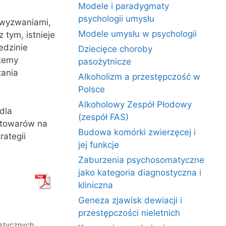
Modele i paradygmaty
psychologii umysłu
i wyzwaniami,
Modele umysłu w psychologii
 tym, istnieje
edzinie
Dziecięce choroby
stemy
pasożytnicze
tania
Alkoholizm a przestępczość w
Polsce
Alkoholowy Zespół Płodowy
dla
(zespół FAS)
 towarów na
Budowa komórki zwierzęcej i
ategii
jej funkcje
Zaburzenia psychosomatyczne
jako kategoria diagnostyczna i
kliniczna
Geneza zjawisk dewiacji i
przestępczości nieletnich
istycznych