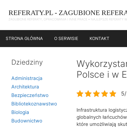
Przejdź
do
REFERATY.PL - ZAGUBIONE REFER
treści
ZAGUBIONE REFERATY, OPRACOWANIA I INNE PRACE • NAJLEPSZE REFERATY 
STRONA GŁÓWNA
O SERWISIE
KONTAKT
Dziedziny
Wykorzystan
Polsce i w 
Administracja
Architektura
5/
Bezpieczeństwo
Bibliotekoznawstwo
Infrastruktura logisty
Biologia
globalnych łańcuchów 
Budownictwo
które umożliwiają sk