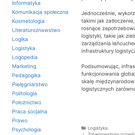
Informatyka
Komunikacja społeczna
Jednocześnie, wykorzy
takimi jak zatłoczeni
Kosmetologia
rosnące zapotrzebowa
Literaturoznawstwo
logistyki, takie jak z
Logika
zarządzania łańcuche
Logistyka
infrastruktury logisty
Logopedia
Podsumowując, infrast
Marketing
funkcjonowania globa
Pedagogika
skalę międzynarodową.
Pielęgniarstwo
logistycznych zarówno
Politologia
Położnictwo
Praca socjalna
Prawo
Kategorie
Logistyka
Psychologia
Zrównoważony rozwój i