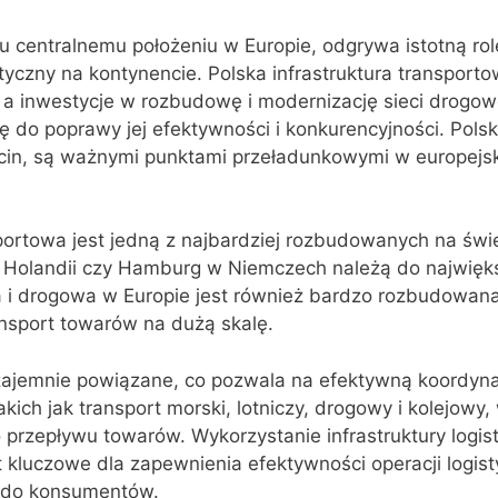
u centralnemu położeniu w Europie, odgrywa istotną rol
tyczny na kontynencie. Polska infrastruktura transporto
a inwestycje w rozbudowę i modernizację sieci drogowej
się do poprawy jej efektywności i konkurencyjności. Polski
cin, są ważnymi punktami przeładunkowymi w europejs
portowa jest jedną z najbardziej rozbudowanych na świe
w Holandii czy Hamburg w Niemczech należą do najwięk
a i drogowa w Europie jest również bardzo rozbudowana
ansport towarów na dużą skalę.
ajemnie powiązane, co pozwala na efektywną koordyna
kich jak transport morski, lotniczy, drogowy i kolejowy,
przepływu towarów. Wykorzystanie infrastruktury logis
st kluczowe dla zapewnienia efektywności operacji logis
 do konsumentów.