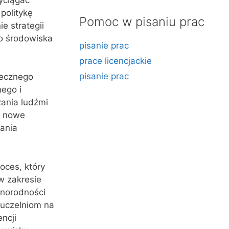
politykę
Pomoc w pisaniu prac
e strategii
o środowiska
pisanie prac
prace licencjackie
pisanie prac
tecznego
ego i
ania ludźmi
k nowe
ania
oces, który
w zakresie
óżnorodności
 uczelniom na
ncji