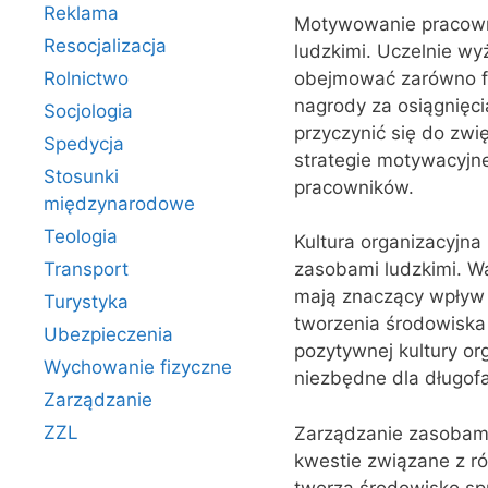
Reklama
Motywowanie pracown
Resocjalizacja
ludzkimi. Uczelnie w
obejmować zarówno fi
Rolnictwo
nagrody za osiągnięci
Socjologia
przyczynić się do zwi
Spedycja
strategie motywacyjn
Stosunki
pracowników.
międzynarodowe
Teologia
Kultura organizacyjna
Transport
zasobami ludzkimi. War
mają znaczący wpływ 
Turystyka
tworzenia środowiska 
Ubezpieczenia
pozytywnej kultury org
Wychowanie fizyczne
niezbędne dla długof
Zarządzanie
ZZL
Zarządzanie zasobami
kwestie związane z ró
tworzą środowisko spr