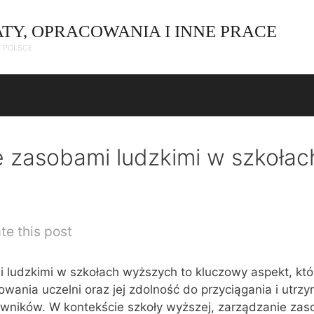
ATY, OPRACOWANIA I INNE PRACE
W POLSCE
 zasobami ludzkimi w szkołac
te this post
 ludzkimi w szkołach wyższych to kluczowy aspekt, kt
wania uczelni oraz jej zdolność do przyciągania i utrz
wników. W kontekście szkoły wyższej, zarządzanie zas