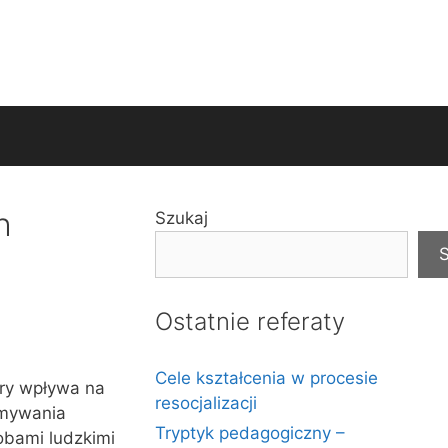
h
Szukaj
S
Ostatnie referaty
Cele kształcenia w procesie
óry wpływa na
resocjalizacji
ymywania
Tryptyk pedagogiczny –
obami ludzkimi