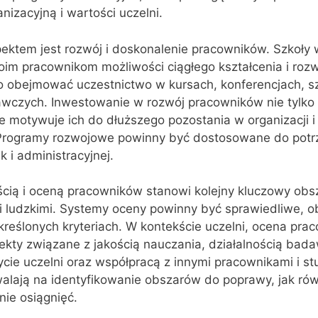
nizacyjną i wartości uczelni.
pektem jest rozwój i doskonalenie pracowników. Szkoły
im pracownikom możliwości ciągłego kształcenia i roz
obejmować uczestnictwo w kursach, konferencjach, sz
awczych. Inwestowanie w rozwój pracowników nie tylko 
e motywuje ich do dłuższego pozostania w organizacji 
ć. Programy rozwojowe powinny być dostosowane do pot
k i administracyjnej.
cią i oceną pracowników stanowi kolejny kluczowy obs
 ludzkimi. Systemy oceny powinny być sprawiedliwe, o
określonych kryteriach. W kontekście uczelni, ocena pr
ty związane z jakością nauczania, działalnością bad
ie uczelni oraz współpracą z innymi pracownikami i st
alają na identyfikowanie obszarów do poprawy, jak rów
ie osiągnięć.