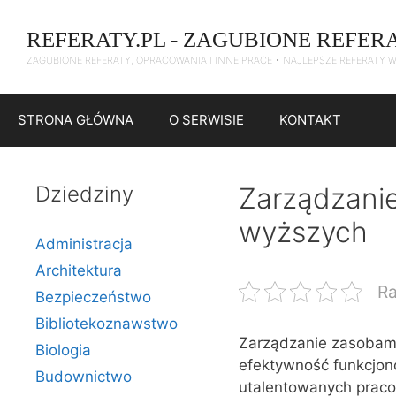
Przejdź
do
REFERATY.PL - ZAGUBIONE REFER
treści
ZAGUBIONE REFERATY, OPRACOWANIA I INNE PRACE • NAJLEPSZE REFERATY 
STRONA GŁÓWNA
O SERWISIE
KONTAKT
Dziedziny
Zarządzanie
wyższych
Administracja
Architektura
Ra
Bezpieczeństwo
Bibliotekoznawstwo
Zarządzanie zasobami
Biologia
efektywność funkcjono
Budownictwo
utalentowanych praco