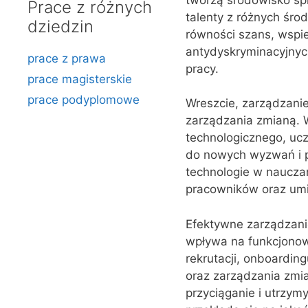
Prace z różnych
talenty z różnych śro
dziedzin
równości szans, wspie
antydyskryminacyjnyc
prace z prawa
pracy.
prace magisterskie
prace podyplomowe
Wreszcie, zarządzani
zarządzania zmianą. W
technologicznego, uc
do nowych wyzwań i p
technologie w naucza
pracowników oraz umi
Efektywne zarządzani
wpływa na funkcjonowa
rekrutacji, onboarding
oraz zarządzania zmi
przyciąganie i utrzy