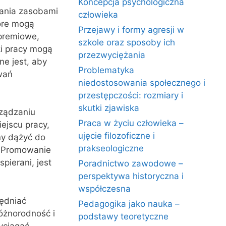
Koncepcja psychologiczna
ania zasobami
człowieka
óre mogą
Przejawy i formy agresji w
premiowe,
szkole oraz sposoby ich
ki pracy mogą
przezwyciężania
ne jest, aby
Problematyka
wań
niedostosowania społecznego i
przestępczości: rozmiary i
skutki zjawiska
rządzaniu
Praca w życiu człowieka –
iejscu pracy,
ujęcie filozoficzne i
ny dążyć do
prakseologiczne
. Promowanie
pierani, jest
Poradnictwo zawodowe –
perspektywa historyczna i
współczesna
ędniać
Pedagogika jako nauka –
różnorodność i
podstawy teoretyczne
yciągać