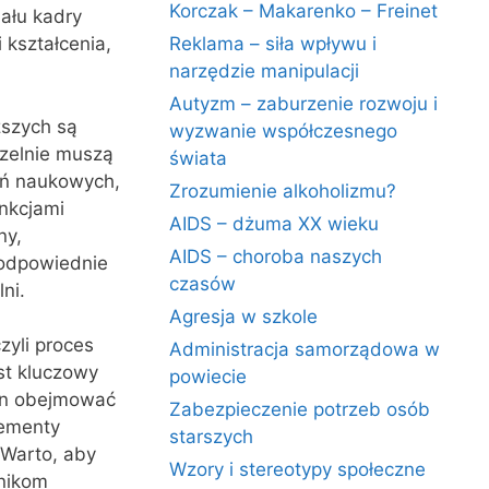
Korczak – Makarenko – Freinet
ału kadry
 kształcenia,
Reklama – siła wpływu i
narzędzie manipulacji
Autyzm – zaburzenie rozwoju i
ższych są
wyzwanie współczesnego
czelnie muszą
świata
ań naukowych,
Zrozumienie alkoholizmu?
unkcjami
AIDS – dżuma XX wieku
ny,
AIDS – choroba naszych
 odpowiednie
czasów
ni.
Agresja w szkole
yli proces
Administracja samorządowa w
st kluczowy
powiecie
ien obejmować
Zabezpieczenie potrzeb osób
lementy
starszych
 Warto, aby
Wzory i stereotypy społeczne
nikom