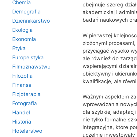
Chemia
obejmuje szereg dział
Demografia
akademickiej i admini
badań naukowych oraz 
Dziennikarstwo
Ekologia
W pierwszej kolejnośc
Ekonomia
złożonymi procesami, 
Etyka
przyciągać wysoko w
Europeistyka
ale również do zarząd
wspierającymi działaln
Filmoznawstwo
obiektywny i ukierunk
Filozofia
kwalifikacje, ale rów
Finanse
Fizjoterapia
Ważnym aspektem zarz
Fotografia
wprowadzania nowych 
dla szybkiej adaptac
Handel
nie tylko formalne szk
Historia
integracyjne, które 
Hotelarstwo
uczelnie inwestowały