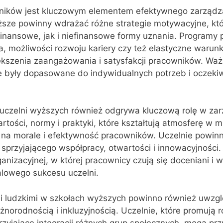
ików jest kluczowym elementem efektywnego zarządz
yższe powinny wdrażać różne strategie motywacyjne, kt
nansowe, jak i niefinansowe formy uznania. Programy 
a, możliwości rozwoju kariery czy też elastyczne warun
ększenia zaangażowania i satysfakcji pracowników. Waż
e były dopasowane do indywidualnych potrzeb i oczeki
 uczelni wyższych również odgrywa kluczową rolę w za
tości, normy i praktyki, które kształtują atmosferę w m
na morale i efektywność pracowników. Uczelnie powin
sprzyjającego współpracy, otwartości i innowacyjności
anizacyjnej, w której pracownicy czują się doceniani i ws
alowego sukcesu uczelni.
 ludzkimi w szkołach wyższych powinno również uwzgl
żnorodnością i inkluzyjnością. Uczelnie, które promują 
zyjające integracji różnych grup społecznych, mogą prz