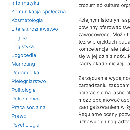
Informatyka
zrozumieć kulturę orga
Komunikacja społeczna
Kolejnym istotnym as
Kosmetologia
powinny oferować swo
Literaturoznawstwo
zawodowego. Może to 
Logika
też w projektach bad
Logistyka
kompetencje, ale takż
Logopedia
się w jej działalnoś
kadry akademickiej, ja
Marketing
Pedagogika
Zarządzanie wydajnoś
Pielęgniarstwo
zarządzaniu zasobami
Politologia
opierać się na jasno 
Położnictwo
może obejmować aspek
zaangażowaniem w życ
Praca socjalna
Regularne oceny pozw
Prawo
uznawanie i nagradzan
Psychologia