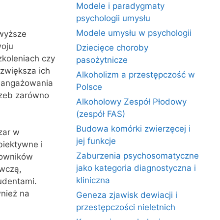
Modele i paradygmaty
psychologii umysłu
Modele umysłu w psychologii
 wyższe
woju
Dziecięce choroby
koleniach czy
pasożytnicze
zwiększa ich
Alkoholizm a przestępczość w
i angażowania
Polsce
rzeb zarówno
Alkoholowy Zespół Płodowy
(zespół FAS)
Budowa komórki zwierzęcej i
zar w
jej funkcje
biektywne i
Zaburzenia psychosomatyczne
acowników
jako kategoria diagnostyczna i
awczą,
kliniczna
udentami.
nież na
Geneza zjawisk dewiacji i
przestępczości nieletnich