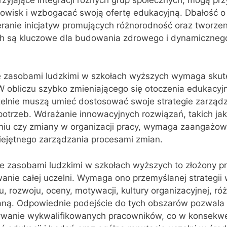
dowisk i wzbogacać swoją ofertę edukacyjną. Dbałość o 
ranie inicjatyw promujących różnorodność oraz tworzeni
h są kluczowe dla budowania zdrowego i dynamiczneg
e zasobami ludzkimi w szkołach wyższych wymaga sku
 obliczu szybko zmieniającego się otoczenia edukacyjn
zelnie muszą umieć dostosować swoje strategie zarządz
otrzeb. Wdrażanie innowacyjnych rozwiązań, takich ja
niu czy zmiany w organizacji pracy, wymaga zaangażow
ejętnego zarządzania procesami zmian.
e zasobami ludzkimi w szkołach wyższych to złożony pr
nie całej uczelni. Wymaga ono przemyślanej strategii 
u, rozwoju, oceny, motywacji, kultury organizacyjnej, r
aną. Odpowiednie podejście do tych obszarów pozwala
mywanie wykwalifikowanych pracowników, co w konsekwe