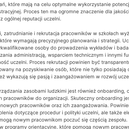
ań, które mają na celu optymalne wykorzystanie potencj
stracyjnej. Proces ten ma ogromne znaczenie dla jakości
ogólnej reputacji uczelni.
i, zatrudnianie i rekrutacja pracowników w szkołach wy
które wymagają precyzyjnego planowania i strategii. U
ykwalifikowane osoby do prowadzenia wykładów i bad
zania administracją, wsparciem technicznym i innymi f
ość uczelni. Proces rekrutacji powinien być transparent
owany na pozyskiwanie osób, które nie tylko posiadają
nież wykazują się pasją i zaangażowaniem w rozwój uczel
ądzania zasobami ludzkimi jest również onboarding, cz
pracowników do organizacji. Skuteczny onboarding je
ji nowych pracowników oraz ich zaangażowania. Powin
olenia dotyczące procedur i polityki uczelni, ale także e
pomogą nowym pracownikom poczuć się częścią zespołu.
 w programy orientacyjne, które pomogą nowym pracow