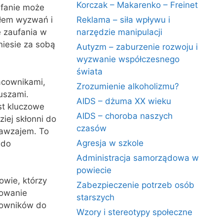
Korczak – Makarenko – Freinet
ufanie może
dłem wyzwań i
Reklama – siła wpływu i
e zaufania w
narzędzie manipulacji
niesie za sobą
Autyzm – zaburzenie rozwoju i
wyzwanie współczesnego
świata
acownikami,
Zrozumienie alkoholizmu?
uszami.
AIDS – dżuma XX wieku
est kluczowe
AIDS – choroba naszych
iej skłonni do
czasów
nawzajem. To
Agresja w szkole
 do
Administracja samorządowa w
powiecie
owie, którzy
Zabezpieczenie potrzeb osób
wowanie
starszych
cowników do
Wzory i stereotypy społeczne