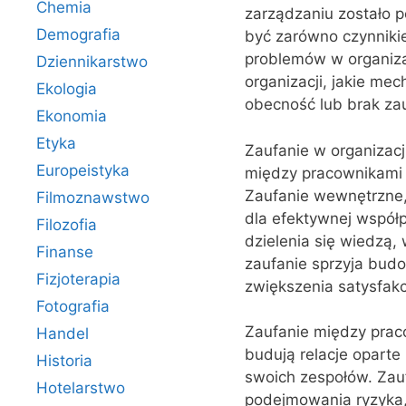
Chemia
zarządzaniu zostało p
Demografia
być zarówno czynniki
problemów w organizacj
Dziennikarstwo
organizacji, jakie me
Ekologia
obecność lub brak zau
Ekonomia
Etyka
Zaufanie w organizac
Europeistyka
między pracownikami a
Zaufanie wewnętrzne, 
Filmoznawstwo
dla efektywnej współp
Filozofia
dzielenia się wiedzą
Finanse
zaufanie sprzyja bud
Fizjoterapia
zwiększenia satysfakc
Fotografia
Zaufanie między prac
Handel
budują relacje opart
Historia
swoich zespołów. Zau
Hotelarstwo
podejmowania ryzyka, 