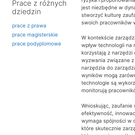
Prace z różnych
jest niezbędne w dyna
dziedzin
stworzyć kulturę zauf
swoich pracowników w
prace z prawa
prace magisterskie
W kontekście zarządz
prace podyplomowe
wpływ technologii na 
korzystają z narzędzi
wyzwania związane z 
narzędzia do zarządz
wyników mogą zarówno
technologie są wykor
monitorują pracownik
Wnioskując, zaufanie 
efektywność, innowacy
wymaga spójności w dz
które skutecznie zarz