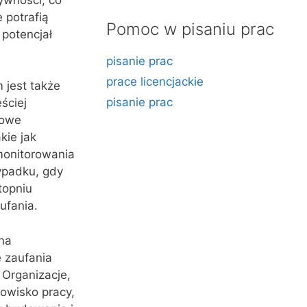
 potrafią
Pomoc w pisaniu prac
 potencjał
pisanie prac
prace licencjackie
 jest także
pisanie prac
ściej
nowe
kie jak
monitorowania
ypadku, gdy
topniu
ufania.
na
 zaufania
 Organizacje,
owisko pracy,