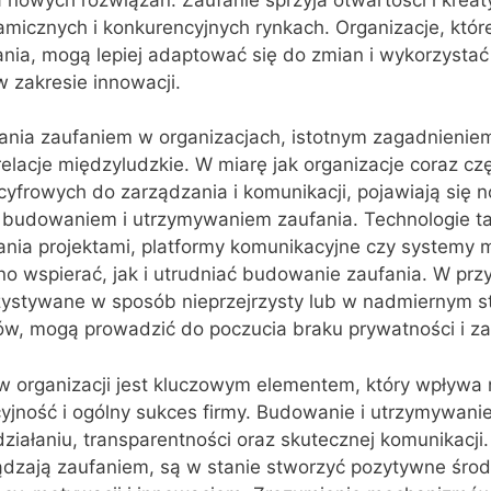
micznych i konkurencyjnych rynkach. Organizacje, które
ania, mogą lepiej adaptować się do zmian i wykorzystać
 zakresie innowacji.
ania zaufaniem w organizacjach, istotnym zagadnieniem
relacje międzyludzkie. W miarę jak organizacje coraz czę
 cyfrowych do zarządzania i komunikacji, pojawiają się 
budowaniem i utrzymywaniem zaufania. Technologie ta
ania projektami, platformy komunikacyjne czy systemy 
 wspierać, jak i utrudniać budowanie zaufania. W prz
zystywane w sposób nieprzejrzysty lub w nadmiernym s
ów, mogą prowadzić do poczucia braku prywatności i za
w organizacji jest kluczowym elementem, który wpływa 
jność i ogólny sukces firmy. Budowanie i utrzymywanie
iałaniu, transparentności oraz skutecznej komunikacji.
ądzają zaufaniem, są w stanie stworzyć pozytywne środ