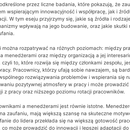
odkreślone przez liczne badania, które pokazują, że za
em wspierającym innowacyjność i współpracę, jak i źró
i. W tym eseju przyjrzymy się, jakie są źródła i rodzaj
chanizmy wpływają na jego budowanie, oraz jakie skutki 
fania.
ji można rozpatrywać na różnych poziomach: między pr
 menedżerami oraz między organizacją a jej interesari
czyli to, które rozwija się między członkami zespołu, j
racy. Pracownicy, którzy ufają sobie nawzajem, są bardz
, wspólnego rozwiązywania problemów i wspierania się 
owaniu pozytywnej atmosfery w pracy i może prowadzić
ji z pracy oraz niższego poziomu rotacji pracowników.
ownikami a menedżerami jest równie istotne. Menedżer
e na zaufaniu, mają większą szansę na skuteczne moty
fanie do lidera przekłada się na większą gotowość pra
co może prowadzić do innowacji i lepszej adaptacji do