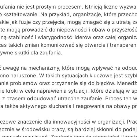
ania nie jest prostym procesem. Istnieją liczne wyzwan
kształtowanie. Na przykład, organizacje, które przech
akie jak fuzje czy przejęcia, mogą zmagać się z utratą 
te mogą prowadzić do niepewności i obaw o przyszłoś
ą stabilność i wiarygodność liderów oraz całej organiza
as takich zmian komunikować się otwarcie i transparen
wne skutki dla zaufania.
ić uwagę na mechanizmy, które mogą wpływać na odb
 ono naruszone. W takich sytuacjach kluczowe jest szybk
nie problemów oraz przyznanie się do błędów. Menedże
 kroki w celu naprawienia sytuacji i które działają w s
 z czasem odbudować utracone zaufanie. Proces ten 
, a także aktywnego słuchania i reagowania na obawy p
czowe znaczenie dla innowacyjności w organizacji. Pra
iecznie w środowisku pracy, są bardziej skłonni do pod
 nowych rozwiązań. Zaufanie sprzyja otwartości i kreat