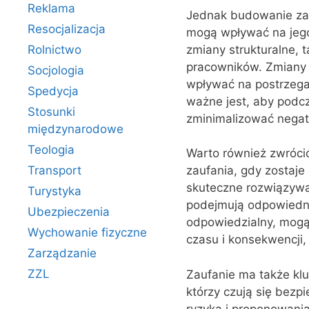
Reklama
Jednak budowanie zauf
Resocjalizacja
mogą wpływać na jego 
zmiany strukturalne, t
Rolnictwo
pracowników. Zmiany 
Socjologia
wpływać na postrzegan
Spedycja
ważne jest, aby podcz
Stosunki
zminimalizować negaty
międzynarodowe
Teologia
Warto również zwróc
Transport
zaufania, gdy zostaje
skuteczne rozwiązywa
Turystyka
podejmują odpowiednie
Ubezpieczenia
odpowiedzialny, mogą
Wychowanie fizyczne
czasu i konsekwencji
Zarządzanie
ZZL
Zaufanie ma także klu
którzy czują się bezp
ryzyka i proponowania