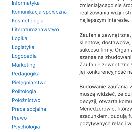
Informatyka
zmieniającego się śro
Komunikacja społeczna
realizowania wizji i s
najlepszym interesie.
Kosmetologia
Literaturoznawstwo
Zaufanie zewnętrzne, 
Logika
klientów, dostawców,
Logistyka
sukcesu firmy. Organi
Logopedia
szanse na zbudowanie 
Zaufanie zewnętrzne 
Marketing
jej konkurencyjność n
Pedagogika
Pielęgniarstwo
Budowanie zaufania w 
Politologia
muszą widzieć, że dz
Położnictwo
decyzji, otwarta komu
Menedżerowie, którzy 
Praca socjalna
szacunkiem, budują f
Prawo
pozytywnych relacji w 
Psychologia