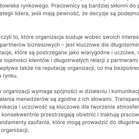
dowiska rynkowego. Pracownicy są bardziej skłonni do 
trategii lidera, jeśli mają pewność, że decyzje są podej
czyli to, które organizacja buduje wobec swoich interes
 partnerów biznesowych – jest kluczowe dla długoterm
zacje, które są postrzegane jako wiarygodne i uczciwe,
lojalności klientów i długotrwałych relacji z partneram
wpływa także na reputację organizacji, co ma bezpośre
a rynku.
organizacji wymaga spójności w działaniu i komunikacj
iałania menedżerów są zgodne z ich słowami. Transpar
nikacja i uczciwość są kluczowe dla tworzenia atmosfer
konsekwentnie przestrzegają obietnic i traktują praco
undamenty zaufania, które mogą prowadzić do długotrw
organizacji.