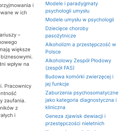
Modele i paradygmaty
przyjmowania i
psychologii umysłu
mowane w ich
Modele umysłu w psychologii
Dziecięce choroby
ariuszy –
pasożytnicze
inowego
Alkoholizm a przestępczość w
 mają większe
Polsce
i biznesowymi.
Alkoholowy Zespół Płodowy
dni wpływ na
(zespół FAS)
Budowa komórki zwierzęcej i
jej funkcje
i. Pracownicy
Zaburzenia psychosomatyczne
entność
jako kategoria diagnostyczna i
y zaufania.
kliniczna
wników z
ałych i
Geneza zjawisk dewiacji i
przestępczości nieletnich