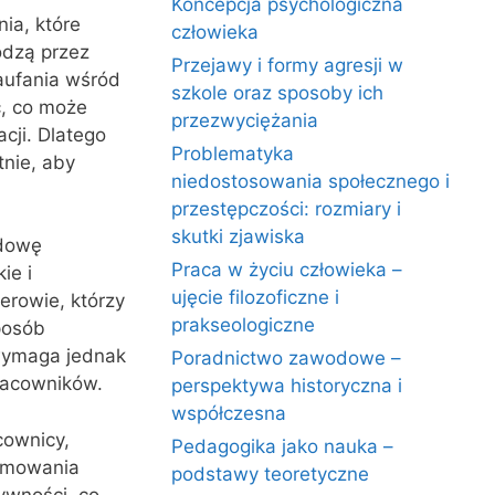
Koncepcja psychologiczna
ia, które
człowieka
odzą przez
Przejawy i formy agresji w
zaufania wśród
szkole oraz sposoby ich
ć, co może
przezwyciężania
cji. Dlatego
Problematyka
tnie, aby
niedostosowania społecznego i
przestępczości: rozmiary i
skutki zjawiska
udowę
Praca w życiu człowieka –
ie i
ujęcie filozoficzne i
rowie, którzy
prakseologiczne
posób
wymaga jednak
Poradnictwo zawodowe –
racowników.
perspektywa historyczna i
współczesna
cownicy,
Pedagogika jako nauka –
ejmowania
podstawy teoretyczne
ywności, co