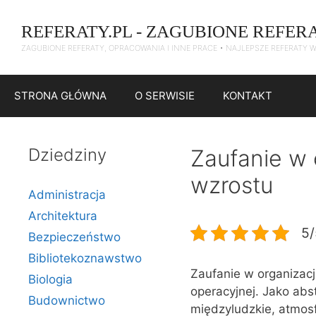
Przejdź
do
REFERATY.PL - ZAGUBIONE REFER
treści
ZAGUBIONE REFERATY, OPRACOWANIA I INNE PRACE • NAJLEPSZE REFERATY 
STRONA GŁÓWNA
O SERWISIE
KONTAKT
Dziedziny
Zaufanie w o
wzrostu
Administracja
Architektura
5/
Bezpieczeństwo
Bibliotekoznawstwo
Zaufanie w organizac
Biologia
operacyjnej. Jako abs
Budownictwo
międzyludzkie, atmosf