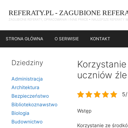
Przejdź
do
REFERATY.PL - ZAGUBIONE REFER
treści
ZAGUBIONE REFERATY, OPRACOWANIA I INNE PRACE • NAJLEPSZE REFERATY 
STRONA GŁÓWNA
O SERWISIE
KONTAKT
Dziedziny
Korzystanie
uczniów źle
Administracja
Architektura
5/
Bezpieczeństwo
Bibliotekoznawstwo
Wstęp
Biologia
Budownictwo
Korzystanie ze środkó