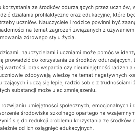
 korzystania ze środków odurzających przez uczniów, w
zić działania profilaktyczne oraz edukacyjne, które bę
trzeby uczniów. Nauczyciele i rodzice powinni być zaa
iadomości na temat zagrożeń związanych z używaniem
omowania zdrowego stylu życia.
zicami, nauczycielami i uczniami może pomóc w identyf
ą prowadzić do korzystania ze środków odurzających, t
ej wartości, brak wsparcia czy nieumiejętność radzenia 
 uczniowie zdobywają wiedzę na temat negatywnych ko
zających i uczą się lepiej radzić sobie z trudnościami 
tych substancji może ulec zmniejszeniu.
rozwijaniu umiejętności społecznych, emocjonalnych i 
tworzenie środowiska szkolnego opartego na wzajemnym
ynić się do redukcji problemu korzystania ze środków 
ależnie od ich osiągnięć edukacyjnych.