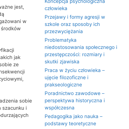
Koncepcja psychologiczna
ażne jest,
człowieka
dą
Przejawy i formy agresji w
ngażowani w
szkole oraz sposoby ich
 środków
przezwyciężania
Problematyka
niedostosowania społecznego i
ikacji
przestępczości: rozmiary i
akich jak
skutki zjawiska
sobie ze
Praca w życiu człowieka –
nsekwencji
ujęcie filozoficzne i
życiowymi,
prakseologiczne
Poradnictwo zawodowe –
perspektywa historyczna i
radzenia sobie
współczesna
 szacunku i
odurzających
Pedagogika jako nauka –
podstawy teoretyczne