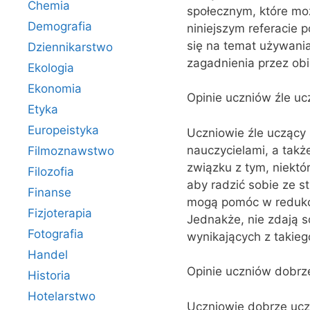
Chemia
społecznym, które moż
Demografia
niniejszym referacie 
się na temat używani
Dziennikarstwo
zagadnienia przez obi
Ekologia
Ekonomia
Opinie uczniów źle uc
Etyka
Europeistyka
Uczniowie źle uczący 
nauczycielami, a takż
Filmoznawstwo
związku z tym, niekt
Filozofia
aby radzić sobie ze s
Finanse
mogą pomóc w redukcji
Fizjoterapia
Jednakże, nie zdają 
Fotografia
wynikających z takie
Handel
Opinie uczniów dobrz
Historia
Hotelarstwo
Uczniowie dobrze ucz