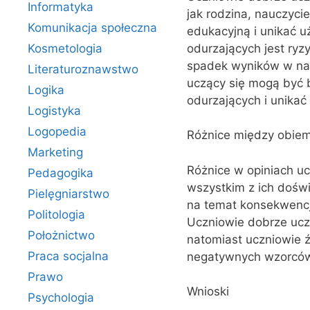
Informatyka
jak rodzina, nauczycie
Komunikacja społeczna
edukacyjną i unikać u
odurzających jest ry
Kosmetologia
spadek wyników w nau
Literaturoznawstwo
uczący się mogą być 
Logika
odurzających i unikać
Logistyka
Logopedia
Różnice między obie
Marketing
Różnice w opiniach uc
Pedagogika
wszystkim z ich dośw
Pielęgniarstwo
na temat konsekwencj
Politologia
Uczniowie dobrze uczą
Położnictwo
natomiast uczniowie ź
Praca socjalna
negatywnych wzorcó
Prawo
Wnioski
Psychologia