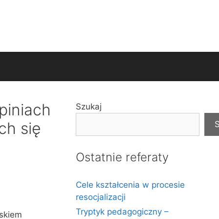
piniach
Szukaj
ch się
S
Ostatnie referaty
Cele kształcenia w procesie
resocjalizacji
Tryptyk pedagogiczny –
iskiem