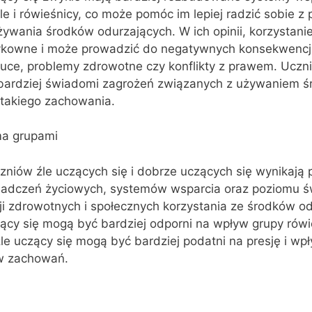
le i rówieśnicy, co może pomóc im lepiej radzić sobie z 
żywania środków odurzających. W ich opinii, korzystani
zykowne i może prowadzić do negatywnych konsekwencji,
ce, problemy zdrowotne czy konflikty z prawem. Uczn
bardziej świadomi zagrożeń związanych z używaniem 
 takiego zachowania.
ma grupami
zniów źle uczących się i dobrze uczących się wynikają 
iadczeń życiowych, systemów wsparcia oraz poziomu 
i zdrowotnych i społecznych korzystania ze środków od
cy się mogą być bardziej odporni na wpływ grupy rówie
le uczący się mogą być bardziej podatni na presję i wp
w zachowań.