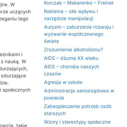
Korczak – Makarenko – Freinet
yjne. W
Reklama – siła wpływu i
obrze uczących
narzędzie manipulacji
zeganiu tego
Autyzm – zaburzenie rozwoju i
wyzwanie współczesnego
świata
Zrozumienie alkoholizmu?
eśnikami i
AIDS – dżuma XX wieku
 z nauką. W
AIDS – choroba naszych
durzających,
czasów
 odurzające
Agresja w szkole
bie.
i społecznych
Administracja samorządowa w
powiecie
Zabezpieczenie potrzeb osób
starszych
Wzory i stereotypy społeczne
arcia, takie