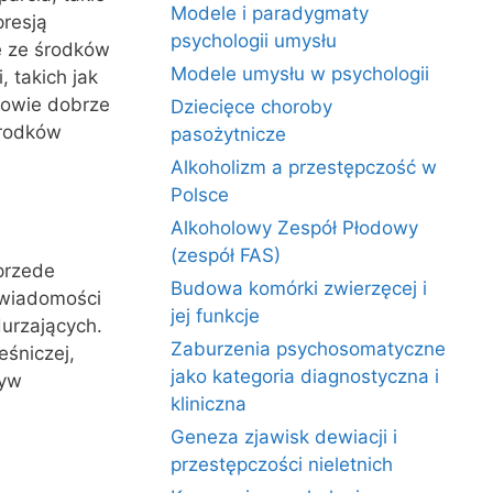
Modele i paradygmaty
presją
psychologii umysłu
e ze środków
Modele umysłu w psychologii
 takich jak
iowie dobrze
Dziecięce choroby
środków
pasożytnicze
Alkoholizm a przestępczość w
Polsce
Alkoholowy Zespół Płodowy
(zespół FAS)
przede
Budowa komórki zwierzęcej i
świadomości
jej funkcje
urzających.
Zaburzenia psychosomatyczne
śniczej,
jako kategoria diagnostyczna i
ływ
kliniczna
Geneza zjawisk dewiacji i
przestępczości nieletnich