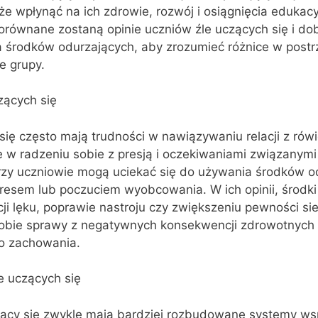
e wpłynąć na ich zdrowie, rozwój i osiągnięcia edukac
porównane zostaną opinie uczniów źle uczących się i d
a środków odurzających, aby zrozumieć różnice w postr
e grupy.
zących się
się często mają trudności w nawiązywaniu relacji z rówi
e w radzeniu sobie z presją i oczekiwaniami związanymi
órzy uczniowie mogą uciekać się do używania środków o
tresem lub poczuciem wyobcowania. W ich opinii, środki
 lęku, poprawie nastroju czy zwiększeniu pewności sie
sobie sprawy z negatywnych konsekwencji zdrowotnych 
go zachowania.
e uczących się
ący się zwykle mają bardziej rozbudowane systemy wsp