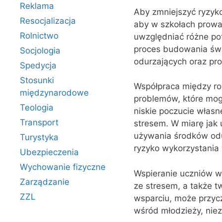
Reklama
Aby zmniejszyć ryzyko
Resocjalizacja
aby w szkołach prowad
Rolnictwo
uwzględniać różne po
proces budowania św
Socjologia
odurzających oraz pr
Spedycja
Stosunki
Współpraca między rod
międzynarodowe
problemów, które mog
Teologia
niskie poczucie własn
Transport
stresem. W miarę jak
używania środków odur
Turystyka
ryzyko wykorzystania 
Ubezpieczenia
Wychowanie fizyczne
Wspieranie uczniów w 
Zarządzanie
ze stresem, a także 
ZZL
wsparciu, może przycz
wśród młodzieży, niez