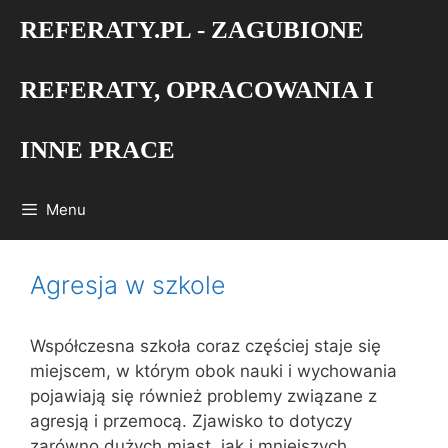
Przejdź
REFERATY.PL - ZAGUBIONE
do
treści
REFERATY, OPRACOWANIA I
INNE PRACE
Menu
Agresja w szkole
Współczesna szkoła coraz częściej staje się
miejscem, w którym obok nauki i wychowania
pojawiają się również problemy związane z
agresją i przemocą. Zjawisko to dotyczy
zarówno dużych miast, jak i mniejszych