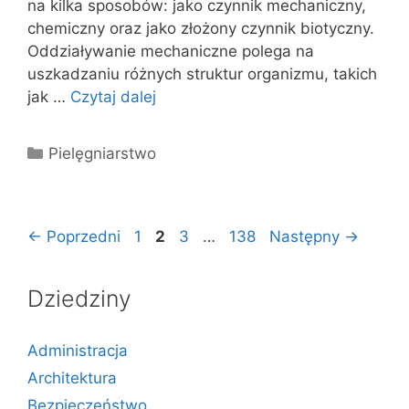
na kilka sposobów: jako czynnik mechaniczny,
chemiczny oraz jako złożony czynnik biotyczny.
Oddziaływanie mechaniczne polega na
uszkadzaniu różnych struktur organizmu, takich
jak …
Czytaj dalej
Kategorie
Pielęgniarstwo
Strona
Strona
Strona
Strona
←
Poprzedni
1
2
3
…
138
Następny
→
Dziedziny
Administracja
Architektura
Bezpieczeństwo