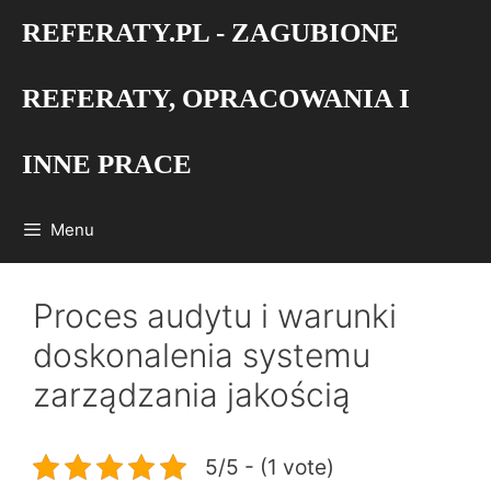
Przejdź
REFERATY.PL - ZAGUBIONE
do
treści
REFERATY, OPRACOWANIA I
INNE PRACE
Menu
Proces audytu i warunki
doskonalenia systemu
zarządzania jakością
5/5 - (1 vote)