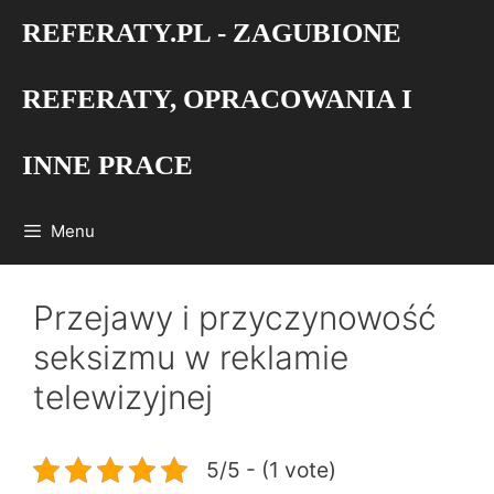
Przejdź
REFERATY.PL - ZAGUBIONE
do
treści
REFERATY, OPRACOWANIA I
INNE PRACE
Menu
Przejawy i przyczynowość
seksizmu w reklamie
telewizyjnej
5/5 - (1 vote)