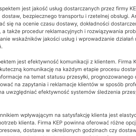
pektem jest jakość usług dostarczanych przez firmy KEP
dostaw, bezpiecznego transportu i rzetelnej obsługi. A
ć się na ocenie czasu dostawy, dokładności dostarcze
ta, a także procedur reklamacyjnych i rozwiązywania pro
anie wskaźników jakości usług i wprowadzanie działań
.
ektem jest efektywność komunikacji z klientem. Firma
skuteczną komunikację na każdym etapie procesu dost
nformacje na temat statusu przesyłki, prognozowanego
ować na zapytania i reklamacje klientów w sposób profe
nna uwzględniać efektywność systemów śledzenia przes
nnikiem wpływającym na satysfakcję klienta jest elastyc
otrzeb klienta. Firma KEP powinna oferować różne opc
spresowa, dostawa w określonych godzinach czy dosta