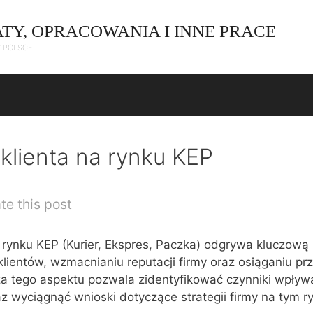
ATY, OPRACOWANIA I INNE PRACE
W POLSCE
 klienta na rynku KEP
te this post
a rynku KEP (Kurier, Ekspres, Paczka) odgrywa kluczową 
klientów, wzmacnianiu reputacji firmy oraz osiąganiu pr
za tego aspektu pozwala zidentyfikować czynniki wpływ
az wyciągnąć wnioski dotyczące strategii firmy na tym r