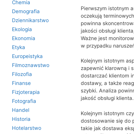
Chemia
Pierwszym istotnym as
Demografia
oczekują terminowych 
Dziennikarstwo
powinna skoncentrowa
Ekologia
jakości obsługi klien
Ważne jest monitorow
Ekonomia
w przypadku naruszeń
Etyka
Europeistyka
Kolejnym istotnym asp
Filmoznawstwo
zapewnić klarowną i 
Filozofia
dostarczać klientom i
Finanse
dostawy, a także reag
szybki. Analiza powi
Fizjoterapia
jakość obsługi klienta.
Fotografia
Handel
Kolejnym istotnym czy
Historia
dostosowanie się do p
Hotelarstwo
takie jak dostawa ek