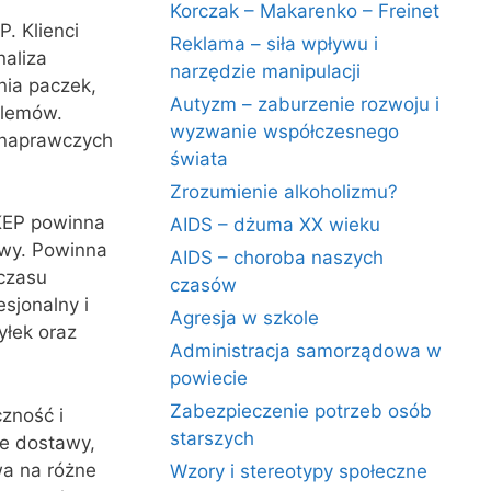
Korczak – Makarenko – Freinet
. Klienci
Reklama – siła wpływu i
naliza
narzędzie manipulacji
nia paczek,
Autyzm – zaburzenie rozwoju i
blemów.
wyzwanie współczesnego
 naprawczych
świata
Zrozumienie alkoholizmu?
 KEP powinna
AIDS – dżuma XX wieku
awy. Powinna
AIDS – choroba naszych
 czasu
czasów
sjonalny i
Agresja w szkole
yłek oraz
Administracja samorządowa w
powiecie
Zabezpieczenie potrzeb osób
zność i
starszych
je dostawy,
wa na różne
Wzory i stereotypy społeczne