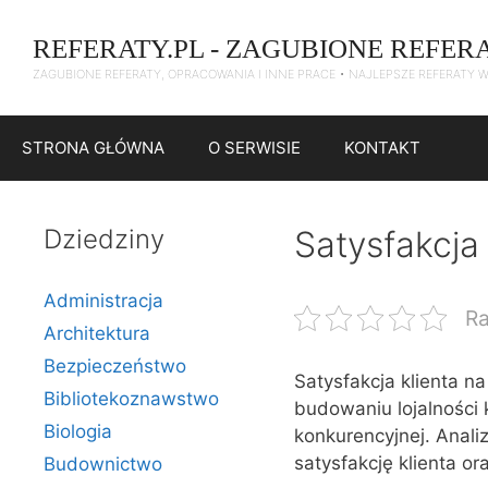
Przejdź
do
REFERATY.PL - ZAGUBIONE REFER
treści
ZAGUBIONE REFERATY, OPRACOWANIA I INNE PRACE • NAJLEPSZE REFERATY 
STRONA GŁÓWNA
O SERWISIE
KONTAKT
Dziedziny
Satysfakcja
Administracja
Ra
Architektura
Bezpieczeństwo
Satysfakcja klienta n
Bibliotekoznawstwo
budowaniu lojalności 
Biologia
konkurencyjnej. Anali
satysfakcję klienta or
Budownictwo