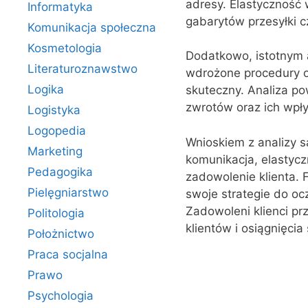
adresy. Elastyczność
Informatyka
gabarytów przesyłki c
Komunikacja społeczna
Kosmetologia
Dodatkowo, istotnym 
Literaturoznawstwo
wdrożone procedury ob
Logika
skuteczny. Analiza po
zwrotów oraz ich wpły
Logistyka
Logopedia
Wnioskiem z analizy sa
Marketing
komunikacja, elastycz
Pedagogika
zadowolenie klienta.
Pielęgniarstwo
swoje strategie do oc
Zadowoleni klienci pr
Politologia
klientów i osiągnięci
Położnictwo
Praca socjalna
Prawo
Psychologia