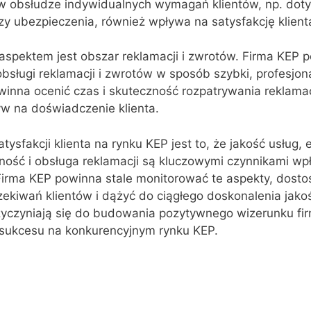
 w obsłudze indywidualnych wymagań klientów, np. dot
zy ubezpieczenia, również wpływa na satysfakcję klient
aspektem jest obszar reklamacji i zwrotów. Firma KEP 
sługi reklamacji i zwrotów w sposób szybki, profesjona
winna ocenić czas i skuteczność rozpatrywania reklamac
w na doświadczenie klienta.
tysfakcji klienta na rynku KEP jest to, że jakość usług,
ność i obsługa reklamacji są kluczowymi czynnikami wp
 Firma KEP powinna stale monitorować te aspekty, dos
zekiwań klientów i dążyć do ciągłego doskonalenia jakoś
zyczyniają się do budowania pozytywnego wizerunku firm
a sukcesu na konkurencyjnym rynku KEP.