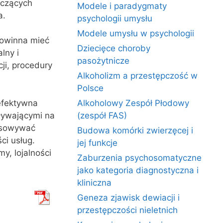
yczących
Modele i paradygmaty
a.
psychologii umysłu
Modele umysłu w psychologii
powinna mieć
Dziecięce choroby
lny i
pasożytnicze
ji, procedury
Alkoholizm a przestępczość w
Polsce
 efektywna
Alkoholowy Zespół Płodowy
ływającymi na
(zespół FAS)
tosowywać
Budowa komórki zwierzęcej i
ci usług.
jej funkcje
y, lojalności
Zaburzenia psychosomatyczne
jako kategoria diagnostyczna i
kliniczna
Geneza zjawisk dewiacji i
przestępczości nieletnich