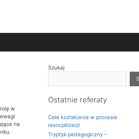
Szukaj
S
Ostatnie referaty
rolę w
zewagi
Cele kształcenia w procesie
ające na
resocjalizacji
ynku.
Tryptyk pedagogiczny –