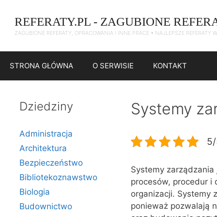
Przejdź
do
REFERATY.PL - ZAGUBIONE REFER
treści
ZAGUBIONE REFERATY, OPRACOWANIA I INNE PRACE • NAJLEPSZE REFERATY 
STRONA GŁÓWNA
O SERWISIE
KONTAKT
Dziedziny
Systemy zar
Administracja
5/
Architektura
Bezpieczeństwo
Systemy zarządzania 
Bibliotekoznawstwo
procesów, procedur i 
Biologia
organizacji. Systemy 
ponieważ pozwalają na
Budownictwo