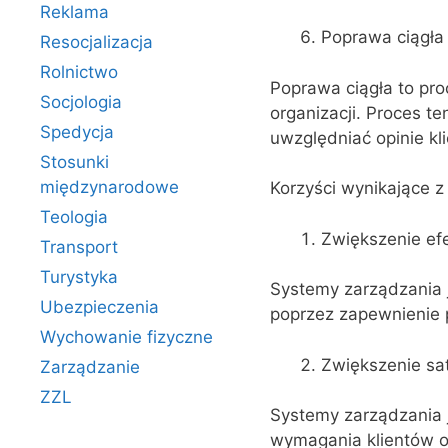
Reklama
Poprawa ciągła
Resocjalizacja
Rolnictwo
Poprawa ciągła to pro
Socjologia
organizacji. Proces t
Spedycja
uwzględniać opinie kl
Stosunki
międzynarodowe
Korzyści wynikające 
Teologia
Zwiększenie ef
Transport
Turystyka
Systemy zarządzania j
Ubezpieczenia
poprzez zapewnienie 
Wychowanie fizyczne
Zwiększenie sat
Zarządzanie
ZZL
Systemy zarządzania j
wymagania klientów or