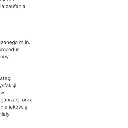
ia zaufania
ązanego m.in.
procedur
rony
ategii
sfakcji
ów
ganizacji oraz
nia jakością
iały