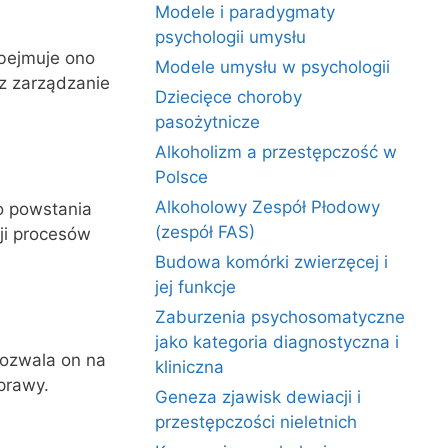
Modele i paradygmaty
psychologii umysłu
bejmuje ono
Modele umysłu w psychologii
az zarządzanie
Dziecięce choroby
pasożytnicze
Alkoholizm a przestępczość w
Polsce
Alkoholowy Zespół Płodowy
o powstania
(zespół FAS)
ji procesów
Budowa komórki zwierzęcej i
jej funkcje
Zaburzenia psychosomatyczne
jako kategoria diagnostyczna i
Pozwala on na
kliniczna
prawy.
Geneza zjawisk dewiacji i
przestępczości nieletnich