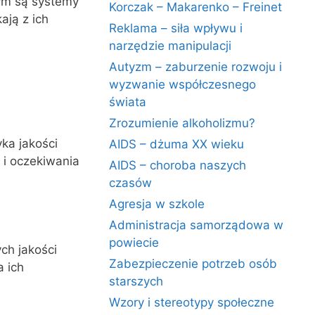
ym są systemy
Korczak – Makarenko – Freinet
ają z ich
Reklama – siła wpływu i
narzędzie manipulacji
Autyzm – zaburzenie rozwoju i
wyzwanie współczesnego
świata
Zrozumienie alkoholizmu?
yka jakości
AIDS – dżuma XX wieku
 i oczekiwania
AIDS – choroba naszych
czasów
Agresja w szkole
Administracja samorządowa w
powiecie
ch jakości
Zabezpieczenie potrzeb osób
a ich
starszych
Wzory i stereotypy społeczne