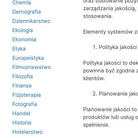
oraz budowanie pozyt
Chemia
zarządzania jakością, 
Demografia
stosowania.
Dziennikarstwo
Ekologia
Elementy systemów za
Ekonomia
Polityka jakości
Etyka
Europeistyka
Polityka jakości to dek
Filmoznawstwo
powinna być zgodna z 
Filozofia
klientów.
Finanse
Planowanie jak
Fizjoterapia
Fotografia
Planowanie jakości to
Handel
produktów lub usług o
Historia
spełnienie.
Hotelarstwo