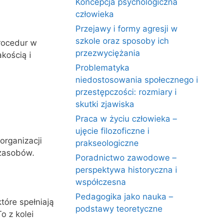
Koncepcja psychologiczna
człowieka
Przejawy i formy agresji w
szkole oraz sposoby ich
procedur w
przezwyciężania
kością i
Problematyka
niedostosowania społecznego i
przestępczości: rozmiary i
skutki zjawiska
Praca w życiu człowieka –
ujęcie filozoficzne i
organizacji
prakseologiczne
 zasobów.
Poradnictwo zawodowe –
perspektywa historyczna i
współczesna
Pedagogika jako nauka –
tóre spełniają
podstawy teoretyczne
o z kolei