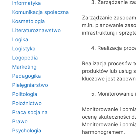
Zarządzanie z
Informatyka
Komunikacja społeczna
Zarządzanie zasobami
Kosmetologia
m.in. planowanie zaso
Literaturoznawstwo
infrastrukturą i sprzę
Logika
Realizacja pro
Logistyka
Logopedia
Realizacja procesów 
Marketing
produktów lub usług 
Pedagogika
kluczowe jest zapewni
Pielęgniarstwo
Monitorowanie 
Politologia
Położnictwo
Monitorowanie i pomi
Praca socjalna
ocenę skuteczności d
Prawo
Monitorowanie i pomia
Psychologia
harmonogramem.