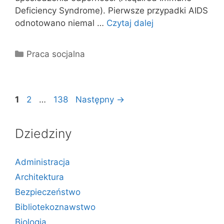
Deficiency Syndrome). Pierwsze przypadki AIDS
odnotowano niemal …
Czytaj dalej
Kategorie
Praca socjalna
Strona
Strona
Strona
1
2
…
138
Następny
→
Dziedziny
Administracja
Architektura
Bezpieczeństwo
Bibliotekoznawstwo
Biologia