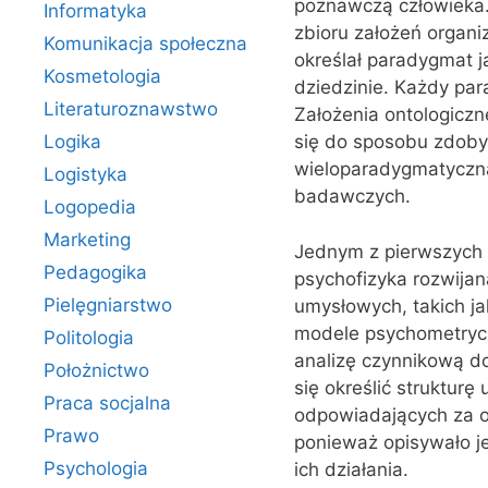
poznawczą człowieka.
Informatyka
zbioru założeń orga
Komunikacja społeczna
określał paradygmat 
Kosmetologia
dziedzinie. Każdy par
Literaturoznawstwo
Założenia ontologiczn
Logika
się do sposobu zdoby
wieloparadygmatyczną
Logistyka
badawczych.
Logopedia
Marketing
Jednym z pierwszych k
Pedagogika
psychofizyka rozwijan
Pielęgniarstwo
umysłowych, takich j
modele psychometrycz
Politologia
analizę czynnikową do
Położnictwo
się określić struktur
Praca socjalna
odpowiadających za ok
Prawo
ponieważ opisywało je
Psychologia
ich działania.