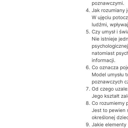
poznawczymi.
Jak rozumiany 
W ujęciu potoc
ludźmi, wpływaj
Czy umysł i św
Nie istnieje jed
psychologiczne
natomiast psyc
informacji.
Co oznacza poj
Model umysłu t
poznawczych cz
Od czego uzale
Jego kształt z
Co rozumiemy 
Jest to pewien
określonej dzied
Jakie elementy