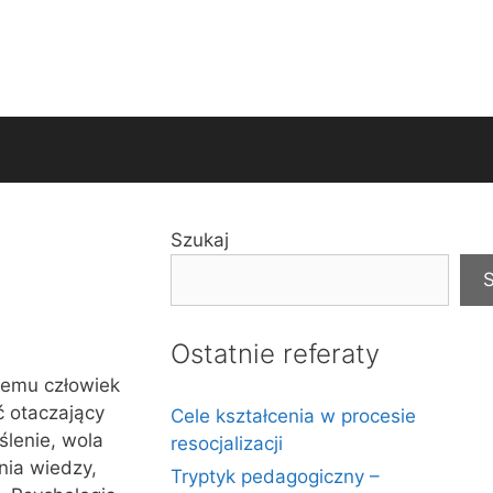
Szukaj
S
Ostatnie referaty
niemu człowiek
ć otaczający
Cele kształcenia w procesie
lenie, wola
resocjalizacji
nia wiedzy,
Tryptyk pedagogiczny –