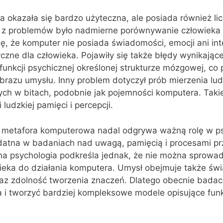
okazała się bardzo użyteczna, ale posiada również li
 z problemów było nadmierne porównywanie człowieka
ę, że komputer nie posiada świadomości, emocji ani int
yczne dla człowieka. Pojawiły się także błędy wynikające
funkcji psychicznej określonej strukturze mózgowej, co
razu umysłu. Inny problem dotyczył prób mierzenia lud
ch w bitach, podobnie jak pojemności komputera. Takie
 ludzkiej pamięci i percepcji.
 metafora komputerowa nadal odgrywa ważną rolę w ps
ydatna w badaniach nad uwagą, pamięcią i procesami p
sna psychologia podkreśla jednak, że nie można sprowa
ieka do działania komputera. Umysł obejmuje także św
az zdolność tworzenia znaczeń. Dlatego obecnie badacz
a i tworzyć bardziej kompleksowe modele opisujące fu