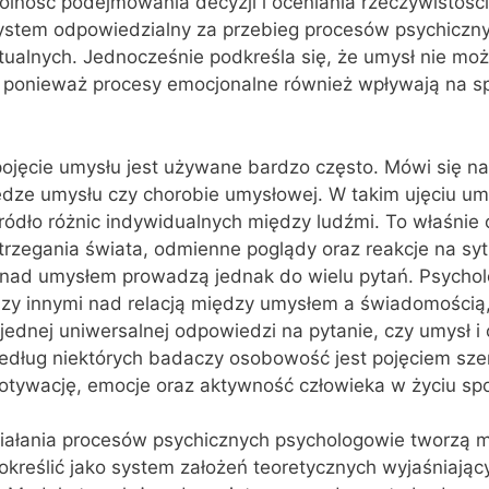
olność podejmowania decyzji i oceniania rzeczywistości
 system odpowiedzialny za przebieg procesów psychiczn
tualnych. Jednocześnie podkreśla się, że umysł nie mo
, ponieważ procesy emocjonalne również wpływają na 
ojęcie umysłu jest używane bardzo często. Mówi się na
ędze umysłu czy chorobie umysłowej. W takim ujęciu um
źródło różnic indywidualnych między ludźmi. To właśni
rzegania świata, odmienne poglądy oraz reakcje na syt
nad umysłem prowadzą jednak do wielu pytań. Psycho
dzy innymi nad relacją między umysłem a świadomością
jednej uniwersalnej odpowiedzi na pytanie, czy umysł 
edług niektórych badaczy osobowość jest pojęciem sze
tywację, emocje oraz aktywność człowieka w życiu sp
ziałania procesów psychicznych psychologowie tworzą 
kreślić jako system założeń teoretycznych wyjaśniają