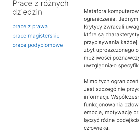
Prace z różnych
dziedzin
Metafora komputerowa 
ograniczenia. Jednym
prace z prawa
Krytycy zwracali uwag
które są charakteryst
prace magisterskie
przypisywania każdej 
prace podyplomowe
zbyt uproszczonego ob
możliwości poznawczy
uwzględniało specyfiki
Mimo tych ograniczeń
Jest szczególnie prz
informacji. Współcze
funkcjonowania człow
emocje, motywację or
łączyć różne podejści
człowieka.