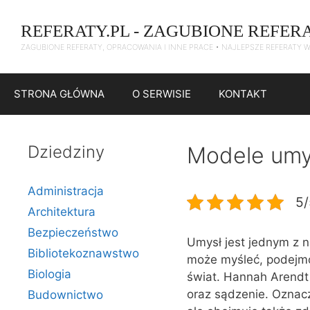
Przejdź
do
REFERATY.PL - ZAGUBIONE REFER
treści
ZAGUBIONE REFERATY, OPRACOWANIA I INNE PRACE • NAJLEPSZE REFERATY 
STRONA GŁÓWNA
O SERWISIE
KONTAKT
Dziedziny
Modele umys
Administracja
5/
Architektura
Bezpieczeństwo
Umysł jest jednym z n
Bibliotekoznawstwo
może myśleć, podejmo
Biologia
świat. Hannah Arendt
oraz sądzenie. Oznacz
Budownictwo