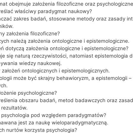
t obejmuje założenia filozoficzne oraz psychologiczne
reślać właściwy paradygmat naukowy?
czać zakres badań, stosowane metody oraz zasady inte
ników.
y założenia filozoficzne?
ych należą założenia ontologiczne i epistemologiczne.
ń dotyczą założenia ontologiczne i epistemologiczne?
je się naturą rzeczywistości, natomiast epistemologia 
ywania wiedzy naukowej.
 założeń ontologicznych i epistemologicznych.
logii może być skrajny behawioryzm, a epistemologii –
ch.
łożenie psychologiczne?
reślenia obszaru badań, metod badawczych oraz zasa
 rezultatów.
t psychologia pod względem paradygmatów?
nawana jest za naukę wieloparadygmatyczną.
ch nurtów korzysta psychologia?