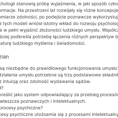
ologii stanowią próbę wyjaśnienia, w jaki sposób czło
ormacje. Na przestrzeni lat rozwijały się różne koncepcj
pomiarze zdolności, po podejście poznawcze wykorzystu
tych modeli wniósł istotny wkład do rozwoju psycholog
ie w pełni wyjaśnić złożoności ludzkiego umysłu. Współ
ęściej podkreśla potrzebę łączenia różnych perspektyw
naturę ludzkiego myślenia i świadomości.
zian
 są niezbędne do prawidłowego funkcjonowania umysłu
ziałania umysłu potrzebne są trzy podstawowe składnik
z intuicją oraz zdolność wydawania sądów.
ł?
reślić jako system odpowiadający za przebieg proces
właszcza poznawczych i intelektualnych.
 procesy psychiczne?
cesy psychiczne utożsamia się z procesami intelektualn