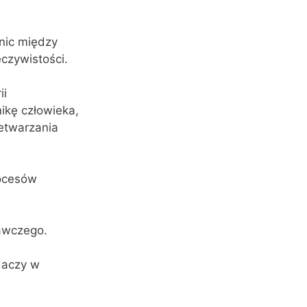
nic między
czywistości.
ii
ikę człowieka,
etwarzania
rocesów
awczego.
daczy w