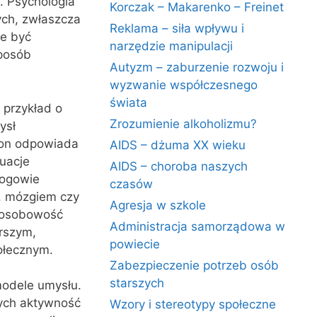
. Psychologia
Korczak – Makarenko – Freinet
ych, zwłaszcza
Reklama – siła wpływu i
że być
narzędzie manipulacji
sposób
Autyzm – zaburzenie rozwoju i
wyzwanie współczesnego
świata
 przykład o
Zrozumienie alkoholizmu?
ysł
e on odpowiada
AIDS – dżuma XX wieku
uacje
AIDS – choroba naszych
logowie
czasów
, mózgiem czy
Agresja w szkole
i osobowość
Administracja samorządowa w
rszym,
powiecie
ołecznym.
Zabezpieczenie potrzeb osób
starszych
modele umysłu.
cych aktywność
Wzory i stereotypy społeczne