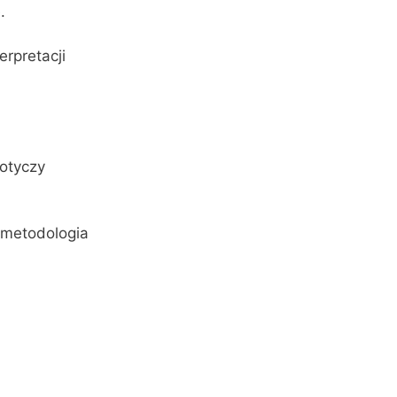
.
rpretacji
dotyczy
 metodologia
d