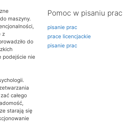
czne
Pomoc w pisaniu prac
 do maszyny.
encjonalności,
pisanie prac
 z
prace licencjackie
 prowadziło do
pisanie prac
zkich
 podejście nie
ychologii.
rzetwarzania
dzać całego
iadomość,
e starają się
nkcjonowanie