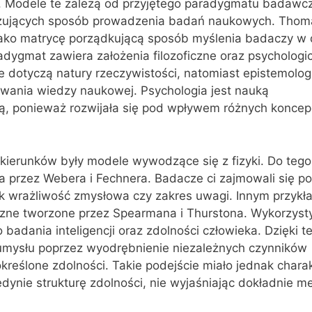
 Modele te zależą od przyjętego paradygmatu badawcze
nizujących sposób prowadzenia badań naukowych. Thom
jako matrycę porządkującą sposób myślenia badaczy w 
adygmat zawiera założenia filozoficzne oraz psychologi
e dotyczą natury rzeczywistości, natomiast epistemolo
wania wiedzy naukowej. Psychologia jest nauką
, ponieważ rozwijała się pod wpływem różnych koncepc
ierunków były modele wywodzące się z fizyki. Do tego
a przez Webera i Fechnera. Badacze ci zajmowali się 
ak wrażliwość zmysłowa czy zakres uwagi. Innym przyk
ne tworzone przez Spearmana i Thurstona. Wykorzysty
 badania inteligencji oraz zdolności człowieka. Dzięki 
ę umysłu poprzez wyodrębnienie niezależnych czynników
reślone zdolności. Takie podejście miało jednak charak
dynie strukturę zdolności, nie wyjaśniając dokładnie