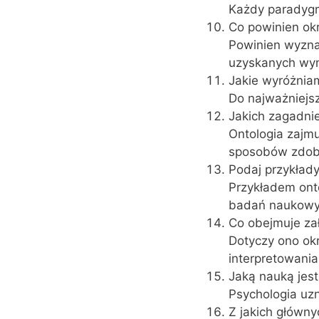
Każdy paradygma
Co powinien ok
Powinien wyzna
uzyskanych wy
Jakie wyróżniam
Do najważniejsz
Jakich zagadnie
Ontologia zajmu
sposobów zdob
Podaj przykłady
Przykładem onto
badań naukowy
Co obejmuje za
Dotyczy ono ok
interpretowania
Jaką nauką jes
Psychologia uz
Z jakich główny