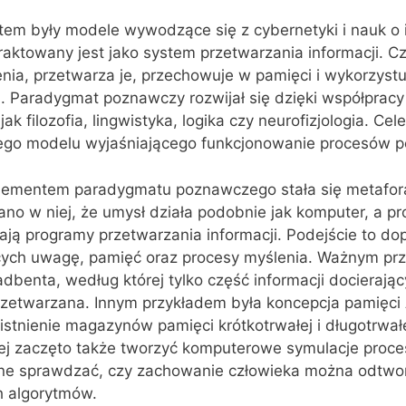
em były modele wywodzące się z cybernetyki i nauk o i
raktowany jest jako system przetwarzania informacji. C
nia, przetwarza je, przechowuje w pamięci i wykorzyst
. Paradygmat poznawczy rozwijał się dzięki współpracy
jak filozofia, lingwistyka, logika czy neurofizjologia. Ce
ego modelu wyjaśniającego funkcjonowanie procesów 
lementem paradygmatu poznawczego stała się metafor
o w niej, że umysł działa podobnie jak komputer, a pr
ją programy przetwarzania informacji. Podejście to do
jących uwagę, pamięć oraz procesy myślenia. Ważnym pr
oadbenta, według której tylko część informacji docierają
przetwarzana. Innym przykładem była koncepcja pamięci 
 istnienie magazynów pamięci krótkotrwałej i długotrwał
ej zaczęto także tworzyć komputerowe symulacje proc
one sprawdzać, czy zachowanie człowieka można odtwo
 algorytmów.