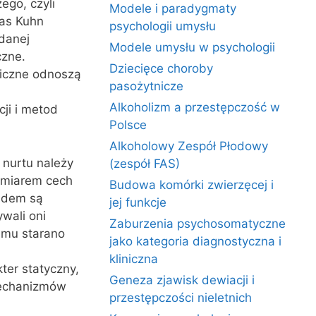
go, czyli
Modele i paradygmaty
as Kuhn
psychologii umysłu
danej
Modele umysłu w psychologii
czne.
Dziecięce choroby
giczne odnoszą
pasożytnicze
Alkoholizm a przestępczość w
ji i metod
Polsce
Alkoholowy Zespół Płodowy
 nurtu należy
(zespół FAS)
pomiarem cech
Budowa komórki zwierzęcej i
ładem są
jej funkcje
wali oni
Zaburzenia psychosomatyczne
temu starano
jako kategoria diagnostyczna i
kliniczna
ter statyczny,
Geneza zjawisk dewiacji i
 mechanizmów
przestępczości nieletnich