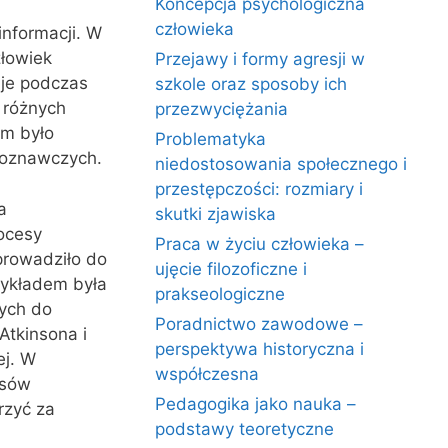
Koncepcja psychologiczna
człowieka
nformacji. W
złowiek
Przejawy i formy agresji w
uje podczas
szkole oraz sposoby ich
 różnych
przezwyciężania
lem było
Problematyka
poznawczych.
niedostosowania społecznego i
przestępczości: rozmiary i
a
skutki zjawiska
ocesy
Praca w życiu człowieka –
prowadziło do
ujęcie filozoficzne i
zykładem była
prakseologiczne
cych do
Poradnictwo zawodowe –
Atkinsona i
perspektywa historyczna i
ej. W
współczesna
esów
Pedagogika jako nauka –
rzyć za
podstawy teoretyczne