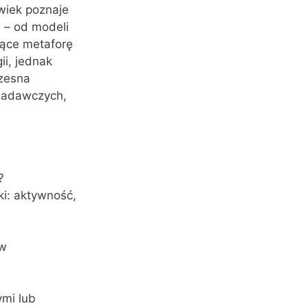
wiek poznaje
e – od modeli
jące metaforę
ii, jednak
czesna
 badawczych,
?
i: aktywność,
ów
ymi lub