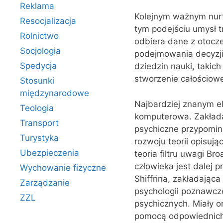
Reklama
Kolejnym ważnym nurt
Resocjalizacja
tym podejściu umysł t
Rolnictwo
odbiera dane z otocze
Socjologia
podejmowania decyzji
Spedycja
dziedzin nauki, takich 
stworzenie całościow
Stosunki
międzynarodowe
Najbardziej znanym e
Teologia
komputerowa. Zakładan
Transport
psychiczne przypomina
Turystyka
rozwoju teorii opisu
Ubezpieczenia
teoria filtru uwagi Br
człowieka jest dalej 
Wychowanie fizyczne
Shiffrina, zakładająca
Zarządzanie
psychologii poznawcz
ZZL
psychicznych. Miały 
pomocą odpowiednich