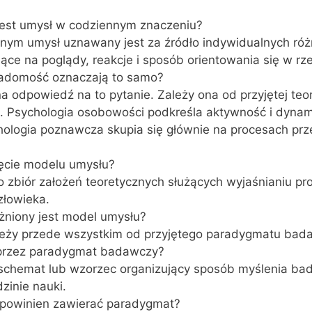
jest umysł w codziennym znaczeniu?
znym umysł uznawany jest za źródło indywidualnych róż
ące na poglądy, reakcje i sposób orientowania się w rze
iadomość oznaczają to samo?
na odpowiedź na to pytanie. Zależy ona od przyjętej teor
j. Psychologia osobowości podkreśla aktywność i dynam
hologia poznawcza skupia się głównie na procesach prz
ęcie modelu umysłu?
o zbiór założeń teoretycznych służących wyjaśnianiu p
łowieka.
żniony jest model umysłu?
ależy przede wszystkim od przyjętego paradygmatu bad
przez paradygmat badawczy?
 schemat lub wzorzec organizujący sposób myślenia ba
zinie nauki.
 powinien zawierać paradygmat?