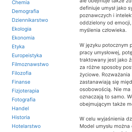
ale obejmuje także zd
Chemia
definiuje umysł jako
Demografia
poznawczych i intelek
Dziennikarstwo
oddzielony od emocji
Ekologia
myślenia człowieka.
Ekonomia
W języku potocznym p
Etyka
pracy umysłowej, pot
Europeistyka
traktowany jest jako 
Filmoznawstwo
za różne sposoby post
Filozofia
życiowe. Rozważania 
zastanawiają się mię
Finanse
osobowością. Nie ma 
Fizjoterapia
oznaczają to samo. W
Fotografia
obejmującym także mo
Handel
Historia
W celu wyjaśnienia d
Hotelarstwo
Model umysłu można o