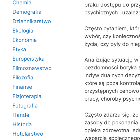
Chemia
braku dostępu do pr
Demografia
psychicznych i uzależn
Dziennikarstwo
Często pytaniem, któr
Ekologia
wybór, czy koniecznoś
Ekonomia
życia, czy były do ni
Etyka
Europeistyka
Analizując sytuację 
bezdomności boryka si
Filmoznawstwo
indywidualnych decyzj
Filozofia
które są poza kontrol
Finanse
przystępnych cenowo m
Fizjoterapia
pracy, choroby psychi
Fotografia
Często zdarza się, ż
Handel
zasoby do pokonania t
Historia
opieka zdrowotna, edu
Hotelarstwo
wsparcia społecznego,