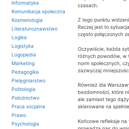
Informatyka
czasach.
Komunikacja społeczna
Z tego punktu widzen
Kosmetologia
Raczej jest to sytuac
Literaturoznawstwo
często połączonych z
Logika
Logistyka
Oczywiście, każda sytu
Logopedia
różnych powodów, w t
norm społecznych, czy
Marketing
zazwyczaj mniejszośc
Pedagogika
Pielęgniarstwo
Również dla Warszawy,
Politologia
bezdomności, które ni
Położnictwo
ale zamiast tego dąży 
Praca socjalna
skierowane na spełnie
Prawo
Końcowe refleksje na
Psychologia
prowadzą nas do wnios