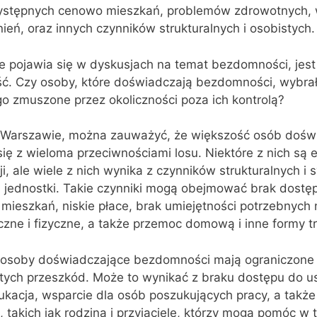
zystępnych cenowo mieszkań, problemów zdrowotnych, 
ień, oraz innych czynników strukturalnych i osobistych.
e pojawia się w dyskusjach na temat bezdomności, jest t
ć. Czy osoby, które doświadczają bezdomności, wybrały
ego zmuszone przez okoliczności poza ich kontrolą?
w Warszawie, można zauważyć, że większość osób dośw
ę z wieloma przeciwnościami losu. Niektóre z nich są 
i, ale wiele z nich wynika z czynników strukturalnych i
ą jednostki. Takie czynniki mogą obejmować brak dostę
ieszkań, niskie płace, brak umiejętności potrzebnych 
czne i fizyczne, a także przemoc domową i inne formy t
e osoby doświadczające bezdomności mają ograniczone 
ych przeszkód. Może to wynikać z braku dostępu do usł
kacja, wsparcie dla osób poszukujących pracy, a także 
 takich jak rodzina i przyjaciele, którzy mogą pomóc w 