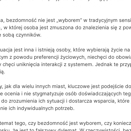
ia, bezdomność nie jest „wyborem” w tradycyjnym sensi
ja, w której osoba jest zmuszona do znalezienia się z p
e sobą czynników.
acja jest inna i istnieją osoby, które wybierają życie na 
ym z powodu preferencji życiowych, niechęci do obowi
 chęci uniknięcia interakcji z systemem. Jednak te przy
ią.
 jak dla wielu innych miast, kluczowe jest podejście d
e ocenia i nie stygmatyzuje osób doświadczających te
do zrozumienia ich sytuacji i dostarcza wsparcia, które 
nie ich indywidualnych potrzeb.
 temat tego, czy bezdomność jest wyborem, czy koniecz
ku, że jest to fałszywy dylemat. W rzeczywistości, be