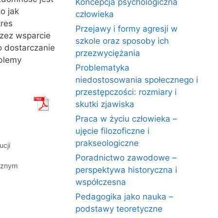
Koncepcja psychologiczna
o jak
człowieka
res
Przejawy i formy agresji w
rzez wsparcie
szkole oraz sposoby ich
o dostarczanie
przezwyciężania
oblemy
Problematyka
niedostosowania społecznego i
przestępczości: rozmiary i
skutki zjawiska
Praca w życiu człowieka –
ujęcie filozoficzne i
prakseologiczne
ucji
Poradnictwo zawodowe –
cznym
perspektywa historyczna i
współczesna
Pedagogika jako nauka –
podstawy teoretyczne