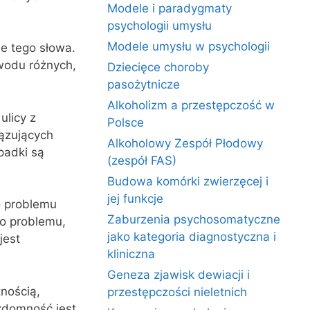
Modele i paradygmaty
psychologii umysłu
Modele umysłu w psychologii
e tego słowa.
owodu różnych,
Dziecięce choroby
pasożytnicze
Alkoholizm a przestępczość w
ulicy z
Polsce
ązujących
Alkoholowy Zespół Płodowy
padki są
(zespół FAS)
Budowa komórki zwierzęcej i
jej funkcje
o problemu
Zaburzenia psychosomatyczne
go problemu,
jako kategoria diagnostyczna i
jest
kliniczna
Geneza zjawisk dewiacji i
nością,
przestępczości nieletnich
zdomność jest