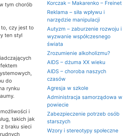
Korczak – Makarenko – Freinet
w tym chorób
Reklama – siła wpływu i
narzędzie manipulacji
o, czy jest to
Autyzm – zaburzenie rozwoju i
 ten styl
wyzwanie współczesnego
świata
Zrozumienie alkoholizmu?
iadczających
AIDS – dżuma XX wieku
efektem
AIDS – choroba naszych
 systemowych,
czasów
pu do
Agresja w szkole
na rynku
raumy.
Administracja samorządowa w
powiecie
możliwości i
Zabezpieczenie potrzeb osób
ug, takich jak
starszych
z braku sieci
Wzory i stereotypy społeczne
trudnych