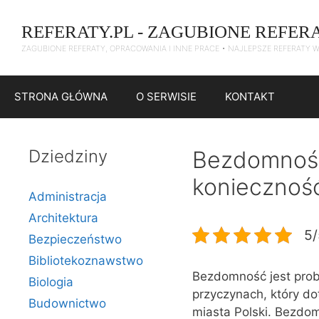
Przejdź
do
REFERATY.PL - ZAGUBIONE REFER
treści
ZAGUBIONE REFERATY, OPRACOWANIA I INNE PRACE • NAJLEPSZE REFERATY 
STRONA GŁÓWNA
O SERWISIE
KONTAKT
Dziedziny
Bezdomność
koniecznoś
Administracja
Architektura
5/
Bezpieczeństwo
Bibliotekoznawstwo
Bezdomność jest pro
Biologia
przyczynach, który d
Budownictwo
miasta Polski. Bezdo