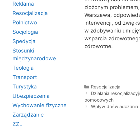
Reklama
złożonym problemem, 
Resocjalizacja
Warszawa, odpowiedź
Rolnictwo
interwencji, od zwię
w zdobywaniu umiejętn
Socjologia
wsparcia zdrowotnego 
Spedycja
zdrowotne.
Stosunki
międzynarodowe
Teologia
Transport
Turystyka
Kategorie
Resocjalizacja
Działania resocjalizacy
Ubezpieczenia
pomocowych
Wychowanie fizyczne
Wpływ doświadczania 
Zarządzanie
ZZL