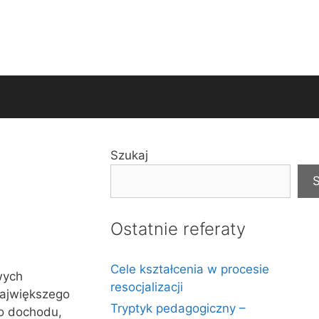
Szukaj
S
Ostatnie referaty
Cele kształcenia w procesie
wych
resocjalizacji
największego
Tryptyk pedagogiczny –
go dochodu,