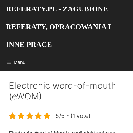
Przejdź
REFERATY.PL - ZAGUBIONE
do
treści
REFERATY, OPRACOWANIA I
INNE PRACE
Menu
Electronic word-of-mouth
(eWOM)
5/5 - (1 vote)