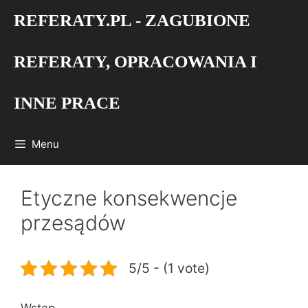
Przejdź
REFERATY.PL - ZAGUBIONE
do
treści
REFERATY, OPRACOWANIA I
INNE PRACE
Menu
Etyczne konsekwencje
przesądów
5/5 - (1 vote)