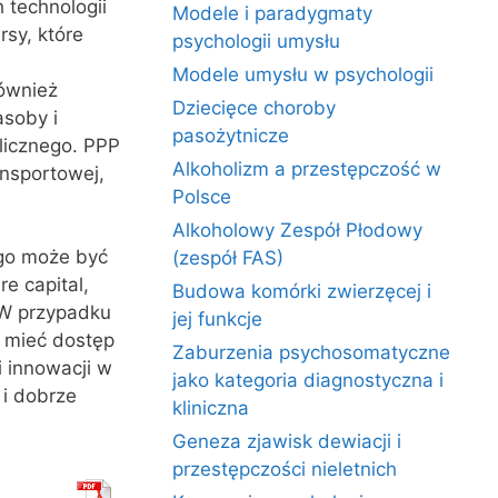
 technologii
Modele i paradygmaty
sy, które
psychologii umysłu
Modele umysłu w psychologii
również
Dziecięce choroby
asoby i
pasożytnicze
licznego. PPP
Alkoholizm a przestępczość w
ansportowej,
Polsce
Alkoholowy Zespół Płodowy
ego może być
(zespół FAS)
e capital,
Budowa komórki zwierzęcej i
 W przypadku
jej funkcje
ą mieć dostęp
Zaburzenia psychosomatyczne
i innowacji w
jako kategoria diagnostyczna i
 i dobrze
kliniczna
Geneza zjawisk dewiacji i
przestępczości nieletnich