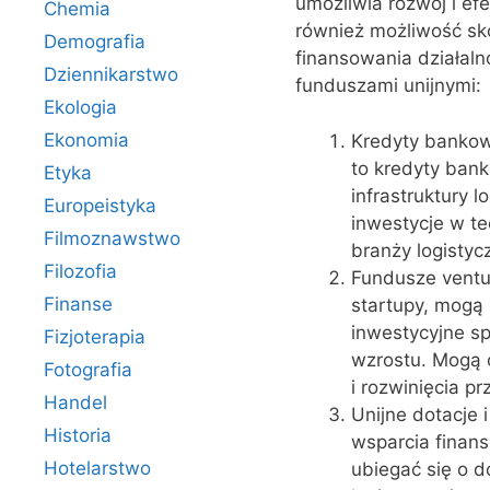
umożliwia rozwój i ef
Chemia
również możliwość sko
Demografia
finansowania działaln
Dziennikarstwo
funduszami unijnymi:
Ekologia
Ekonomia
Kredyty bankowe
to kredyty bank
Etyka
infrastruktury
Europeistyka
inwestycje w t
Filmoznawstwo
branży logistycz
Filozofia
Fundusze ventur
Finanse
startupy, mogą 
inwestycyjne sp
Fizjoterapia
wzrostu. Mogą 
Fotografia
i rozwinięcia p
Handel
Unijne dotacje 
Historia
wsparcia finan
Hotelarstwo
ubiegać się o do