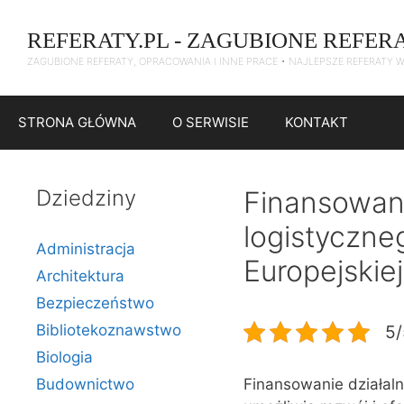
Przejdź
do
REFERATY.PL - ZAGUBIONE REFER
treści
ZAGUBIONE REFERATY, OPRACOWANIA I INNE PRACE • NAJLEPSZE REFERATY 
STRONA GŁÓWNA
O SERWISIE
KONTAKT
Dziedziny
Finansowani
logistyczne
Administracja
Europejskiej
Architektura
Bezpieczeństwo
Bibliotekoznawstwo
5/
Biologia
Budownictwo
Finansowanie działaln