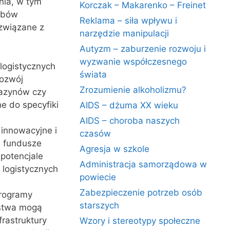
nia, w tym
Korczak – Makarenko – Freinet
sobów
Reklama – siła wpływu i
 związane z
narzędzie manipulacji
Autyzm – zaburzenie rozwoju i
wyzwanie współczesnego
logistycznych
świata
rozwój
Zrozumienie alkoholizmu?
gazynów czy
e do specyfiki
AIDS – dżuma XX wieku
AIDS – choroba naszych
 innowacyjne i
czasów
e fundusze
Agresja w szkole
 potencjale
Administracja samorządowa w
 logistycznych
powiecie
Zabezpieczenie potrzeb osób
programy
starszych
rstwa mogą
frastruktury
Wzory i stereotypy społeczne