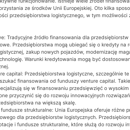
ektywne funkcjonowanie. Istnieje wiele źródeł finansowa
rzystania ze środków Unii Europejskiej. Oto kilka spo
ości przedsiębiorstwa logistycznego, w tym możliwości
: Tradycyjne źródło finansowania dla przedsiębiorstw 
owe. Przedsiębiorstwa mogą ubiegać się o kredyty na 
 logistycznej, zakup nowych pojazdów, modernizację ma
echnologię. Warunki kredytowania mogą być dostosowan
nej.
e capital: Przedsiębiorstwa logistyczne, szczególnie te
szukać finansowania od funduszy venture capital. Taki
ecjalizują się w finansowaniu przedsięwzięć o wysokim
one przyczynić się do rozwoju innowacyjnych rozwiązań
rzedsiębiorstwa na większą skalę.
i fundusze strukturalne: Unia Europejska oferuje różne 
sowego dla przedsiębiorstw logistycznych. Przedsiębio
tacje i fundusze strukturalne, które służą do rozwoju in