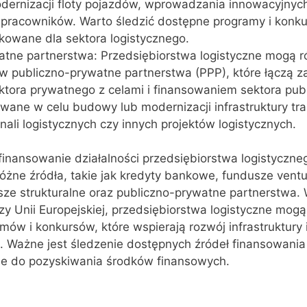
odernizacji floty pojazdów, wprowadzania innowacyjnych
 pracowników. Warto śledzić dostępne programy i konkur
owane dla sektora logistycznego.
atne partnerstwa: Przedsiębiorstwa logistyczne mogą 
 publiczno-prywatne partnerstwa (PPP), które łączą z
ktora prywatnego z celami i finansowaniem sektora pub
ane w celu budowy lub modernizacji infrastruktury tr
inali logistycznych czy innych projektów logistycznych.
 finansowanie działalności przedsiębiorstwa logistyczn
óżne źródła, takie jak kredyty bankowe, fundusze ventur
usze strukturalne oraz publiczno-prywatne partnerstwa.
zy Unii Europejskiej, przedsiębiorstwa logistyczne mog
mów i konkursów, które wspierają rozwój infrastruktury 
. Ważne jest śledzenie dostępnych źródeł finansowania
e do pozyskiwania środków finansowych.