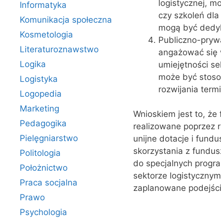
logistycznej, m
Informatyka
czy szkoleń dla
Komunikacja społeczna
mogą być dedyk
Kosmetologia
Publiczno-pryw
Literaturoznawstwo
angażować się w
Logika
umiejętności se
może być stosow
Logistyka
rozwijania term
Logopedia
Marketing
Wnioskiem jest to, że
Pedagogika
realizowane poprzez r
Pielęgniarstwo
unijne dotacje i fund
skorzystania z fundus
Politologia
do specjalnych progra
Położnictwo
sektorze logistycznym
Praca socjalna
zaplanowane podejści
Prawo
Psychologia