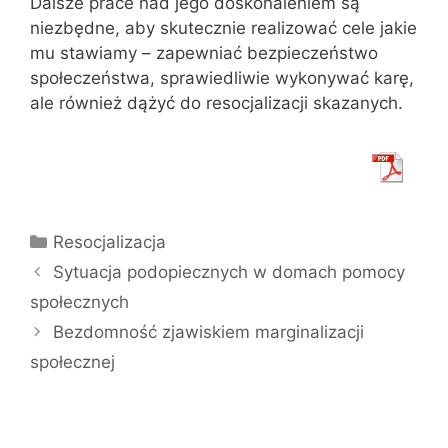
Dalsze prace nad jego doskonaleniem są
niezbędne, aby skutecznie realizować cele jakie
mu stawiamy – zapewniać bezpieczeństwo
społeczeństwa, sprawiedliwie wykonywać karę,
ale również dążyć do resocjalizacji skazanych.
Kategorie
Resocjalizacja
Sytuacja podopiecznych w domach pomocy
społecznych
Bezdomność zjawiskiem marginalizacji
społecznej