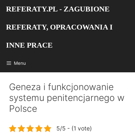
Przejdź
REFERATY.PL - ZAGUBIONE
do
treści
REFERATY, OPRACOWANIA I
INNE PRACE
Menu
Geneza i funkcjonowanie
systemu penitencjarnego w
Polsce
5/5 - (1 vote)