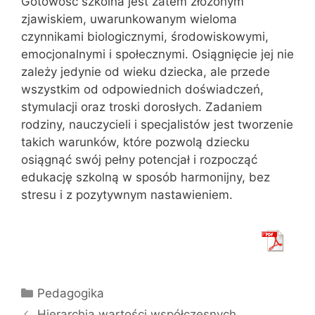
Gotowość szkolna jest zatem złożonym
zjawiskiem, uwarunkowanym wieloma
czynnikami biologicznymi, środowiskowymi,
emocjonalnymi i społecznymi. Osiągnięcie jej nie
zależy jedynie od wieku dziecka, ale przede
wszystkim od odpowiednich doświadczeń,
stymulacji oraz troski dorosłych. Zadaniem
rodziny, nauczycieli i specjalistów jest tworzenie
takich warunków, które pozwolą dziecku
osiągnąć swój pełny potencjał i rozpocząć
edukację szkolną w sposób harmonijny, bez
stresu i z pozytywnym nastawieniem.
Kategorie
Pedagogika
Hierarchia wartości współczesnych