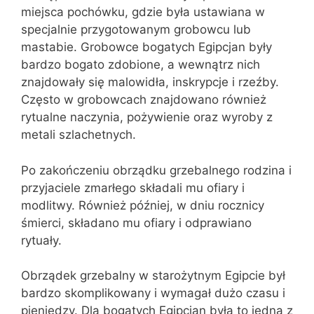
miejsca pochówku, gdzie była ustawiana w
specjalnie przygotowanym grobowcu lub
mastabie. Grobowce bogatych Egipcjan były
bardzo bogato zdobione, a wewnątrz nich
znajdowały się malowidła, inskrypcje i rzeźby.
Często w grobowcach znajdowano również
rytualne naczynia, pożywienie oraz wyroby z
metali szlachetnych.
Po zakończeniu obrządku grzebalnego rodzina i
przyjaciele zmarłego składali mu ofiary i
modlitwy. Również później, w dniu rocznicy
śmierci, składano mu ofiary i odprawiano
rytuały.
Obrządek grzebalny w starożytnym Egipcie był
bardzo skomplikowany i wymagał dużo czasu i
pieniędzy. Dla bogatych Egipcjan była to jedna z