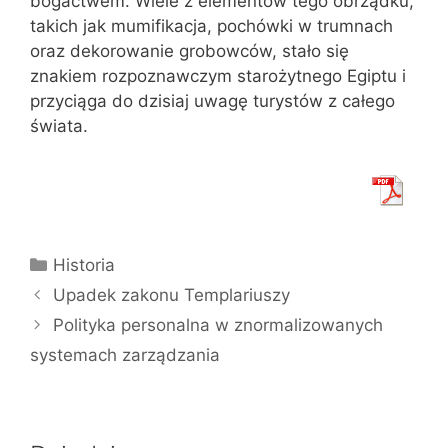
bogactwem. Wiele z elementów tego obrządku,
takich jak mumifikacja, pochówki w trumnach
oraz dekorowanie grobowców, stało się
znakiem rozpoznawczym starożytnego Egiptu i
przyciąga do dzisiaj uwagę turystów z całego
świata.
Kategorie
Historia
Upadek zakonu Templariuszy
Polityka personalna w znormalizowanych
systemach zarządzania