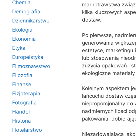
Chemia
marnotrawstwa związa
Demografia
kilka kluczowych asp
dostaw.
Dziennikarstwo
Ekologia
Po pierwsze, nadmier
Ekonomia
generowania większej
Etyka
estetyce, marketingu
Europeistyka
lub stosowania nieod
zużycia opakowań i s
Filmoznawstwo
ekologiczne materiał
Filozofia
Finanse
Kolejnym aspektem je
Fizjoterapia
łańcuchu dostaw częs
Fotografia
nieproporcjonalny do
nadmiernych ilości od
Handel
pakowania, dobierają
Historia
Hotelarstwo
Niezadowalająca jako