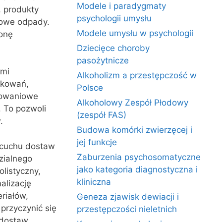
Modele i paradygmaty
, produkty
psychologii umysłu
kowe odpady.
Modele umysłu w psychologii
onę
Dziecięce choroby
pasożytnicze
ami
Alkoholizm a przestępczość w
akowań,
Polsce
kowaniowe
Alkoholowy Zespół Płodowy
. To pozwoli
(zespół FAS)
.
Budowa komórki zwierzęcej i
jej funkcje
ńcuchu dostaw
Zaburzenia psychosomatyczne
zialnego
jako kategoria diagnostyczna i
listyczny,
kliniczna
alizację
riałów,
Geneza zjawisk dewiacji i
przyczynić się
przestępczości nieletnich
 dostaw.