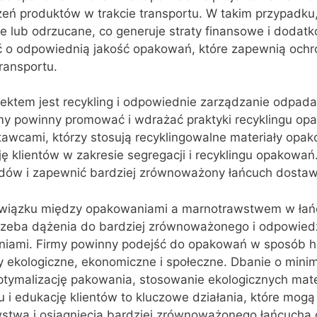
eń produktów w trakcie transportu. W takim przypadku
 lub odrzucane, co generuje straty finansowe i dodat
 o odpowiednią jakość opakowań, które zapewnią ochr
ransportu.
ktem jest recykling i odpowiednie zarządzanie odpad
y powinny promować i wdrażać praktyki recyklingu op
awcami, którzy stosują recyklingowalne materiały opa
ę klientów w zakresie segregacji i recyklingu opakowań
adów i zapewnić bardziej zrównoważony łańcuch dostaw
 związku między opakowaniami a marnotrawstwem w ła
potrzeba dążenia do bardziej zrównoważonego i odpowied
iami. Firmy powinny podejść do opakowań w sposób ho
 ekologiczne, ekonomiczne i społeczne. Dbanie o minim
ptymalizację pakowania, stosowanie ekologicznych mate
 i edukację klientów to kluczowe działania, które mogą 
wstwa i osiągnięcia bardziej zrównoważonego łańcucha