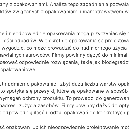
ny z opakowaniami. Analiza tego zagadnienia pozwal
ektów związanych z opakowaniami i marnotrawstwem w
ne i nieodpowiednie opakowania mogą przyczyniać się 
 ilości odpadów. Wielokrotnie opakowania są projektow
 i wygodzie, co może prowadzić do nadmiernego użycia
nawialnych surowców. Firmy powinny dążyć do minimal
tosować odpowiednie rozwiązania, takie jak biodegrado
y opakowaniowe.
st nadmierne pakowanie i zbyt duża liczba warstw op
to spotyka się przesyłki, które są opakowane w sposób
 wymagań ochrony produktu. To prowadzi do generowan
padów i zużycia zasobów. Firmy powinny dążyć do opty
c odpowiednią ilość i rodzaj opakowań do konkretnych 
ść opakowań lub ich nieodpowiednie projektowanie mo