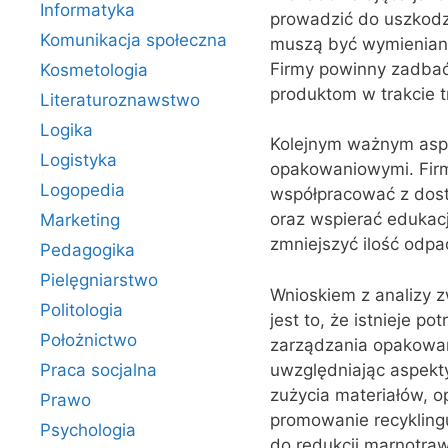
Informatyka
prowadzić do uszkodz
Komunikacja społeczna
muszą być wymieniane
Firmy powinny zadbać
Kosmetologia
produktom w trakcie t
Literaturoznawstwo
Logika
Kolejnym ważnym aspe
Logistyka
opakowaniowymi. Firm
Logopedia
współpracować z dost
oraz wspierać edukacj
Marketing
zmniejszyć ilość odp
Pedagogika
Pielęgniarstwo
Wnioskiem z analizy
Politologia
jest to, że istnieje 
Położnictwo
zarządzania opakowan
uwzględniając aspekty
Praca socjalna
zużycia materiałów, o
Prawo
promowanie recyklingu
Psychologia
do redukcji marnotra