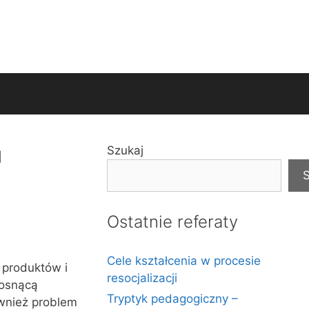
u
Szukaj
S
Ostatnie referaty
Cele kształcenia w procesie
 produktów i
resocjalizacji
rosnącą
Tryptyk pedagogiczny –
ównież problem