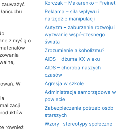
Korczak – Makarenko – Freinet
a zauważyć
 łańcuchu
Reklama – siła wpływu i
narzędzie manipulacji
Autyzm – zaburzenie rozwoju i
do
wyzwanie współczesnego
ane z myślą o
świata
 materiałów
Zrozumienie alkoholizmu?
izowania
AIDS – dżuma XX wieku
walne,
AIDS – choroba naszych
czasów
Agresja w szkole
akowań. W
Administracja samorządowa w
ia
powiecie
malizacji
Zabezpieczenie potrzeb osób
produktów.
starszych
Wzory i stereotypy społeczne
że również