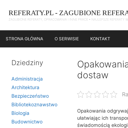
Przejdź
do
REFERATY.PL - ZAGUBIONE REFER
treści
ZAGUBIONE REFERATY, OPRACOWANIA I INNE PRACE • NAJLEPSZE REFERATY 
STRONA GŁÓWNA
O SERWISIE
KONTAKT
Dziedziny
Opakowania
dostaw
Administracja
Architektura
Ra
Bezpieczeństwo
Bibliotekoznawstwo
Opakowania odgrywają
Biologia
ułatwiając ich transp
Budownictwo
świadomością ekologic