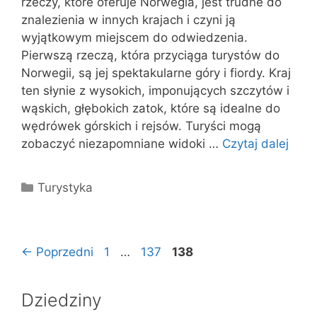
rzeczy, które oferuje Norwegia, jest trudne do
znalezienia w innych krajach i czyni ją
wyjątkowym miejscem do odwiedzenia.
Pierwszą rzeczą, która przyciąga turystów do
Norwegii, są jej spektakularne góry i fiordy. Kraj
ten słynie z wysokich, imponujących szczytów i
wąskich, głębokich zatok, które są idealne do
wędrówek górskich i rejsów. Turyści mogą
zobaczyć niezapomniane widoki …
Czytaj dalej
Kategorie
Turystyka
Strona
Strona
Strona
←
Poprzedni
1
…
137
138
Dziedziny