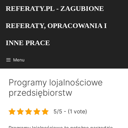
Przejdź
REFERATY.PL - ZAGUBIONE
do
treści
REFERATY, OPRACOWANIA I
INNE PRACE
Menu
Programy lojalnościowe
przedsiębiorstw
5/5 - (1 vote)