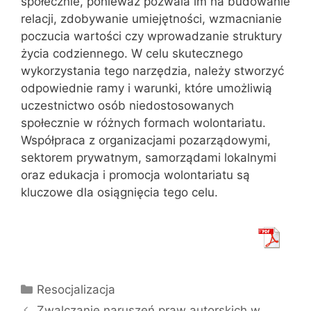
społecznie, ponieważ pozwala im na budowanie
relacji, zdobywanie umiejętności, wzmacnianie
poczucia wartości czy wprowadzanie struktury
życia codziennego. W celu skutecznego
wykorzystania tego narzędzia, należy stworzyć
odpowiednie ramy i warunki, które umożliwią
uczestnictwo osób niedostosowanych
społecznie w różnych formach wolontariatu.
Współpraca z organizacjami pozarządowymi,
sektorem prywatnym, samorządami lokalnymi
oraz edukacja i promocja wolontariatu są
kluczowe dla osiągnięcia tego celu.
Kategorie
Resocjalizacja
Zwalczanie naruszeń praw autorskich w