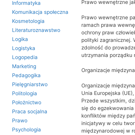
Prawo wewnętrzne ja
Informatyka
Komunikacja społeczna
Prawo wewnętrzne pa
Kosmetologia
ramach prawa wewnętr
Literaturoznawstwo
ochrony praw człowie
Logika
polityki zagranicznej
zdolność do prowadzen
Logistyka
utrzymania porządku
Logopedia
Marketing
Organizacje międzyn
Pedagogika
Pielęgniarstwo
Organizacje międzyna
Unia Europejska (UE)
Politologia
Przede wszystkim, dzi
Położnictwo
się do egzekwowania
Praca socjalna
konfliktów między p
Prawo
inicjatywy w celu tw
Psychologia
międzynarodowej w ró