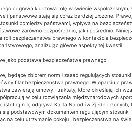
nego odgrywa kluczową rolę w świecie współczesnym, 
e i państwowe stają się coraz bardziej złożone. Prawo,
 stosunki pomiędzy państwami, wpływa na bezpieczeńs
stwowe zarówno bezpośrednio, jak i pośrednio. Niniejs
ie roli bezpieczeństwa prawnego w kontekście bezpiec
aństwowego, analizując główne aspekty tej kwestii.
e jako podstawa bezpieczeństwa prawnego
, będące zbiorem norm i zasad regulujących stosunki
łówny filar bezpieczeństwa prawnego. W oparciu o pra
wa zawierają umowy i traktaty, które określają ich wz
spółpracują w celu rozwiązania międzynarodowych spor
ie istotną rolę odgrywa Karta Narodów Zjednoczonych, k
ła się podstawowym dokumentem regulującym stosunki
c na celu utrzymanie pokoju i bezpieczeństwa na świec