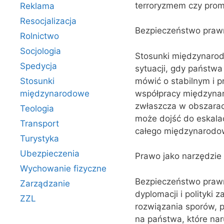
terroryzmem czy prom
Reklama
Resocjalizacja
Bezpieczeństwo praw
Rolnictwo
Socjologia
Stosunki międzynaro
Spedycja
sytuacji, gdy państw
mówić o stabilnym i 
Stosunki
współpracy międzyna
międzynarodowe
zwłaszcza w obszarach
Teologia
może dojść do eskalac
Transport
całego międzynarodo
Turystyka
Ubezpieczenia
Prawo jako narzędzie d
Wychowanie fizyczne
Bezpieczeństwo prawn
Zarządzanie
dyplomacji i polityki
ZZL
rozwiązania sporów, 
na państwa, które na