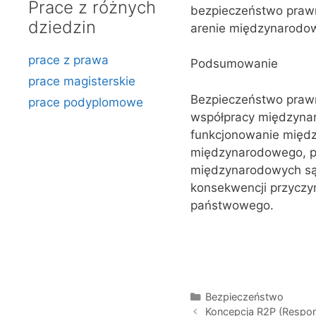
Prace z różnych
bezpieczeństwo prawn
dziedzin
arenie międzynarodow
prace z prawa
Podsumowanie
prace magisterskie
Bezpieczeństwo prawne
prace podyplomowe
współpracy międzynar
funkcjonowanie międ
międzynarodowego, pr
międzynarodowych są
konsekwencji przyczy
państwowego.
Kategorie
Bezpieczeństwo
Koncepcja R2P (Respon