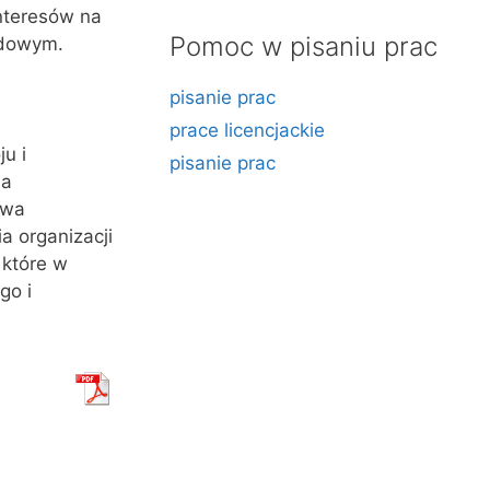
nteresów na
Pomoc w pisaniu prac
odowym.
pisanie prac
prace licencjackie
u i
pisanie prac
na
awa
 organizacji
które w
go i