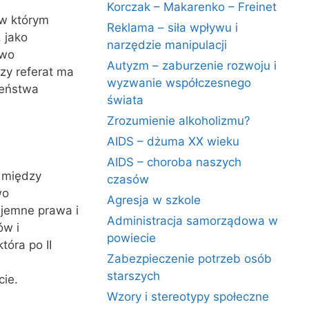
Korczak – Makarenko – Freinet
w którym
Reklama – siła wpływu i
 jako
narzędzie manipulacji
two
Autyzm – zaburzenie rozwoju i
zy referat ma
wyzwanie współczesnego
zeństwa
świata
Zrozumienie alkoholizmu?
AIDS – dżuma XX wieku
AIDS – choroba naszych
 między
czasów
wo
Agresja w szkole
ajemne prawa i
Administracja samorządowa w
ów i
powiecie
tóra po II
Zabezpieczenie potrzeb osób
starszych
ie.
Wzory i stereotypy społeczne