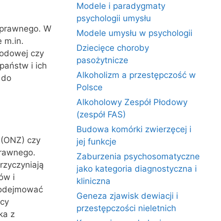
Modele i paradygmaty
psychologii umysłu
 prawnego. W
Modele umysłu w psychologii
 m.in.
Dziecięce choroby
rodowej czy
pasożytnicze
państw i ich
Alkoholizm a przestępczość w
 do
Polsce
Alkoholowy Zespół Płodowy
(zespół FAS)
Budowa komórki zwierzęcej i
 (ONZ) czy
jej funkcje
prawnego.
Zaburzenia psychosomatyczne
rzyczyniają
jako kategoria diagnostyczna i
ów i
kliniczna
podejmować
Geneza zjawisk dewiacji i
acy
przestępczości nieletnich
ka z