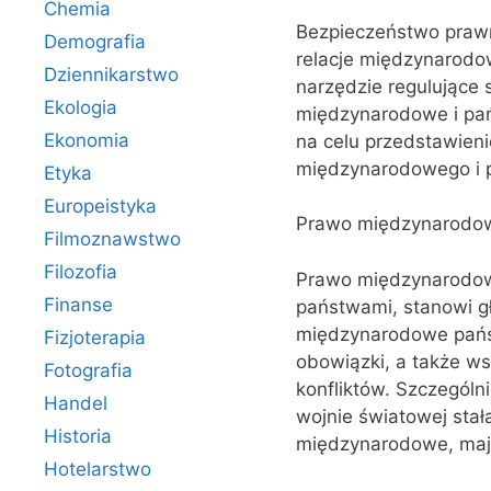
Chemia
Bezpieczeństwo praw
Demografia
relacje międzynarodow
Dziennikarstwo
narzędzie regulujące
Ekologia
międzynarodowe i pań
Ekonomia
na celu przedstawien
międzynarodowego i p
Etyka
Europeistyka
Prawo międzynarodow
Filmoznawstwo
Filozofia
Prawo międzynarodowe
Finanse
państwami, stanowi g
międzynarodowe państ
Fizjoterapia
obowiązki, a także w
Fotografia
konfliktów. Szczególn
Handel
wojnie światowej sta
Historia
międzynarodowe, mają
Hotelarstwo