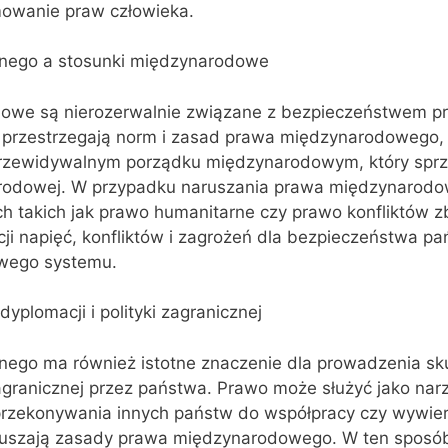
owanie praw człowieka.
nego a stosunki międzynarodowe
dowe są nierozerwalnie związane z bezpieczeństwem 
a przestrzegają norm i zasad prawa międzynarodowego
przewidywalnym porządku międzynarodowym, który sprzy
rodowej. W przypadku naruszania prawa międzynarodo
 takich jak prawo humanitarne czy prawo konfliktów z
ji napięć, konfliktów i zagrożeń dla bezpieczeństwa pa
wego systemu.
yplomacji i polityki zagranicznej
ego ma również istotne znaczenie dla prowadzenia sk
 zagranicznej przez państwa. Prawo może służyć jako nar
przekonywania innych państw do współpracy czy wywier
ruszają zasady prawa międzynarodowego. W ten sposó