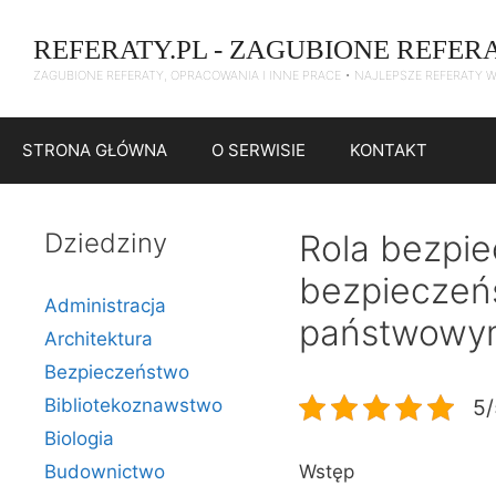
Przejdź
do
REFERATY.PL - ZAGUBIONE REFER
treści
ZAGUBIONE REFERATY, OPRACOWANIA I INNE PRACE • NAJLEPSZE REFERATY 
STRONA GŁÓWNA
O SERWISIE
KONTAKT
Dziedziny
Rola bezpi
bezpieczeń
Administracja
państwowy
Architektura
Bezpieczeństwo
Bibliotekoznawstwo
5/
Biologia
Budownictwo
Wstęp