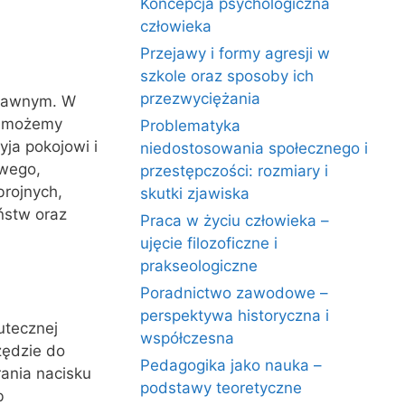
Koncepcja psychologiczna
człowieka
Przejawy i formy agresji w
szkole oraz sposoby ich
przezwyciężania
prawnym. W
, możemy
Problematyka
ja pokojowi i
niedostosowania społecznego i
wego,
przestępczości: rozmiary i
brojnych,
skutki zjawiska
ństw oraz
Praca w życiu człowieka –
ujęcie filozoficzne i
prakseologiczne
Poradnictwo zawodowe –
perspektywa historyczna i
utecznej
współczesna
zędzie do
Pedagogika jako nauka –
ania nacisku
podstawy teoretyczne
b