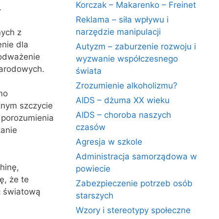
Korczak – Makarenko – Freinet
.
Reklama – siła wpływu i
narzędzie manipulacji
nych z
nie dla
Autyzm – zaburzenie rozwoju i
podważenie
wyzwanie współczesnego
narodowych.
świata
Zrozumienie alkoholizmu?
mo
AIDS – dżuma XX wieku
znym szczycie
AIDS – choroba naszych
 porozumienia
czasów
tanie
Agresja w szkole
Administracja samorządowa w
hinę,
powiecie
ę, że te
Zabezpieczenie potrzeb osób
ć światową
starszych
Wzory i stereotypy społeczne