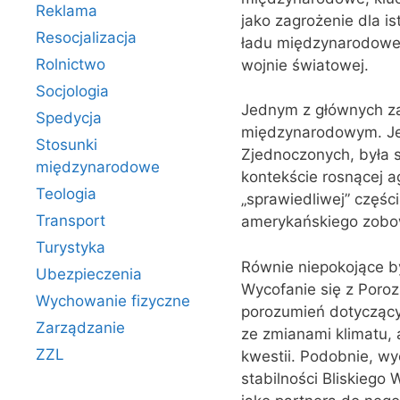
Reklama
jako zagrożenie dla 
Resocjalizacja
ładu międzynarodoweg
Rolnictwo
wojnie światowej.
Socjologia
Jednym z głównych za
Spedycja
międzynarodowym. Jeg
Stosunki
Zjednoczonych, była s
międzynarodowe
kontekście rosnącej ag
Teologia
„sprawiedliwej” częśc
Transport
amerykańskiego zobow
Turystyka
Równie niepokojące b
Ubezpieczenia
Wycofanie się z Poroz
Wychowanie fizyczne
porozumień dotyczącyc
Zarządzanie
ze zmianami klimatu, 
ZZL
kwestii. Podobnie, wy
stabilności Bliskieg