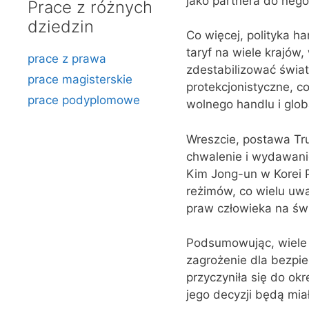
jako partnera do negoc
Prace z różnych
dziedzin
Co więcej, polityka h
taryf na wiele krajów
prace z prawa
zdestabilizować świa
prace magisterskie
protekcjonistyczne, 
prace podyplomowe
wolnego handlu i globa
Wreszcie, postawa Tr
chwalenie i wydawanie
Kim Jong-un w Korei P
reżimów, co wielu uw
praw człowieka na świ
Podsumowując, wiele 
zagrożenie dla bezp
przyczyniła się do ok
jego decyzji będą mia