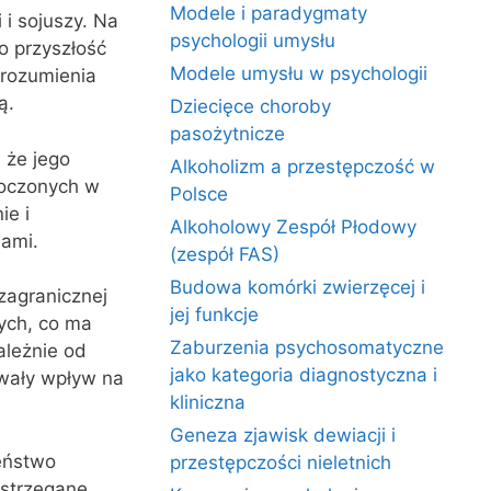
Modele i paradygmaty
i sojuszy. Na
psychologii umysłu
o przyszłość
Modele umysłu w psychologii
orozumienia
ą.
Dziecięce choroby
pasożytnicze
 że jego
Alkoholizm a przestępczość w
noczonych w
Polsce
ie i
Alkoholowy Zespół Płodowy
jami.
(zespół FAS)
Budowa komórki zwierzęcej i
zagranicznej
jej funkcje
ych, co ma
Zaburzenia psychosomatyczne
ależnie od
jako kategoria diagnostyczna i
wały wpływ na
kliniczna
Geneza zjawisk dewiacji i
eństwo
przestępczości nieletnich
ostrzegane