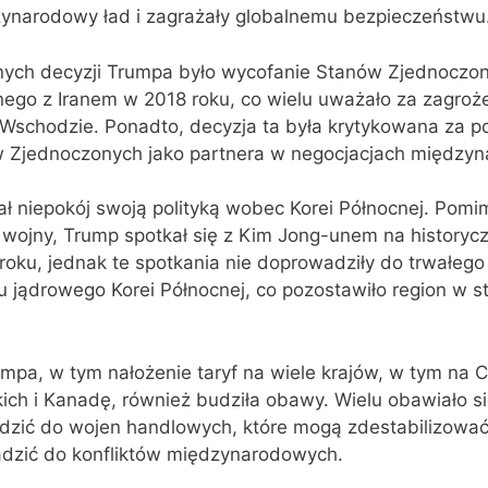
zynarodowy ład i zagrażały globalnemu bezpieczeństwu
nych decyzji Trumpa było wycofanie Stanów Zjednoczo
ego z Iranem w 2018 roku, co wielu uważało za zagroże
m Wschodzie. Ponadto, decyzja ta była krytykowana za 
 Zjednoczonych jako partnera w negocjacjach między
ł niepokój swoją polityką wobec Korei Północnej. Pomi
wojny, Trump spotkał się z Kim Jong-unem na historyc
oku, jednak te spotkania nie doprowadziły do trwałego
jądrowego Korei Północnej, co pozostawiło region w s
mpa, w tym nałożenie taryf na wiele krajów, w tym na C
ich i Kanadę, również budziła obawy. Wielu obawiało si
dzić do wojen handlowych, które mogą zdestabilizowa
dzić do konfliktów międzynarodowych.