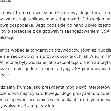
jacji.
andlowa Trumpa również budziła obawy. Jego decyzje o
, w tym na sojuszników, mogły doprowadzić do wojen ha
tową gospodarkę. Jego podejście do handlu było często
co było sprzeczne z długotrwałym zaangażowaniem USA 
lizacji.
umpa wobec autorytarnych przywódców również budził
 się zadowolonym z przywódców takich jak Władimir Put
ółnocnej były widziane jako akceptacja dla ich autoryt
ażało za niezgodne z długą tradycją USA promowania de
ecie.
działań Trumpa jako prezydenta mogło być interpretow
ieczeństwa międzynarodowego. Jego prezydentura zde
resu niepewności i napięć w stosunkach międzynarodowy
ły wpływ na świat przez lata.