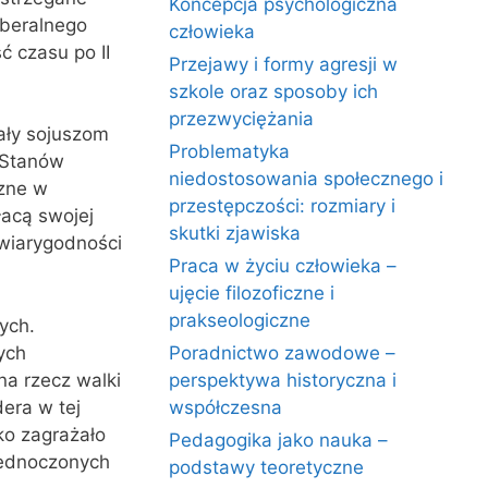
Koncepcja psychologiczna
iberalnego
człowieka
 czasu po II
Przejawy i formy agresji w
szkole oraz sposoby ich
przezwyciężania
ały sojuszom
Problematyka
 Stanów
niedostosowania społecznego i
czne w
przestępczości: rozmiary i
łacą swojej
skutki zjawiska
 wiarygodności
Praca w życiu człowieka –
ujęcie filozoficzne i
prakseologiczne
ych.
ych
Poradnictwo zawodowe –
na rzecz walki
perspektywa historyczna i
era w tej
współczesna
ko zagrażało
Pedagogika jako nauka –
jednoczonych
podstawy teoretyczne