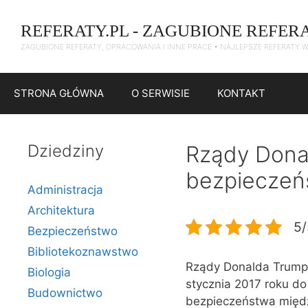
Przejdź
do
REFERATY.PL - ZAGUBIONE REFER
treści
ZAGUBIONE REFERATY, OPRACOWANIA I INNE PRACE • NAJLEPSZE REFERATY 
STRONA GŁÓWNA
O SERWISIE
KONTAKT
Dziedziny
Rządy Donal
bezpieczeń
Administracja
Architektura
5/
Bezpieczeństwo
Bibliotekoznawstwo
Rządy Donalda Trumpa
Biologia
stycznia 2017 roku do
Budownictwo
bezpieczeństwa międz