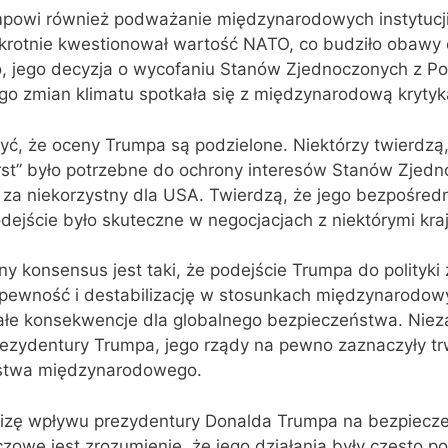
mpowi również podważanie międzynarodowych instytucji 
okrotnie kwestionował wartość NATO, co budziło obawy 
o, jego decyzja o wycofaniu Stanów Zjednoczonych z P
go zmian klimatu spotkała się z międzynarodową krytyk
ć, że oceny Trumpa są podzielone. Niektórzy twierdzą,
irst” było potrzebne do ochrony interesów Stanów Zjed
i za niekorzystny dla USA. Twierdzą, że jego bezpośredn
ejście było skuteczne w negocjacjach z niektórymi kra
y konsensus jest taki, że podejście Trumpa do polityki 
pewność i destabilizację w stosunkach międzynarodow
ałe konsekwencje dla globalnego bezpieczeństwa. Niez
ezydentury Trumpa, jego rządy na pewno zaznaczyły tr
ństwa międzynarodowego.
izę wpływu prezydentury Donalda Trumpa na bezpiecz
owe jest zrozumienie, że jego działania były często p