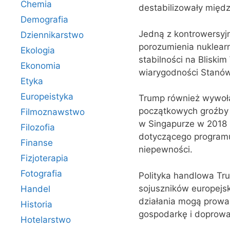
Chemia
destabilizowały międ
Demografia
Jedną z kontrowersyj
Dziennikarstwo
porozumienia nuklearn
Ekologia
stabilności na Bliski
Ekonomia
wiarygodności Stanów
Etyka
Europeistyka
Trump również wywoła
początkowych groźby 
Filmoznawstwo
w Singapurze w 2018 r
Filozofia
dotyczącego programu 
Finanse
niepewności.
Fizjoterapia
Fotografia
Polityka handlowa Tru
sojuszników europejsk
Handel
działania mogą prowa
Historia
gospodarkę i doprowa
Hotelarstwo