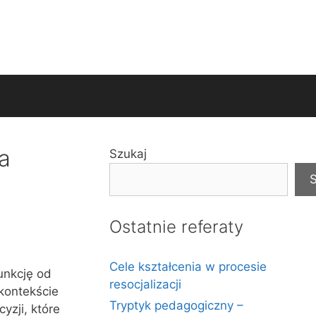
a
Szukaj
S
Ostatnie referaty
Cele kształcenia w procesie
unkcję od
resocjalizacji
kontekście
Tryptyk pedagogiczny –
zji, które