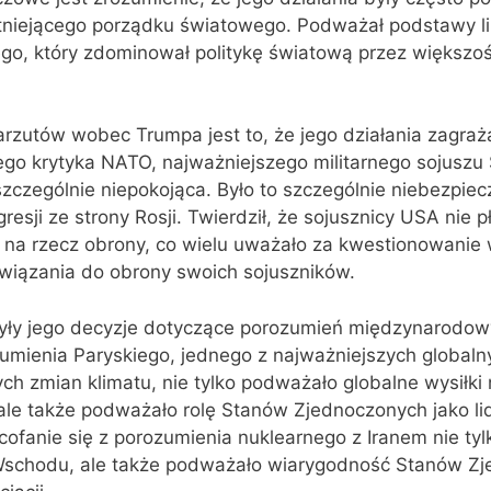
istniejącego porządku światowego. Podważał podstawy l
o, który zdominował politykę światową przez większość
rzutów wobec Trumpa jest to, że jego działania zagraż
o krytyka NATO, najważniejszego militarnego sojuszu
zczególnie niepokojąca. Było to szczególnie niebezpie
resji ze strony Rosji. Twierdził, że sojusznicy USA nie p
i na rzecz obrony, co wielu uważało za kwestionowanie
iązania do obrony swoich sojuszników.
yły jego decyzje dotyczące porozumień międzynarodow
umienia Paryskiego, jednego z najważniejszych globaln
h zmian klimatu, nie tylko podważało globalne wysiłki 
ale także podważało rolę Stanów Zjednoczonych jako lid
cofanie się z porozumienia nuklearnego z Iranem nie tyl
o Wschodu, ale także podważało wiarygodność Stanów Z