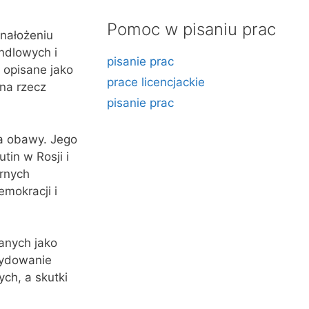
Pomoc w pisaniu prac
 nałożeniu
ndlowych i
pisanie prac
 opisane jako
prace licencjackie
na rzecz
pisanie prac
a obawy. Jego
in w Rosji i
arnych
mokracji i
anych jako
cydowanie
ch, a skutki