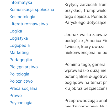
Informatyka
Krytycy zarzucali Tru
Komunikacja społeczna
przykład, Trump wiel
tego sojuszu. Ponadt
Kosmetologia
Paryskiego dotyczące
Literaturoznawstwo
Logika
Jednak warto zauważy
Logistyka
podejście „America F
Logopedia
świecie, który uważal
niekonwencjonalne pod
Marketing
Pedagogika
Pomimo tego, generaln
Pielęgniarstwo
wprowadziło dużą nie
Politologia
potencjalnie długotrw
Położnictwo
poglądów na temat pr
Praca socjalna
krajobraz bezpiecze
Prawo
Przeprowadzając anal
Psychologia
międzynarodowe, klucz