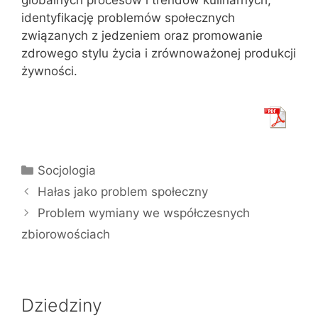
globalnych procesów i trendów kulinarnych,
identyfikację problemów społecznych
związanych z jedzeniem oraz promowanie
zdrowego stylu życia i zrównoważonej produkcji
żywności.
Kategorie
Socjologia
Hałas jako problem społeczny
Problem wymiany we współczesnych
zbiorowościach
Dziedziny