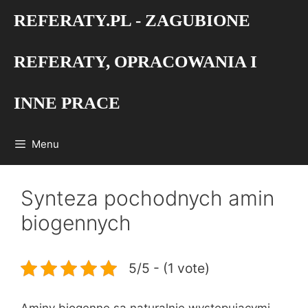
Przejdź
REFERATY.PL - ZAGUBIONE
do
treści
REFERATY, OPRACOWANIA I
INNE PRACE
Menu
Synteza pochodnych amin
biogennych
5/5 - (1 vote)