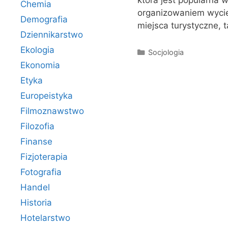
która jest popularna 
Chemia
organizowaniem wyciec
Demografia
miejsca turystyczne, t
Dziennikarstwo
Ekologia
Kategorie
Socjologia
Ekonomia
Etyka
Europeistyka
Filmoznawstwo
Filozofia
Finanse
Fizjoterapia
Fotografia
Handel
Historia
Hotelarstwo