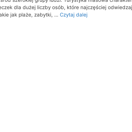
wśród szerokiej grupy ludzi. Turystyka masowa charakter
zek dla dużej liczby osób, które najczęściej odwiedza
akie jak plaże, zabytki, …
Czytaj dalej