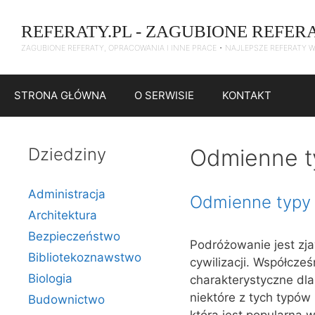
Przejdź
do
REFERATY.PL - ZAGUBIONE REFER
treści
ZAGUBIONE REFERATY, OPRACOWANIA I INNE PRACE • NAJLEPSZE REFERATY 
STRONA GŁÓWNA
O SERWISIE
KONTAKT
Dziedziny
Odmienne t
Administracja
Odmienne typy
Architektura
Bezpieczeństwo
Podróżowanie jest zja
Bibliotekoznawstwo
cywilizacji. Współcze
Biologia
charakterystyczne dla
niektóre z tych typó
Budownictwo