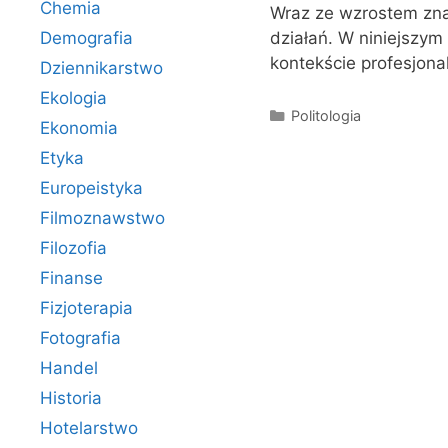
Chemia
Wraz ze wzrostem znac
Demografia
działań. W niniejszym
kontekście profesjonal
Dziennikarstwo
Ekologia
Kategorie
Politologia
Ekonomia
Etyka
Europeistyka
Filmoznawstwo
Filozofia
Finanse
Fizjoterapia
Fotografia
Handel
Historia
Hotelarstwo