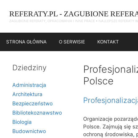
Przejdź
do
REFERATY.PL - ZAGUBIONE REFER
treści
ZAGUBIONE REFERATY, OPRACOWANIA I INNE PRACE • NAJLEPSZE REFERATY 
STRONA GŁÓWNA
O SERWISIE
KONTAKT
Dziedziny
Profesjonal
Polsce
Administracja
Architektura
Profesjonalizac
Bezpieczeństwo
Bibliotekoznawstwo
Organizacje pozarząd
Biologia
Polsce. Zajmują się s
Budownictwo
ochroną środowiska, p