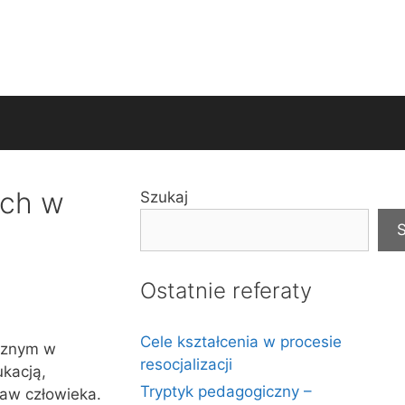
ych w
Szukaj
S
Ostatnie referaty
Cele kształcenia w procesie
ecznym w
resocjalizacji
kacją,
Tryptyk pedagogiczny –
raw człowieka.