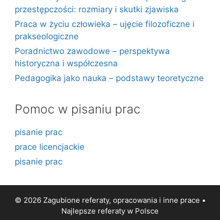
przestępczości: rozmiary i skutki zjawiska
Praca w życiu człowieka – ujęcie filozoficzne i
prakseologiczne
Poradnictwo zawodowe – perspektywa
historyczna i współczesna
Pedagogika jako nauka – podstawy teoretyczne
Pomoc w pisaniu prac
pisanie prac
prace licencjackie
pisanie prac
© 2026 Zagubione referaty, opracowania i inne prace •
Najlepsze
referaty
w Polsce