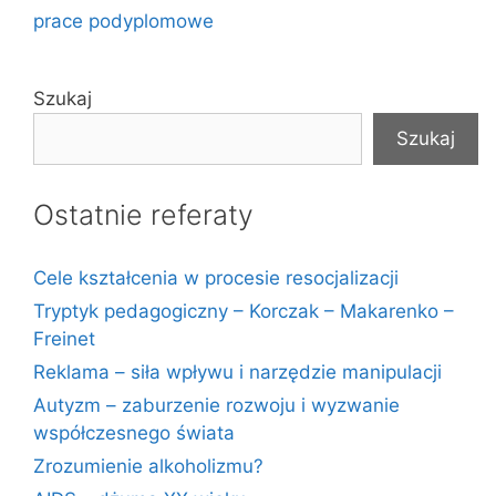
prace podyplomowe
Szukaj
Szukaj
Ostatnie referaty
Cele kształcenia w procesie resocjalizacji
Tryptyk pedagogiczny – Korczak – Makarenko –
Freinet
Reklama – siła wpływu i narzędzie manipulacji
Autyzm – zaburzenie rozwoju i wyzwanie
współczesnego świata
Zrozumienie alkoholizmu?