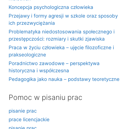
Koncepcja psychologiczna człowieka
Przejawy i formy agresji w szkole oraz sposoby
ich przezwyciężania
Problematyka niedostosowania społecznego i
przestępczości: rozmiary i skutki zjawiska
Praca w życiu człowieka – ujęcie filozoficzne i
prakseologiczne
Poradnictwo zawodowe – perspektywa
historyczna i współczesna
Pedagogika jako nauka – podstawy teoretyczne
Pomoc w pisaniu prac
pisanie prac
prace licencjackie
pisanie prac