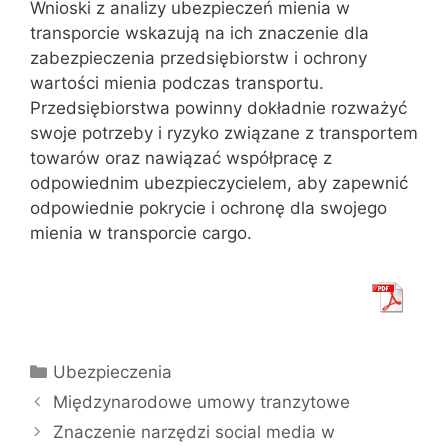
Wnioski z analizy ubezpieczeń mienia w
transporcie wskazują na ich znaczenie dla
zabezpieczenia przedsiębiorstw i ochrony
wartości mienia podczas transportu.
Przedsiębiorstwa powinny dokładnie rozważyć
swoje potrzeby i ryzyko związane z transportem
towarów oraz nawiązać współpracę z
odpowiednim ubezpieczycielem, aby zapewnić
odpowiednie pokrycie i ochronę dla swojego
mienia w transporcie cargo.
Kategorie
Ubezpieczenia
Międzynarodowe umowy tranzytowe
Znaczenie narzędzi social media w