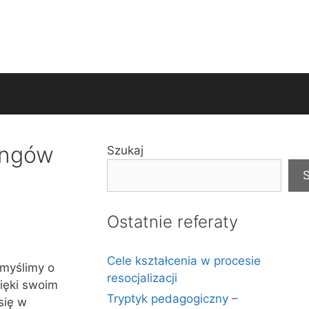
kingów
Szukaj
S
Ostatnie referaty
Cele kształcenia w procesie
 myślimy o
resocjalizacji
zięki swoim
Tryptyk pedagogiczny –
się w