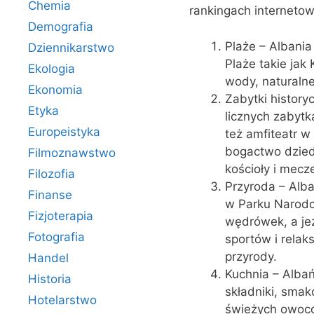
Chemia
rankingach internetow
Demografia
Plaże – Albania
Dziennikarstwo
Plaże takie jak
Ekologia
wody, naturalne
Ekonomia
Zabytki historyc
Etyka
licznych zabytk
Europeistyka
też amfiteatr w 
bogactwo dzied
Filmoznawstwo
kościoły i mecze
Filozofia
Przyroda – Alba
Finanse
w Parku Narodo
Fizjoterapia
wędrówek, a je
Fotografia
sportów i relaks
przyrody.
Handel
Kuchnia – Alba
Historia
składniki, smako
Hotelarstwo
świeżych owocó