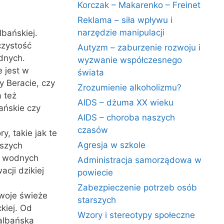
Korczak – Makarenko – Freinet
Reklama – siła wpływu i
narzędzie manipulacji
lbańskiej.
czystość
Autyzm – zaburzenie rozwoju i
dnych.
wyzwanie współczesnego
e jest w
świata
y Beracie, czy
Zrozumienie alkoholizmu?
a też
AIDS – dżuma XX wieku
ańskie czy
AIDS – choroba naszych
czasów
, takie jak te
Agresja w szkole
eszych
w wodnych
Administracja samorządowa w
acji dzikiej
powiecie
Zabezpieczenie potrzeb osób
swoje świeże
starszych
ckiej. Od
Wzory i stereotypy społeczne
albańska