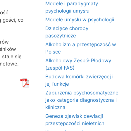
Modele i paradygmaty
psychologii umysłu
ność
Modele umysłu w psychologii
 gości, co
Dziecięce choroby
pasożytnicze
orów
Alkoholizm a przestępczość w
ośników
Polsce
staje się
Alkoholowy Zespół Płodowy
rnetowe.
(zespół FAS)
Budowa komórki zwierzęcej i
jej funkcje
Zaburzenia psychosomatyczne
jako kategoria diagnostyczna i
kliniczna
Geneza zjawisk dewiacji i
przestępczości nieletnich