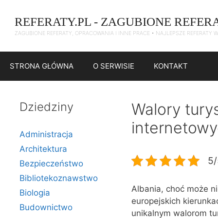
Przejdź
do
REFERATY.PL - ZAGUBIONE REFER
treści
ZAGUBIONE REFERATY, OPRACOWANIA I INNE PRACE • NAJLEPSZE REFERATY 
STRONA GŁÓWNA
O SERWISIE
KONTAKT
Dziedziny
Walory tury
internetow
Administracja
Architektura
5/
Bezpieczeństwo
Bibliotekoznawstwo
Albania, choć może ni
Biologia
europejskich kierunka
Budownictwo
unikalnym walorom tur