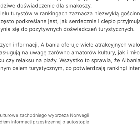
wdziwe doświadczenie dla smakoszy.
ielu turystów w rankingach zaznacza niezwykłą gościn
ęsto podkreślane jest, jak serdecznie i ciepło przyjmują
zynia się do pozytywnych doświadczeń turystycznych.
ch informacji, Albania oferuje wiele atrakcyjnych wal
zasługują na uwagę zarówno amatorów kultury, jak i mił
czy relaksu na plaży. Wszystko to sprawia, że Albania 
rnym celem turystycznym, co potwierdzają rankingi inte
 kulturowe zachodniego wybrzeża Norwegii
dłem informacji przestrzennej o autostopie