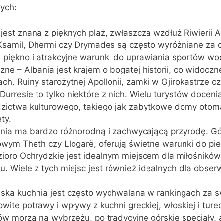
ych:
 jest znana z pięknych plaż, zwłaszcza wzdłuż Riwierii A
 Ksamil, Dhermi czy Drymades są często wyróżniane za 
 piękno i atrakcyjne warunki do uprawiania sportów wo
zne – Albania jest krajem o bogatej historii, co widoczn
ach. Ruiny starożytnej Apollonii, zamki w Gjirokastrze cz
Durresie to tylko niektóre z nich. Wielu turystów doceni
zictwa kulturowego, takiego jak zabytkowe domy otom
ty.
nia ma bardzo różnorodną i zachwycającą przyrodę. Góry
wym Theth czy Llogarë, oferują świetne warunki do pi
zioro Ochrydzkie jest idealnym miejscem dla miłośnikó
u. Wiele z tych miejsc jest również idealnych dla obserw
ńska kuchnia jest często wychwalana w rankingach za 
wite potrawy i wpływy z kuchni greckiej, włoskiej i ture
w morza na wybrzeżu, po tradycyjne górskie specjały, 