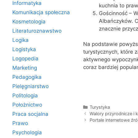
Informatyka
kuchnia to pra
Komunikacja społeczna
Gościnność – W
Albańczyków. Cz
Kosmetologia
znacznie przyc
Literaturoznawstwo
Logika
Na podstawie powyższy
Logistyka
turystycznych, które 
Logopedia
aktywnego wypoczynku 
coraz bardziej popula
Marketing
Pedagogika
Pielęgniarstwo
Politologia
Położnictwo
Kategorie
Turystyka
Praca socjalna
Walory przyrodnicze i
Portale internetowe źró
Prawo
Psychologia